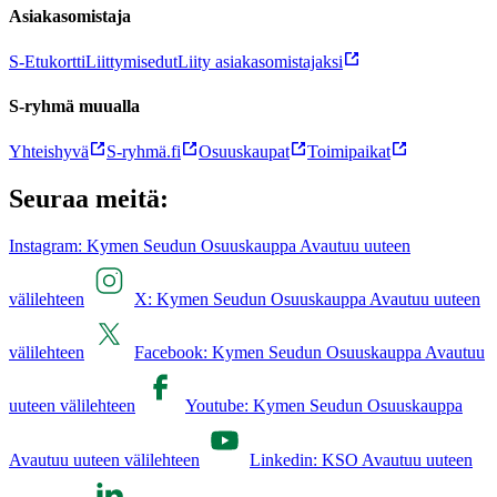
Asiakasomistaja
S-Etukortti
Liittymisedut
Liity asiakasomistajaksi
S-ryhmä muualla
Yhteishyvä
S-ryhmä.fi
Osuuskaupat
Toimipaikat
Seuraa meitä:
Instagram: Kymen Seudun Osuuskauppa Avautuu uuteen
välilehteen
X: Kymen Seudun Osuuskauppa Avautuu uuteen
välilehteen
Facebook: Kymen Seudun Osuuskauppa Avautuu
uuteen välilehteen
Youtube: Kymen Seudun Osuuskauppa
Avautuu uuteen välilehteen
Linkedin: KSO Avautuu uuteen