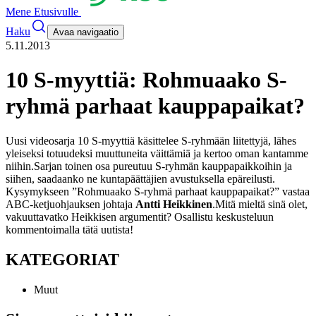
Mene Etusivulle
Haku
Avaa navigaatio
5.11.2013
10 S-myyttiä: Rohmuaako S-
ryhmä parhaat kauppapaikat?
Uusi videosarja 10 S-myyttiä käsittelee S-ryhmään liitettyjä, lähes
yleiseksi totuudeksi muuttuneita väittämiä ja kertoo oman kantamme
niihin.
Sarjan toinen osa pureutuu S-ryhmän kauppapaikkoihin ja
siihen, saadaanko ne kuntapäättäjien avustuksella epäreilusti.
Kysymykseen ”Rohmuaako S-ryhmä parhaat kauppapaikat?” vastaa
ABC-ketjuohjauksen johtaja
Antti Heikkinen
.
Mitä mieltä sinä olet,
vakuuttavatko Heikkisen argumentit? Osallistu keskusteluun
kommentoimalla tätä uutista!
KATEGORIAT
Muut