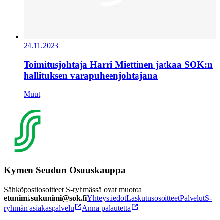
24.11.2023
Toimitusjohtaja Harri Miettinen jatkaa SOK:n
hallituksen varapuheenjohtajana
Muut
Kymen Seudun Osuuskauppa
Sähköpostiosoitteet S-ryhmässä ovat muotoa
etunimi.sukunimi@sok.fi
Yhteystiedot
Laskutusosoitteet
Palvelut
S-
ryhmän asiakaspalvelu
Anna palautetta