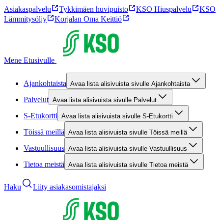
Asiakaspalvelu
Tykkimäen huvipuisto
KSO Hiuspalvelu
KSO
Lämmitysöljy
Korjalan Oma Keittiö
Mene Etusivulle
Ajankohtaista
Avaa lista alisivuista sivulle Ajankohtaista
Palvelut
Avaa lista alisivuista sivulle Palvelut
S-Etukortti
Avaa lista alisivuista sivulle S-Etukortti
Töissä meillä
Avaa lista alisivuista sivulle Töissä meillä
Vastuullisuus
Avaa lista alisivuista sivulle Vastuullisuus
Tietoa meistä
Avaa lista alisivuista sivulle Tietoa meistä
Haku
Liity asiakasomistajaksi