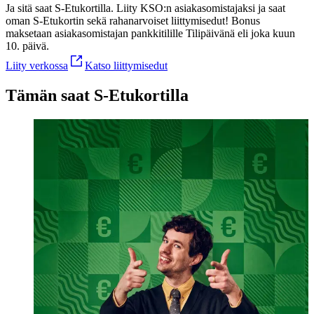
Ja sitä saat S-Etukortilla. Liity KSO:n asiakasomistajaksi ja saat
oman S-Etukortin sekä rahanarvoiset liittymisedut!
Bonus
maksetaan asiakasomistajan pankkitilille Tilipäivänä eli joka kuun
10. päivä.
Liity verkossa
Katso liittymisedut
Tämän saat S-Etukortilla