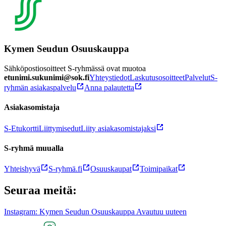
Kymen Seudun Osuuskauppa
Sähköpostiosoitteet S-ryhmässä ovat muotoa
etunimi.sukunimi@sok.fi
Yhteystiedot
Laskutusosoitteet
Palvelut
S-
ryhmän asiakaspalvelu
Anna palautetta
Asiakasomistaja
S-Etukortti
Liittymisedut
Liity asiakasomistajaksi
S-ryhmä muualla
Yhteishyvä
S-ryhmä.fi
Osuuskaupat
Toimipaikat
Seuraa meitä:
Instagram: Kymen Seudun Osuuskauppa Avautuu uuteen