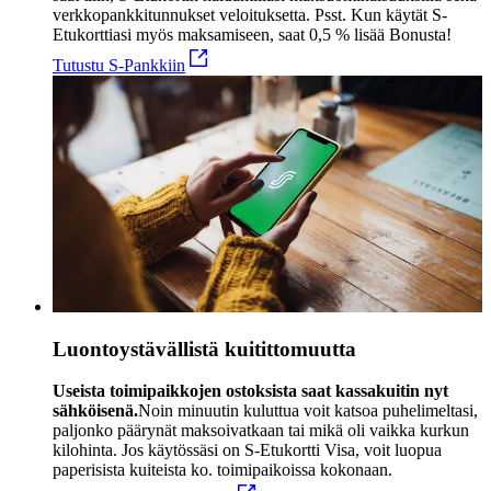
verkkopankkitunnukset veloituksetta. Psst. Kun käytät S-
Etukorttiasi myös maksamiseen, saat 0,5 % lisää Bonusta!
Tutustu S-Pankkiin
Luontoystävällistä kuitittomuutta
Useista toimipaikkojen ostoksista saat kassakuitin nyt
sähköisenä.
Noin minuutin kuluttua voit katsoa puhelimeltasi,
paljonko päärynät maksoivatkaan tai mikä oli vaikka kurkun
kilohinta. Jos käytössäsi on S-Etukortti Visa, voit luopua
paperisista kuiteista ko. toimipaikoissa kokonaan.