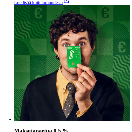
Lue lisää kuitittomuudesta
Maksutapaetua 0,5 %