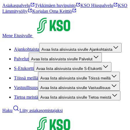
Asiakaspalvelu
Tykkimäen huvipuisto
KSO Hiuspalvelu
KSO
Lämmitysöljy
Korjalan Oma Keittiö
Mene Etusivulle
Ajankohtaista
Avaa lista alisivuista sivulle Ajankohtaista
Palvelut
Avaa lista alisivuista sivulle Palvelut
S-Etukortti
Avaa lista alisivuista sivulle S-Etukortti
Töissä meillä
Avaa lista alisivuista sivulle Töissä meillä
Vastuullisuus
Avaa lista alisivuista sivulle Vastuullisuus
Tietoa meistä
Avaa lista alisivuista sivulle Tietoa meistä
Haku
Liity asiakasomistajaksi