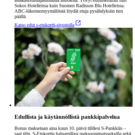
asiakasomistajahintaisia annoksia. Yövyt edullisemmin niin
Sokos Hotelleissa kuin Suomen Radisson Blu Hotelleissa.
ABC-liikennemyymälöistä löydät etuja pysähdyksiin tien
päällä.
Katso edut s-etukortti-sivustolla
Edullista ja käytännöllistä pankkipalvelua
Bonus maksetaan aina kuun 10. päivä tilillesi S-Pankkiin –
saat tilin, S-Etukortin haluamillasi maksuominaisuuksilla sekä