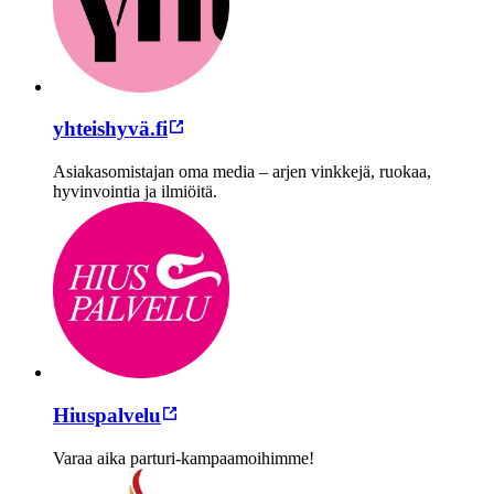
yhteishyvä.fi
Asiakasomistajan oma media – arjen vinkkejä, ruokaa,
hyvinvointia ja ilmiöitä.
Hiuspalvelu
Varaa aika parturi-kampaamoihimme!