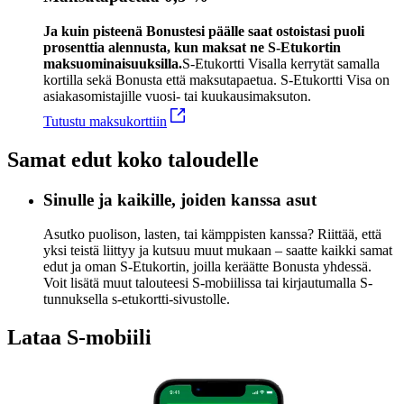
Ja kuin pisteenä Bonustesi päälle saat ostoistasi puoli
prosenttia alennusta, kun maksat ne S-Etukortin
maksuominaisuuksilla.
S-Etukortti Visalla kerrytät samalla
kortilla sekä Bonusta että maksutapaetua. S-Etukortti Visa on
asiakasomistajille vuosi- tai kuukausimaksuton.
Tutustu maksukorttiin
Samat edut koko taloudelle
Sinulle ja kaikille, joiden kanssa asut
Asutko puolison, lasten, tai kämppisten kanssa? Riittää, että
yksi teistä liittyy ja kutsuu muut mukaan – saatte kaikki samat
edut ja oman S-Etukortin, joilla keräätte Bonusta yhdessä.
Voit lisätä muut talouteesi S-mobiilissa tai kirjautumalla S-
tunnuksella s-etukortti-sivustolle.
Lataa S-mobiili