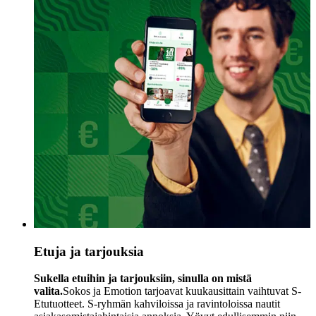
Etuja ja tarjouksia
Sukella etuihin ja tarjouksiin, sinulla on mistä
valita.
Sokos ja Emotion tarjoavat kuukausittain vaihtuvat S-
Etutuotteet. S-ryhmän kahviloissa ja ravintoloissa nautit