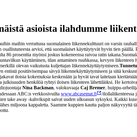
näistä asioista ilahdumme liikent
uihin maihin verrattuna suomalainen liikennekulttuuri on varsin rauhallis
 osallistuneesta arvioi, että suomalaiset käyttäytyvät hyvin tien päällä. P
isaalta 86 prosenttia myönsi joskus kokeneensa raivoa ratin takana.
Suomalai
 suuntavilkun käyttäminen, tilan antaminen ruuhkassa, kevyen liikenteen 
merkillä olevan vaikutusta kuljettajan liikennekäyttäytymiseen.
Tunnetut
en entistä positiivisempaa sävyä liikennekäyttäytymiseen ja siitä keskus
akavat iloisia kokemuksia keskenään ja hyvät tavat laitetaan kiertämään
 julkisuuden henkilöä ryhtyi iloisen liikenteen lähettiläiksi. He kertoiv
adiojuontaja
Nina Backman
, valokuvaaja
Caj Bremer
, huippu-urheili
isuudessaan ABC:n verkkosivuilta
www.abcasemat.fi
/ilollaliikenteessa
en take away -kahvikupit saivat uuden ulkoasun syksyksi. Kaikki kuusi t
s miljoona kappaletta. Saamme kuppien kautta paljon näkyvyyttä tälle 
otta.