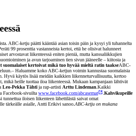
eessä
ta. ABC-ketju päätti kääntää asian toisin päin ja kysyi yli tuhannelta
eräti 99 prosenttia vastanneista kertoi, että he olisivat halunneet
set arvostavat liikenteessä eniten pieniä, mutta kanssaliikkujien
huomioiminen ja avun tarjoaminen tien sivun jääneelle – kiitosta ja
 suomalaiset kertoivat mikä tuo hyvää mieltä ratin taakse
ABC-
teluun.
– Haluamme koko ABC-ketjun voimin kannustaa suomalaisia
. Hyvä käytös lisää meidän kaikkien liikenneturvallisuutta, kertoo
at, mikä heille tuottaa iloa liikenteessä. Mukaan kampanjaan lähtivät
ja
Leo-Pekka Tähti
ja rap-artisti
Arttu Lindeman
.
Kaikki
 ja Facebook-sivuilta
www.facebook.com/abcasemat
.
Kahvikupeille
unnettua iloisen liikenteen lähettilästä saivat omat
tärkeälle asialle, Antti Erikivi sanoo.
ABC-ketju on mukana