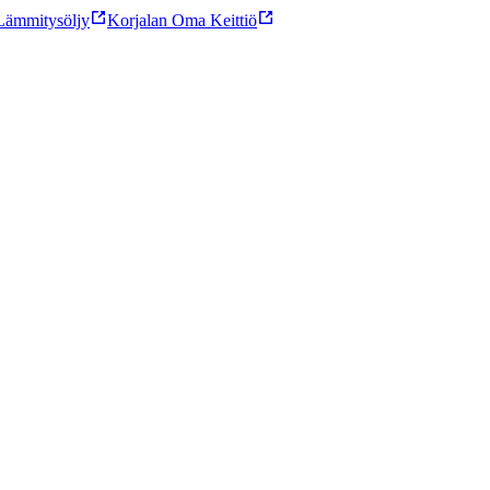
ämmitysöljy
Korjalan Oma Keittiö