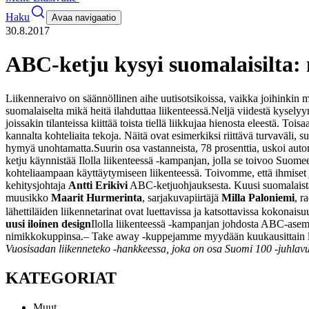
Haku
Avaa navigaatio
30.8.2017
ABC-ketju kysyi suomalaisilta: 
Liikenneraivo on säännöllinen aihe uutisotsikoissa, vaikka joihinkin m
suomalaiselta mikä heitä ilahduttaa liikenteessä.
Neljä viidestä kyselyyn
joissakin tilanteissa kiittää toista tiellä liikkujaa hienosta eleestä. To
kannalta kohteliaita tekoja. Näitä ovat esimerkiksi riittävä turvaväli,
hymyä unohtamatta.
Suurin osa vastanneista, 78 prosenttia, uskoi auto
ketju käynnistää Ilolla liikenteessä -kampanjan, jolla se toivoo Suome
kohteliaampaan käyttäytymiseen liikenteessä. Toivomme, että ihmiset j
kehitysjohtaja
Antti Erikivi
ABC-ketjuohjauksesta.
Kuusi suomalaista
muusikko
Maarit Hurmerinta
, sarjakuvapiirtäjä
Milla Paloniemi
, r
lähettiläiden liikennetarinat ovat luettavissa ja katsottavissa kokona
uusi iloinen design
Ilolla liikenteessä -kampanjan johdosta ABC-asemi
nimikkokuppinsa.
– Take away -kuppejamme myydään kuukausittain lähe
Vuosisadan liikenneteko -hankkeessa, joka on osa Suomi 100 -juhlavu
KATEGORIAT
Muut