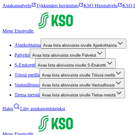
Asiakaspalvelu
Tykkimäen huvipuisto
KSO Hiuspalvelu
KSO L
Mene Etusivulle
Ajankohtaista
Avaa lista alisivuista sivulle Ajankohtaista
Palvelut
Avaa lista alisivuista sivulle Palvelut
S-Etukortti
Avaa lista alisivuista sivulle S-Etukortti
Töissä meillä
Avaa lista alisivuista sivulle Töissä meillä
Vastuullisuus
Avaa lista alisivuista sivulle Vastuullisuus
Tietoa meistä
Avaa lista alisivuista sivulle Tietoa meistä
Haku
Liity asiakasomistajaksi
Mene Etusivulle