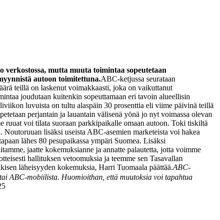
oko verkostossa, mutta muuta toimintaa sopeutetaan
myynnistä autoon toimitettuna.
ABC-ketjussa seurataan
ärä teillä on laskenut voimakkaasti, joka on vaikuttanut
mintaa joudutaan kuitenkin sopeuttamaan eri tavoin alueellisin
viikon luvuista on tultu alaspäin 30 prosenttia eli viime päivinä teillä
petetaan perjantain ja lauantain välisenä yönä jo nyt voimassa olevan
uuat voi tilata suoraan parkkipaikalle omaan autoon. Toki tiskiltä
i.
Noutoruuan lisäksi useista ABC-asemien marketeista voi hakea
n tapaan lähes 80 pesupaikassa ympäri Suomea. Lisäksi
uitamme, jaatte kokemuksianne ja annatte palautetta, jotta voimme
otteisesti hallituksen vetoomuksia ja teemme sen Tasavallan
 henkisen läheisyyden kokemuksia, Harri Tuomaala päättää.
ABC-
tai ABC-mobiilista. Huomioithan, että muutoksia voi tapahtua
25