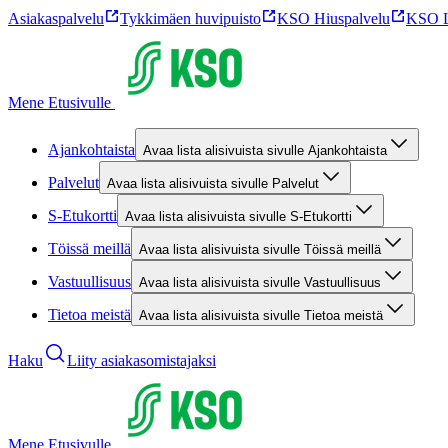
Asiakaspalvelu
Tykkimäen huvipuisto
KSO Hiuspalvelu
KSO L
Mene Etusivulle
Ajankohtaista
Avaa lista alisivuista sivulle Ajankohtaista
Palvelut
Avaa lista alisivuista sivulle Palvelut
S-Etukortti
Avaa lista alisivuista sivulle S-Etukortti
Töissä meillä
Avaa lista alisivuista sivulle Töissä meillä
Vastuullisuus
Avaa lista alisivuista sivulle Vastuullisuus
Tietoa meistä
Avaa lista alisivuista sivulle Tietoa meistä
Haku
Liity asiakasomistajaksi
Mene Etusivulle