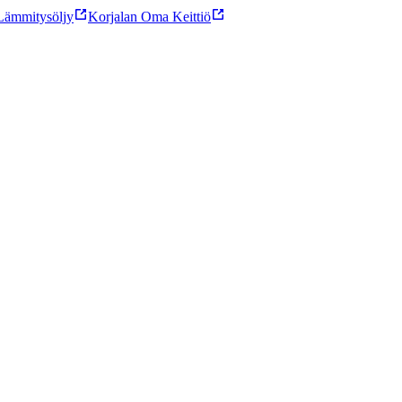
ämmitysöljy
Korjalan Oma Keittiö