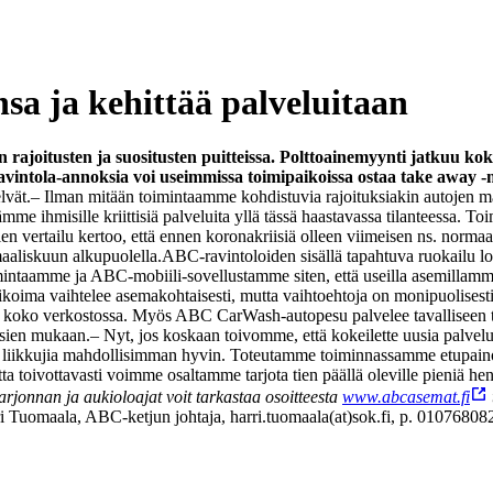
sa ja kehittää palveluitaan
 rajoitusten ja suositusten puitteissa. Polttoainemyynti jatkuu k
avintola-annoksia voi useimmissa toimipaikoissa ostaa take away -
lvät.
– Ilman mitään toimintaamme kohdistuvia rajoituksiakin autojen mä
hmisille kriittisiä palveluita yllä tässä haastavassa tilanteessa. Toi
n vertailu kertoo, että ennen koronakriisiä olleen viimeisen ns. normaali
aaliskuun alkupuolella.
ABC-ravintoloiden sisällä tapahtuva ruokailu lo
ntaamme ja ABC-mobiili-sovellustamme siten, että useilla asemillamme r
ikoima vaihtelee asemakohtaisesti, mutta vaihtoehtoja on monipuolisest
listi koko verkostossa. Myös ABC CarWash-autopesu palvelee tavallisee
ksien mukaan.
– Nyt, jos koskaan toivomme, että kokeilette uusia palvel
ellä liikkujia mahdollisimman hyvin. Toteutamme toiminnassamme etupain
mutta toivottavasti voimme osaltamme tarjota tien päällä oleville pieniä
rjonnan ja aukioloajat voit tarkastaa osoitteesta
www.abcasemat.fi
ri Tuomaala, ABC-ketjun johtaja, harri.tuomaala(at)sok.fi, p. 01076808