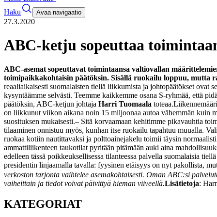
Haku
Avaa navigaatio
27.3.2020
ABC-ketju sopeuttaa toimintaan
ABC-asemat sopeuttavat toimintaansa valtiovallan määrittelemien
toimipaikkakohtaisin päätöksin. Sisällä ruokailu loppuu, mutta r
reaaliaikaisesti suomalaisten tiellä liikkumista ja johtopäätökset ovat se
kysyntäämme selvästi. Teemme kaikkemme osana S-ryhmää, että pidämme i
päätöksin, ABC-ketjun johtaja
Harri Tuomaala
toteaa.
Liikennemäärie
on liikkunut viikon aikana noin 15 miljoonaa autoa vähemmän kuin m
suosituksen mukaisesti.
– Sitä korvaamaan kehitimme pikavauhtia toimi
tilaaminen onnistuu myös, kunhan itse ruokailu tapahtuu muualla. Val
ruokaa kotiin nautittavaksi ja polttoainejakelu toimii täysin normaa
ammattiliikenteen taukotilat pyritään pitämään auki aina mahdollisuu
edelleen tässä poikkeuksellisessa tilanteessa palvella suomalaisia ti
presidentin linjaamalla tavalla: fyysinen etäisyys on nyt pakollista, 
verkoston tarjonta vaihtelee asemakohtaisesti. Oman ABC:si palveluta
vaiheittain ja tiedot voivat päivittyä hieman viiveellä.
Lisätietoja
: Har
KATEGORIAT