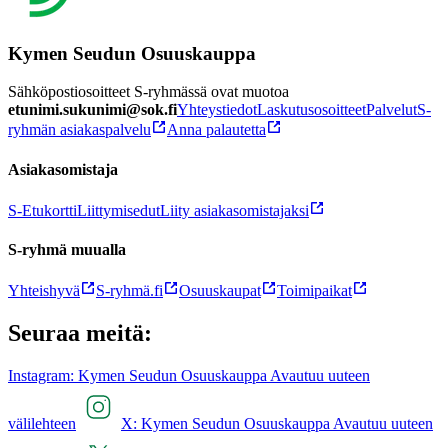
Kymen Seudun Osuuskauppa
Sähköpostiosoitteet S-ryhmässä ovat muotoa
etunimi.sukunimi@sok.fi
Yhteystiedot
Laskutusosoitteet
Palvelut
S-
ryhmän asiakaspalvelu
Anna palautetta
Asiakasomistaja
S-Etukortti
Liittymisedut
Liity asiakasomistajaksi
S-ryhmä muualla
Yhteishyvä
S-ryhmä.fi
Osuuskaupat
Toimipaikat
Seuraa meitä:
Instagram: Kymen Seudun Osuuskauppa Avautuu uuteen
välilehteen
X: Kymen Seudun Osuuskauppa Avautuu uuteen