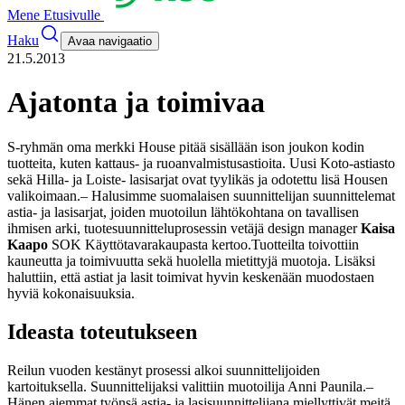
Mene Etusivulle
Haku
Avaa navigaatio
21.5.2013
Ajatonta ja toimivaa
S-ryhmän oma merkki House pitää sisällään ison joukon kodin
tuotteita, kuten kattaus- ja ruoanvalmistusastioita. Uusi Koto-astiasto
sekä Hilla- ja Loiste- lasisarjat ovat tyylikäs ja odotettu lisä Housen
valikoimaan.
– Halusimme suomalaisen suunnittelijan suunnittelemat
astia- ja lasisarjat, joiden muotoilun lähtökohtana on tavallisen
ihmisen arki, tuotesuunnitteluprosessin vetäjä design manager
Kaisa
Kaapo
SOK Käyttötavarakaupasta kertoo.
Tuotteilta toivottiin
kauneutta ja toimivuutta sekä huolella mietittyjä muotoja. Lisäksi
haluttiin, että astiat ja lasit toimivat hyvin keskenään muodostaen
hyviä kokonaisuuksia.
Ideasta toteutukseen
Reilun vuoden kestänyt prosessi alkoi suunnittelijoiden
kartoituksella. Suunnittelijaksi valittiin muotoilija Anni Paunila.
–
Hänen aiemmat työnsä astia- ja lasisuunnittelijana miellyttivät meitä