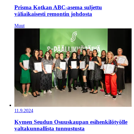
Prisma Kotkan ABC-asema suljettu
väliaikaisesti remontin johdosta
Muut
11.9.2024
Kymen Seudun Osuuskaupan esihenkilötyölle
valtakunnallista tunnustusta