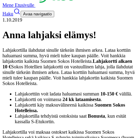
Mene Etusivulle
Haku
Avaa navigaatio
1.10.2019
Anna lahjaksi elämys!
Lahjakortilla ilahdutat sinulle tärkeän ihmisen arkea. Lataa korttiin
haluamasi summa, hyvä mieli tulee kaupan päälle. Voit hankkia
lahjakortin kaikista Suomen Sokos Hotelleista.
Lahjakortti alkaen
10 €
Sokos Hotellien lahjakortti on vastuullinen lahja, jolla ilahdutat
sinulle tärkeän ihmisen arkea. Lataa korttiin haluamasi summa, hyvä
mieli tulee kaupan päälle. Voit hankkia lahjakortin kaikista Suomen
Sokos Hotelleista.
Lahjakorttiin voit ladata haluamasi summan
10-150 €
välillä.
Lahjakortti on voimassa
24 kk lataamisesta
.
Lahjakortti käy maksuvälineenä kaikissa
Suomen Sokos
Hotelleissa.
Lahjakortilla tehdyistä ostoksista saat
Bonusta
, kun esität
kassalla S-Etukortin.
Lahjakortilla voi maksaa ostokset kaikissa Suomen Sokos
Hotelleissa sekä kaikissa S-ryhmän toimipaikoissa Suomessa (huom,