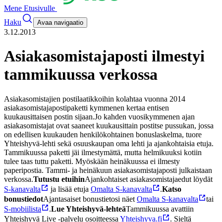
Mene Etusivulle
Haku
Avaa navigaatio
3.12.2013
Asiakasomistajaposti ilmestyi
tammikuussa verkossa
Asiakasomistajien postilaatikkoihin kolahtaa vuonna 2014
asiakasomistajapostipaketti kymmenen kertaa entisen
kuukausittaisen postin sijaan.
Jo kahden vuosikymmenen ajan
asiakasomistajat ovat saaneet kuukausittain postitse pussukan, jossa
on edellisen kuukauden henkilökohtainen bonuslaskelma, tuore
Yhteishyvä-lehti sekä osuuskaupan oma lehti ja ajankohtaisia etuja.
Tammikuussa paketti jäi ilmestymättä, mutta helmikuuksi kotiin
tulee taas tuttu paketti. Myöskään heinäkuussa ei ilmesty
paperipostia. Tammi- ja heinäkuun asiakasomistajaposti julkaistaan
verkossa.
Tutustu etuihin
Ajankohtaiset asiakasomistajaedut löydät
S-kanavalta
ja lisää etuja
Omalta S-kanavalta
.
Katso
bonustiedot
Ajantasaiset bonustietosi näet
Omalta S-kanavalta
tai
S-mobiilista
.
Lue Yhteishyvä-lehteä
Tammikuussa avattiin
Yhteishyvä Live -palvelu osoitteessa
Yhteishyva.fi
. Sieltä