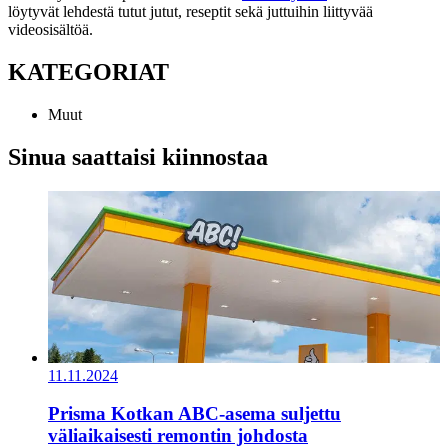
löytyvät lehdestä tutut jutut, reseptit sekä juttuihin liittyvää
videosisältöä.
KATEGORIAT
Muut
Sinua saattaisi kiinnostaa
11.11.2024
Prisma Kotkan ABC-asema suljettu
väliaikaisesti remontin johdosta