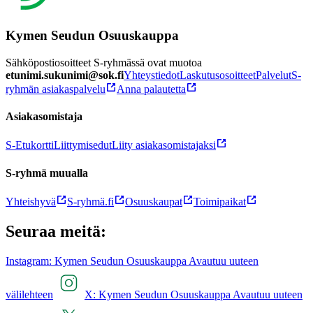
Kymen Seudun Osuuskauppa
Sähköpostiosoitteet S-ryhmässä ovat muotoa
etunimi.sukunimi@sok.fi
Yhteystiedot
Laskutusosoitteet
Palvelut
S-
ryhmän asiakaspalvelu
Anna palautetta
Asiakasomistaja
S-Etukortti
Liittymisedut
Liity asiakasomistajaksi
S-ryhmä muualla
Yhteishyvä
S-ryhmä.fi
Osuuskaupat
Toimipaikat
Seuraa meitä:
Instagram: Kymen Seudun Osuuskauppa Avautuu uuteen
välilehteen
X: Kymen Seudun Osuuskauppa Avautuu uuteen