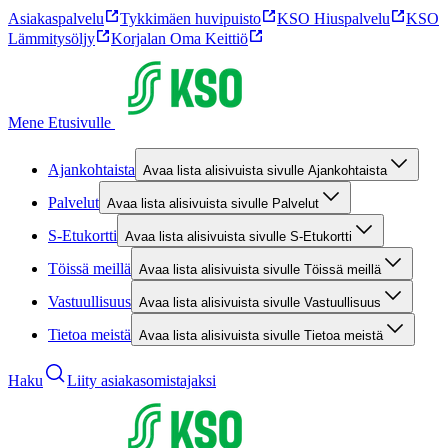
Asiakaspalvelu
Tykkimäen huvipuisto
KSO Hiuspalvelu
KSO
Lämmitysöljy
Korjalan Oma Keittiö
Mene Etusivulle
Ajankohtaista
Avaa lista alisivuista sivulle Ajankohtaista
Palvelut
Avaa lista alisivuista sivulle Palvelut
S-Etukortti
Avaa lista alisivuista sivulle S-Etukortti
Töissä meillä
Avaa lista alisivuista sivulle Töissä meillä
Vastuullisuus
Avaa lista alisivuista sivulle Vastuullisuus
Tietoa meistä
Avaa lista alisivuista sivulle Tietoa meistä
Haku
Liity asiakasomistajaksi