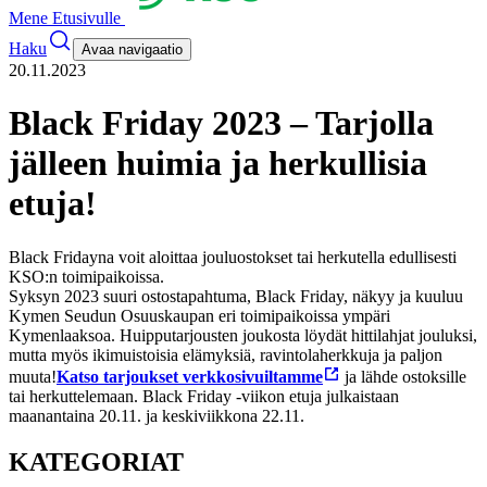
Mene Etusivulle
Haku
Avaa navigaatio
20.11.2023
Black Friday 2023 – Tarjolla
jälleen huimia ja herkullisia
etuja!
Black Fridayna voit aloittaa jouluostokset tai herkutella edullisesti
KSO:n toimipaikoissa.
Syksyn 2023 suuri ostostapahtuma, Black Friday, näkyy ja kuuluu
Kymen Seudun Osuuskaupan eri toimipaikoissa ympäri
Kymenlaaksoa. Huipputarjousten joukosta löydät hittilahjat jouluksi,
mutta myös ikimuistoisia elämyksiä, ravintolaherkkuja ja paljon
muuta!
Katso tarjoukset verkkosivuiltamme
ja lähde ostoksille
tai herkuttelemaan. Black Friday -viikon etuja julkaistaan
maanantaina 20.11. ja keskiviikkona 22.11.
KATEGORIAT