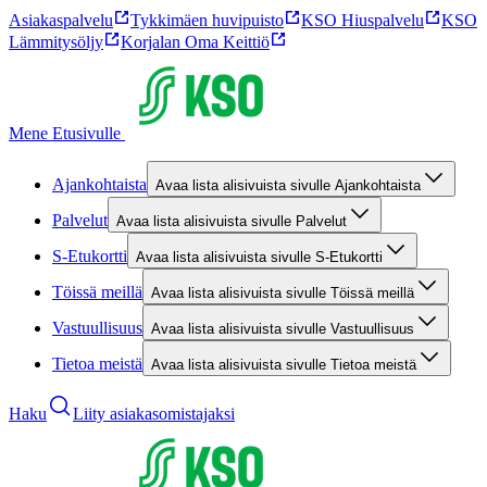
Asiakaspalvelu
Tykkimäen huvipuisto
KSO Hiuspalvelu
KSO
Lämmitysöljy
Korjalan Oma Keittiö
Mene Etusivulle
Ajankohtaista
Avaa lista alisivuista sivulle Ajankohtaista
Palvelut
Avaa lista alisivuista sivulle Palvelut
S-Etukortti
Avaa lista alisivuista sivulle S-Etukortti
Töissä meillä
Avaa lista alisivuista sivulle Töissä meillä
Vastuullisuus
Avaa lista alisivuista sivulle Vastuullisuus
Tietoa meistä
Avaa lista alisivuista sivulle Tietoa meistä
Haku
Liity asiakasomistajaksi