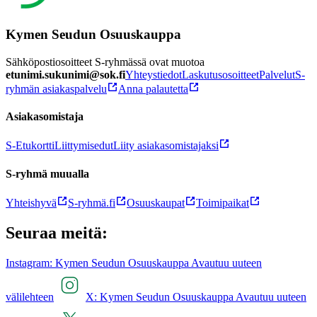
Kymen Seudun Osuuskauppa
Sähköpostiosoitteet S-ryhmässä ovat muotoa
etunimi.sukunimi@sok.fi
Yhteystiedot
Laskutusosoitteet
Palvelut
S-
ryhmän asiakaspalvelu
Anna palautetta
Asiakasomistaja
S-Etukortti
Liittymisedut
Liity asiakasomistajaksi
S-ryhmä muualla
Yhteishyvä
S-ryhmä.fi
Osuuskaupat
Toimipaikat
Seuraa meitä:
Instagram: Kymen Seudun Osuuskauppa Avautuu uuteen
välilehteen
X: Kymen Seudun Osuuskauppa Avautuu uuteen