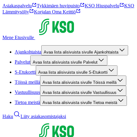
Asiakaspalvelu
Tykkimäen huvipuisto
KSO Hiuspalvelu
KSO
Lämmitysöljy
Korjalan Oma Keittiö
Mene Etusivulle
Ajankohtaista
Avaa lista alisivuista sivulle Ajankohtaista
Palvelut
Avaa lista alisivuista sivulle Palvelut
S-Etukortti
Avaa lista alisivuista sivulle S-Etukortti
Töissä meillä
Avaa lista alisivuista sivulle Töissä meillä
Vastuullisuus
Avaa lista alisivuista sivulle Vastuullisuus
Tietoa meistä
Avaa lista alisivuista sivulle Tietoa meistä
Haku
Liity asiakasomistajaksi