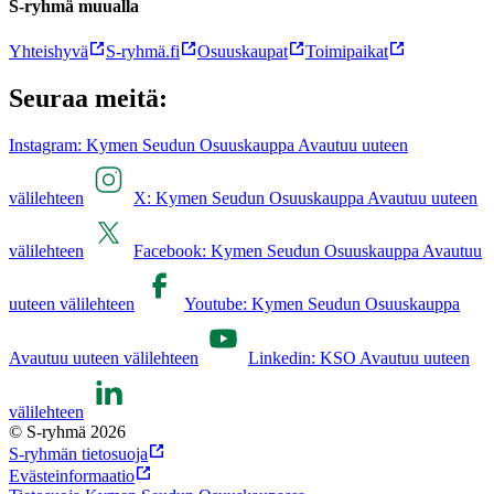
S-ryhmä muualla
Yhteishyvä
S-ryhmä.fi
Osuuskaupat
Toimipaikat
Seuraa meitä:
Instagram: Kymen Seudun Osuuskauppa Avautuu uuteen
välilehteen
X: Kymen Seudun Osuuskauppa Avautuu uuteen
välilehteen
Facebook: Kymen Seudun Osuuskauppa Avautuu
uuteen välilehteen
Youtube: Kymen Seudun Osuuskauppa
Avautuu uuteen välilehteen
Linkedin: KSO Avautuu uuteen
välilehteen
© S-ryhmä 2026
S-ryhmän tietosuoja
Evästeinformaatio