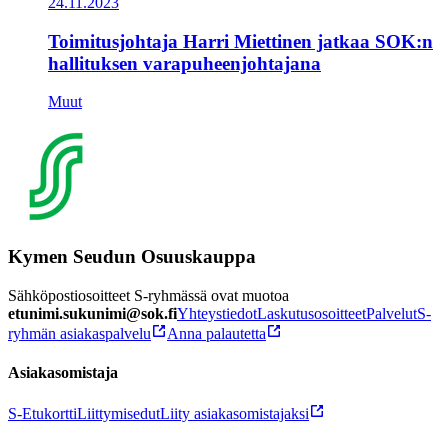
24.11.2023
Toimitusjohtaja Harri Miettinen jatkaa SOK:n
hallituksen varapuheenjohtajana
Muut
Kymen Seudun Osuuskauppa
Sähköpostiosoitteet S-ryhmässä ovat muotoa
etunimi.sukunimi@sok.fi
Yhteystiedot
Laskutusosoitteet
Palvelut
S-
ryhmän asiakaspalvelu
Anna palautetta
Asiakasomistaja
S-Etukortti
Liittymisedut
Liity asiakasomistajaksi