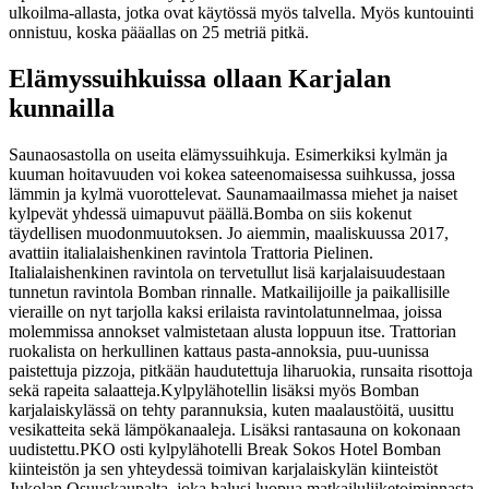
ulkoilma-allasta, jotka ovat käytössä myös talvella. Myös kuntouinti
onnistuu, koska pääallas on 25 metriä pitkä.
Elämyssuihkuissa ollaan Karjalan
kunnailla
Saunaosastolla on useita elämyssuihkuja. Esimerkiksi kylmän ja
kuuman hoitavuuden voi kokea sateenomaisessa suihkussa, jossa
lämmin ja kylmä vuorottelevat. Saunamaailmassa miehet ja naiset
kylpevät yhdessä uimapuvut päällä.
Bomba on siis kokenut
täydellisen muodonmuutoksen. Jo aiemmin, maaliskuussa 2017,
avattiin italialaishenkinen ravintola Trattoria Pielinen.
Italialaishenkinen ravintola on tervetullut lisä karjalaisuudestaan
tunnetun ravintola Bomban rinnalle. Matkailijoille ja paikallisille
vieraille on nyt tarjolla kaksi erilaista ravintolatunnelmaa, joissa
molemmissa annokset valmistetaan alusta loppuun itse. Trattorian
ruokalista on herkullinen kattaus pasta-annoksia, puu-uunissa
paistettuja pizzoja, pitkään haudutettuja liharuokia, runsaita risottoja
sekä rapeita salaatteja.
Kylpylähotellin lisäksi myös Bomban
karjalaiskylässä on tehty parannuksia, kuten maalaustöitä, uusittu
vesikatteita sekä lämpökanaaleja. Lisäksi rantasauna on kokonaan
uudistettu.
PKO osti kylpylähotelli Break Sokos Hotel Bomban
kiinteistön ja sen yhteydessä toimivan karjalaiskylän kiinteistöt
Jukolan Osuuskaupalta, joka halusi luopua matkailuliiketoiminnasta