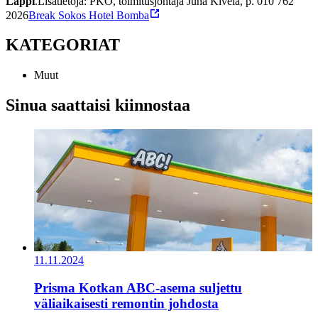
Lappi
.
Lisätietoja: PKO, toimitusjohtaja Juha Kivelä, p. 010 762
2026
Break Sokos Hotel Bomba
KATEGORIAT
Muut
Sinua saattaisi kiinnostaa
11.11.2024
Prisma Kotkan ABC-asema suljettu
väliaikaisesti remontin johdosta