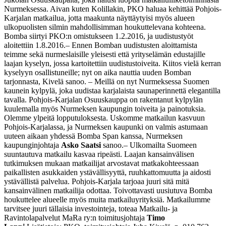
Nurmeksessa. Aivan kuten Kolillakin, PKO haluaa kehittää Pohjois-
Karjalan matkailua, jotta maakunta näyttäytyisi myös alueen
ulkopuolisten silmin mahdollisimman houkuttelevana kohteena.
Bomba siirtyi PKO:n omistukseen 1.2.2016, ja uudistustyöt
aloitettiin 1.8.2016.
– Ennen Bomban uudistusten aloittamista
teimme sekä nurmeslaisille yleisesti että yrityselämän edustajille
laajan kyselyn, jossa kartoitettiin uudistustoiveita. Kiitos vielä kerran
kyselyyn osallistuneille; nyt on aika nauttia uuden Bomban
tarjonnasta, Kivelä sanoo.
– Meillä on nyt Nurmeksessa Suomen
kaunein kylpylä, joka uudistaa karjalaista saunaperinnettä elegantilla
tavalla. Pohjois-Karjalan Osuuskauppa on rakentanut kylpylän
kuulemalla myös Nurmeksen kaupungin toiveita ja painotuksia.
Olemme ylpeitä lopputuloksesta. Uskomme matkailun kasvuun
Pohjois-Karjalassa, ja Nurmeksen kaupunki on valmis astumaan
uuteen aikaan yhdessä Bomba Span kanssa, Nurmeksen
kaupunginjohtaja
Asko Saatsi
sanoo.
– Ulkomailta Suomeen
suuntautuva matkailu kasvaa ripeästi. Laajan kansainvälisen
tutkimuksen mukaan matkailijat arvostavat matkakohteessaan
paikallisten asukkaiden ystävällisyyttä, ruuhkattomuutta ja aidosti
ystävällistä palvelua. Pohjois-Karjala tarjoaa juuri sitä mitä
kansainvälinen matkailija odottaa. Toivottavasti uusiutuva Bomba
houkuttelee alueelle myös muita matkailuyrityksiä. Matkailumme
tarvitsee juuri tällaisia investointeja, toteaa Matkailu- ja
Ravintolapalvelut MaRa ry:n toimitusjohtaja
Timo