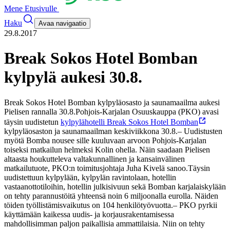
Mene Etusivulle
Haku
Avaa navigaatio
29.8.2017
Break Sokos Hotel Bomban
kylpylä aukesi 30.8.
Break Sokos Hotel Bomban kylpyläosasto ja saunamaailma aukesi
Pielisen rannalla 30.8.
Pohjois-Karjalan Osuuskauppa (PKO) avasi
täysin uudistetun
kylpylähotelli Break Sokos Hotel Bomban
kylpyläosaston ja saunamaailman keskiviikkona 30.8.
– Uudistusten
myötä Bomba nousee sille kuuluvaan arvoon Pohjois-Karjalan
toiseksi matkailun helmeksi Kolin ohella. Näin saadaan Pielisen
altaasta houkutteleva valtakunnallinen ja kansainvälinen
matkailutuote, PKO:n toimitusjohtaja Juha Kivelä sanoo.
Täysin
uudistettuun kylpylään, kylpylän ravintolaan, hotellin
vastaanottotiloihin, hotellin julkisivuun sekä Bomban karjalaiskylään
on tehty parannustöitä yhteensä noin 6 miljoonalla eurolla. Näiden
töiden työllistämisvaikutus on 104 henkilötyövuotta.
– PKO pyrkii
käyttämään kaikessa uudis- ja korjausrakentamisessa
mahdollisimman paljon paikallisia ammattilaisia. Niin on tehty