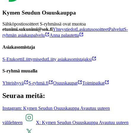
Kymen Seudun Osuuskauppa
Sähköpostiosoitteet S-ryhmässä ovat muotoa
etunimi.sukunimi@sok.fi
Yhteystiedot
Laskutusosoitteet
Palvelut
S-
ryhmän asiakaspalvelu
Anna palautetta
Asiakasomistaja
S-Etukortti
Liittymisedut
Liity asiakasomistajaksi
S-ryhmä muualla
Yhteishyvä
S-ryhmä.fi
Osuuskaupat
Toimipaikat
Seuraa meitä:
Instagram: Kymen Seudun Osuuskauppa Avautuu uuteen
välilehteen
X: Kymen Seudun Osuuskauppa Avautuu uuteen