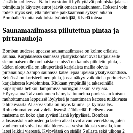
tässäkin kohteessa. Näin investoinnit hyödyttävät pohjoiskarjalaisia
toimijoita ja käytetyt eurot jäävät omaan maakuntaan. Ilokseni voin
todeta myös sen, että tulemme palkkaamaan syksyn aikana
Bomballe 5 uutta vakituista työntekijää, Kivelä toteaa.
Saunamaailmassa piilutettua pintaa ja
pirtanauhoja
Bomban uudessa upeassa saunamaailmassa on kolme erilaista
saunaa. Karjalaisessa saunassa yksityiskohdat ovat karjalaiselle
sielunmaisemalle ominaisia: seinissä on kaunis piilutettu pinta, ja
käden ulottuvilla on alkuperäistä karjalaista mallia olevia
pirtanauhoja.
Sampo-saunassa katse lepää upeissa yksityiskohdissa.
Seinässä on koristeellinen pinta, jossa näkyy vaikutteita perinteisestä
karjalaisesta kuvioinnista. Kiukaan ympärillä ja takaseinällä
kuparipinta hehkuu lämpimissä auringonlaskun sävyissä.
Höyrysauna Taivaankannen hämyisä tunnelma puolestaan kutsuu
rauhoittumaan leppeissä löylyissä ja nauttimaan katossa tuikkivasta
tähtitaivaasta.
Allasosastolla on myös kuuma- ja kylmäallas.
Rohkeimmat voivat valella itsensä jäähileellä! Pielisen avara
maisema on koko ajan syvästi läsnä kylpylässä. Bomban
allasosastolla aikuisten ja lasten altaat ovat aivan vierekkäin, joten
vanhemmat voivat nauttia hierovasta vesisuihkusta samalla, kun
lapsi leikkii vieressä. Kylpylässä on sisällä 5 allasta sekä ulkona 2