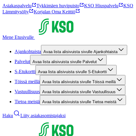
Asiakaspalvelu
Tykkimäen huvipuisto
KSO Hiuspalvelu
KSO
Lämmitysöljy
Korjalan Oma Keittiö
Mene Etusivulle
Ajankohtaista
Avaa lista alisivuista sivulle Ajankohtaista
Palvelut
Avaa lista alisivuista sivulle Palvelut
S-Etukortti
Avaa lista alisivuista sivulle S-Etukortti
Töissä meillä
Avaa lista alisivuista sivulle Töissä meillä
Vastuullisuus
Avaa lista alisivuista sivulle Vastuullisuus
Tietoa meistä
Avaa lista alisivuista sivulle Tietoa meistä
Haku
Liity asiakasomistajaksi