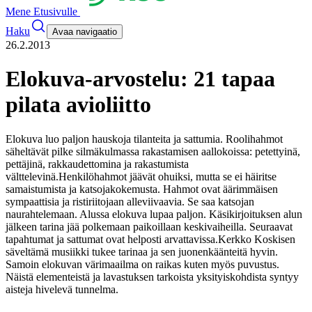
Mene Etusivulle
Haku
Avaa navigaatio
26.2.2013
Elokuva-arvostelu: 21 tapaa
pilata avioliitto
Elokuva luo paljon hauskoja tilanteita ja sattumia. Roolihahmot
säheltävät pilke silmäkulmassa rakastamisen aallokoissa: petettyinä,
pettäjinä, rakkaudettomina ja rakastumista
välttelevinä.
Henkilöhahmot jäävät ohuiksi, mutta se ei häiritse
samaistumista ja katsojakokemusta. Hahmot ovat äärimmäisen
sympaattisia ja ristiriitojaan alleviivaavia. Se saa katsojan
naurahtelemaan. Alussa elokuva lupaa paljon. Käsikirjoituksen alun
jälkeen tarina jää polkemaan paikoillaan keskivaiheilla. Seuraavat
tapahtumat ja sattumat ovat helposti arvattavissa.
Kerkko Koskisen
säveltämä musiikki tukee tarinaa ja sen juonenkäänteitä hyvin.
Samoin elokuvan värimaailma on raikas kuten myös puvustus.
Näistä elementeistä ja lavastuksen tarkoista yksityiskohdista syntyy
aisteja hivelevä tunnelma.