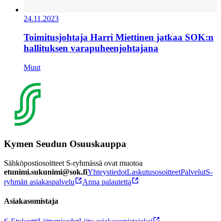
24.11.2023
Toimitusjohtaja Harri Miettinen jatkaa SOK:n
hallituksen varapuheenjohtajana
Muut
Kymen Seudun Osuuskauppa
Sähköpostiosoitteet S-ryhmässä ovat muotoa
etunimi.sukunimi@sok.fi
Yhteystiedot
Laskutusosoitteet
Palvelut
S-
ryhmän asiakaspalvelu
Anna palautetta
Asiakasomistaja