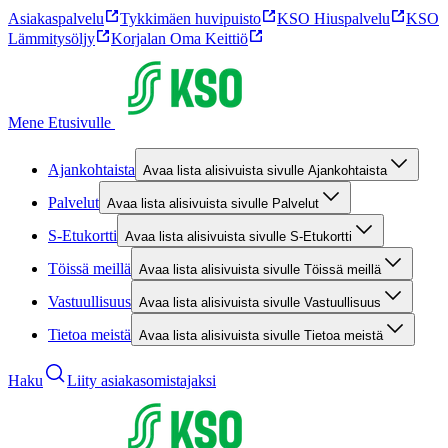
Asiakaspalvelu
Tykkimäen huvipuisto
KSO Hiuspalvelu
KSO
Lämmitysöljy
Korjalan Oma Keittiö
Mene Etusivulle
Ajankohtaista
Avaa lista alisivuista sivulle Ajankohtaista
Palvelut
Avaa lista alisivuista sivulle Palvelut
S-Etukortti
Avaa lista alisivuista sivulle S-Etukortti
Töissä meillä
Avaa lista alisivuista sivulle Töissä meillä
Vastuullisuus
Avaa lista alisivuista sivulle Vastuullisuus
Tietoa meistä
Avaa lista alisivuista sivulle Tietoa meistä
Haku
Liity asiakasomistajaksi