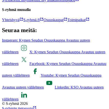
S-Etukortti
Liittymisedut
Liity asiakasomistajaksi
S-ryhmä muualla
Yhteishyvä
S-ryhmä.fi
Osuuskaupat
Toimipaikat
Seuraa meitä:
Instagram: Kymen Seudun Osuuskauppa Avautuu uuteen
välilehteen
X: Kymen Seudun Osuuskauppa Avautuu uuteen
välilehteen
Facebook: Kymen Seudun Osuuskauppa Avautuu
uuteen välilehteen
Youtube: Kymen Seudun Osuuskauppa
Avautuu uuteen välilehteen
Linkedin: KSO Avautuu uuteen
välilehteen
© S-ryhmä 2026
S-ryhmän tietosuoja