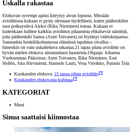
Uskalla rakastaa
Elokuvan syvempi ajatus kiteytyy aivan lopussa. Missään
avioliitossa kukaan ei pysty olemaan täydellinen, kuten päähenkilön
uusi poikaystävä Aleksi (Riku Nieminen) toteaa. Kukaan ei
kuitenkaan hallitse kaikkia avioliiton pilaamista ehkäiseviä sääntöjä,
joita päähenkilö Sanna (Armi Toivanen) on löytänyt väitöskirjaansa.
Sannankin henkilökohtaisessa elämässä tapahtuu oivallus –
hänenkin on vain uskallettava rakastaa.
21 tapaa pilata avioliitto on
hyvän mielen elokuva sitoutumisen haasteista.
Ohjaaja: Johanna
Vuoksenmaa
Pääosissa: Armi Toivanen, Riku Nieminen, Essi
Hellén, Aku Hirviniemi, Hannele Lauri, Vesa Vierikko, Pamela Tola
Kuukauden elokuva:
21 tapaa pilata avioliitto
Kuukauden elokuvasta kuhinaa
KATEGORIAT
Muut
Sinua saattaisi kiinnostaa