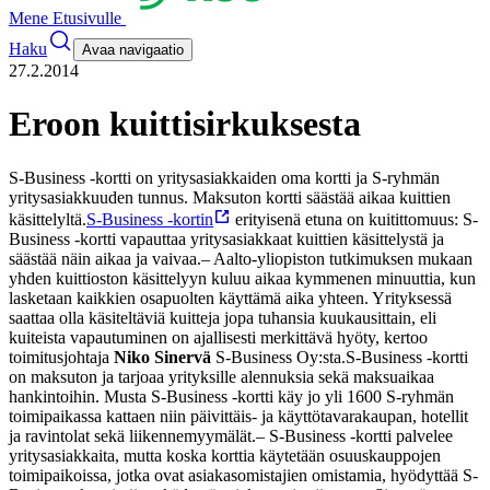
Mene Etusivulle
Haku
Avaa navigaatio
27.2.2014
Eroon kuittisirkuksesta
S-Business -kortti on yritysasiakkaiden oma kortti ja S-ryhmän
yritysasiakkuuden tunnus. Maksuton kortti säästää aikaa kuittien
käsittelyltä.
S-Business -kortin
erityisenä etuna on kuitittomuus: S-
Business -kortti vapauttaa yritysasiakkaat kuittien käsittelystä ja
säästää näin aikaa ja vaivaa.
– Aalto-yliopiston tutkimuksen mukaan
yhden kuittioston käsittelyyn kuluu aikaa kymmenen minuuttia, kun
lasketaan kaikkien osapuolten käyttämä aika yhteen. Yrityksessä
saattaa olla käsiteltäviä kuitteja jopa tuhansia kuukausittain, eli
kuiteista vapautuminen on ajallisesti merkittävä hyöty, kertoo
toimitusjohtaja
Niko Sinervä
S-Business Oy:sta.
S-Business -kortti
on maksuton ja tarjoaa yrityksille alennuksia sekä maksuaikaa
hankintoihin. Musta S-Business -kortti käy jo yli 1600 S-ryhmän
toimipaikassa kattaen niin päivittäis- ja käyttötavarakaupan, hotellit
ja ravintolat sekä liikennemyymälät.
– S-Business -kortti palvelee
yritysasiakkaita, mutta koska korttia käytetään osuuskauppojen
toimipaikoissa, jotka ovat asiakasomistajien omistamia, hyödyttää S-