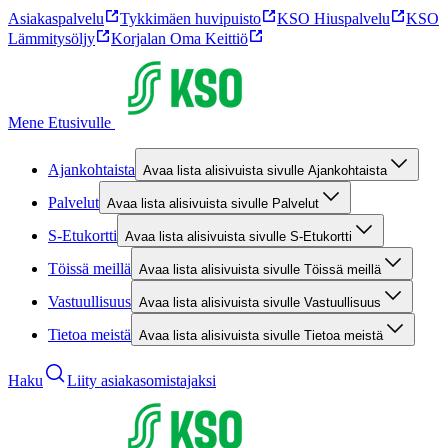
Asiakaspalvelu
Tykkimäen huvipuisto
KSO Hiuspalvelu
KSO
Lämmitysöljy
Korjalan Oma Keittiö
Mene Etusivulle
Ajankohtaista
Avaa lista alisivuista sivulle Ajankohtaista
Palvelut
Avaa lista alisivuista sivulle Palvelut
S-Etukortti
Avaa lista alisivuista sivulle S-Etukortti
Töissä meillä
Avaa lista alisivuista sivulle Töissä meillä
Vastuullisuus
Avaa lista alisivuista sivulle Vastuullisuus
Tietoa meistä
Avaa lista alisivuista sivulle Tietoa meistä
Haku
Liity asiakasomistajaksi