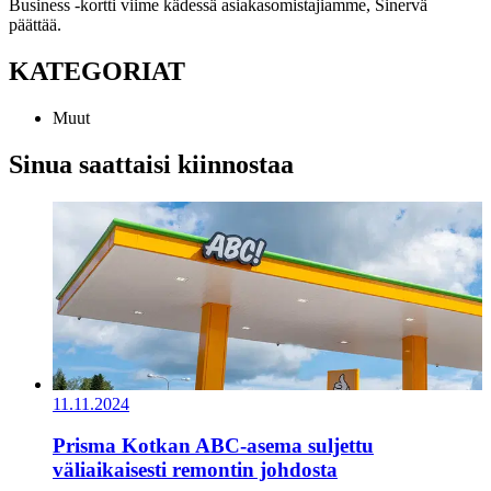
Business -kortti viime kädessä asiakasomistajiamme, Sinervä
päättää.
KATEGORIAT
Muut
Sinua saattaisi kiinnostaa
11.11.2024
Prisma Kotkan ABC-asema suljettu
väliaikaisesti remontin johdosta