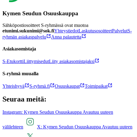
Kymen Seudun Osuuskauppa
Sähköpostiosoitteet S-ryhmässä ovat muotoa
etunimi.sukunimi@sok.fi
Yhteystiedot
Laskutusosoitteet
Palvelut
S-
ryhmän asiakaspalvelu
Anna palautetta
Asiakasomistaja
S-Etukortti
Liittymisedut
Liity asiakasomistajaksi
S-ryhmä muualla
Yhteishyvä
S-ryhmä.fi
Osuuskaupat
Toimipaikat
Seuraa meitä:
Instagram: Kymen Seudun Osuuskauppa Avautuu uuteen
välilehteen
X: Kymen Seudun Osuuskauppa Avautuu uuteen