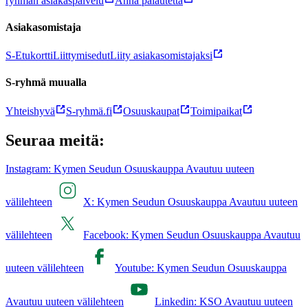
ryhmän asiakaspalvelu
Anna palautetta
Asiakasomistaja
S-Etukortti
Liittymisedut
Liity asiakasomistajaksi
S-ryhmä muualla
Yhteishyvä
S-ryhmä.fi
Osuuskaupat
Toimipaikat
Seuraa meitä:
Instagram: Kymen Seudun Osuuskauppa Avautuu uuteen
välilehteen
X: Kymen Seudun Osuuskauppa Avautuu uuteen
välilehteen
Facebook: Kymen Seudun Osuuskauppa Avautuu
uuteen välilehteen
Youtube: Kymen Seudun Osuuskauppa
Avautuu uuteen välilehteen
Linkedin: KSO Avautuu uuteen