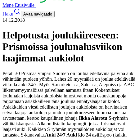
Mene Etusivulle
Haku
Avaa navigaatio
14.12.2018
Helpotusta joulukiireeseen:
Prismoissa joulunalusviikon
laajimmat aukiolot
Peräti 30 Prismaa ympäri Suomen on joulua edeltävinä päivinä auki
vähintään puoleen yöhön. Lähes 20 myymälää on joulua edeltävällä
viikolla auki 24/7. Myös S-marketeissa, Saleissa, Alepoissa ja ABC
liikennemyymälöissä palvellaan aamusta iltaan.
Kokemukset
joulunajan laajoista aukioloista innostivat monia osuuskauppoja
tarjoamaan asiakkailleen tänä jouluna ennätyslaajat aukiolot.
–
Asiakkaiden viesti edellisten joulujen aukioloista on harvinaisen
selvä: laajoja aukioloja ja niiden joulukiireeseen tuomaa joustoa
arvostetaan, kertoo kaupallinen johtaja
Ilkka Alarotu
S-ryhmän
vähittäiskaupasta.
Alla on listattu kaupungit, joissa Prismat ovat
laajasti auki. Kaikkien S-ryhmän myymälöiden aukioloajat voi
tarkastaa S-kanavalta.
Auki 24/7 Auki klo 24 asti
Espoo (kaikki