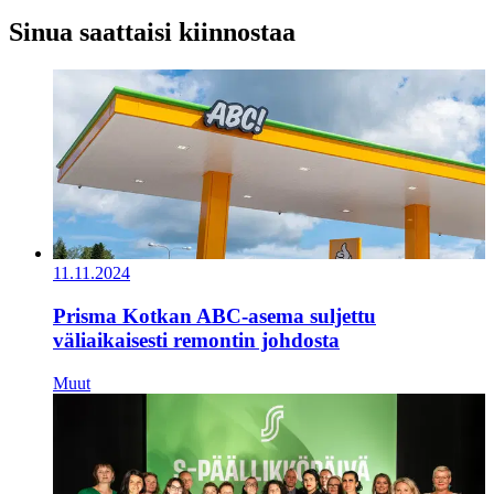
Sinua saattaisi kiinnostaa
11.11.2024
Prisma Kotkan ABC-asema suljettu
väliaikaisesti remontin johdosta
Muut