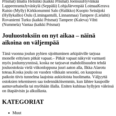
Prismat) Imatra
Helsinki (kaikki Prismat) Joensuu
Hyvinkää
Lappeenranta
Jyväskylä (Seppälä) Lohja
Järvenpää Loimaa
Kerava
Raisio (Mylly)
Kirkkonummi Salo (Halikko)
Kuopio Seinäjoki
(Hyllykallio)
Oulu (Limingantulli, Linnanmaa) Tampere (Lielahti)
Rovaniemi Turku (kaikki Prismat)
Tampere (Kaleva) Vihti
(Nummela)
Vantaa (kaikki Prismat)
Jouluostoksiin on nyt aikaa – näinä
aikoina on väljempää
Tänä vuonna joulun pyhien sijoittuminen arkipäiville tarjoaa
monelle erityisen pitkät vapaat.
– Pitkät vapaat näkyvät varmasti
myös joulumyynnissä, koska ne tarjoavat mahdollisuuden tehdä
jouluostoksia vielä viikonloppuna juuri aaton alla, Ilkka Alarotu
toteaa.
Koska joulu on vuoden vilkkain sesonki, on kaupoissa
paikoin tiivis tunnelma laajoista aukioloista huolimatta. Väljyyttä
ostoksien tekemiseen saa todennäköisemmin, kun lähtee kaupoille
aamuvarhaisella tai myöhään illalla. Eniten kuhinaa hyllyjen väleissä
on iltapäivisin ja alkuillasta.
KATEGORIAT
Muut