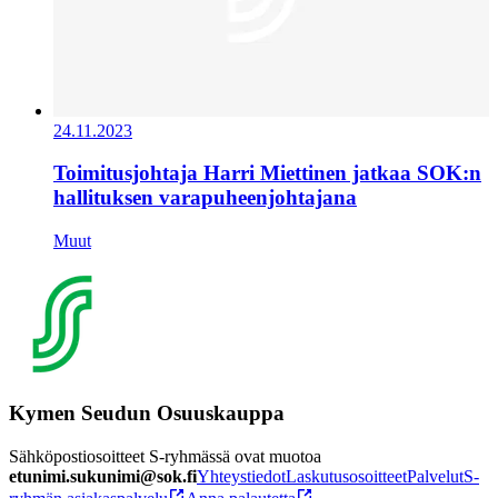
24.11.2023
Toimitusjohtaja Harri Miettinen jatkaa SOK:n
hallituksen varapuheenjohtajana
Muut
Kymen Seudun Osuuskauppa
Sähköpostiosoitteet S-ryhmässä ovat muotoa
etunimi.sukunimi@sok.fi
Yhteystiedot
Laskutusosoitteet
Palvelut
S-