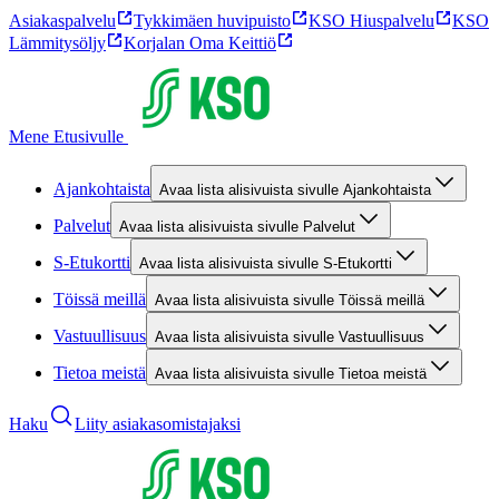
Asiakaspalvelu
Tykkimäen huvipuisto
KSO Hiuspalvelu
KSO
Lämmitysöljy
Korjalan Oma Keittiö
Mene Etusivulle
Ajankohtaista
Avaa lista alisivuista sivulle Ajankohtaista
Palvelut
Avaa lista alisivuista sivulle Palvelut
S-Etukortti
Avaa lista alisivuista sivulle S-Etukortti
Töissä meillä
Avaa lista alisivuista sivulle Töissä meillä
Vastuullisuus
Avaa lista alisivuista sivulle Vastuullisuus
Tietoa meistä
Avaa lista alisivuista sivulle Tietoa meistä
Haku
Liity asiakasomistajaksi