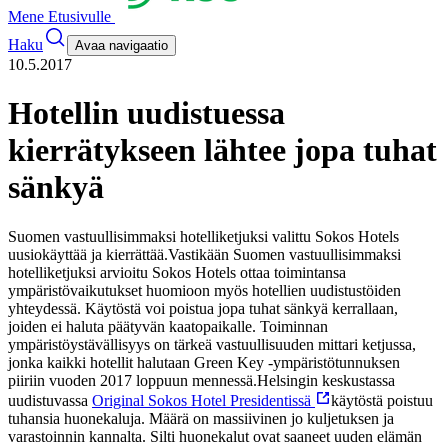
Mene Etusivulle
Haku
Avaa navigaatio
10.5.2017
Hotellin uudistuessa
kierrätykseen lähtee jopa tuhat
sänkyä
Suomen vastuullisimmaksi hotelliketjuksi valittu Sokos Hotels
uusiokäyttää ja kierrättää.
Vastikään Suomen vastuullisimmaksi
hotelliketjuksi arvioitu Sokos Hotels ottaa toimintansa
ympäristövaikutukset huomioon myös hotellien uudistustöiden
yhteydessä. Käytöstä voi poistua jopa tuhat sänkyä kerrallaan,
joiden ei haluta päätyvän kaatopaikalle. Toiminnan
ympäristöystävällisyys on tärkeä vastuullisuuden mittari ketjussa,
jonka kaikki hotellit halutaan Green Key -ympäristötunnuksen
piiriin vuoden 2017 loppuun mennessä.
Helsingin keskustassa
uudistuvassa
Original Sokos Hotel Presidentissä
käytöstä poistuu
tuhansia huonekaluja. Määrä on massiivinen jo kuljetuksen ja
varastoinnin kannalta. Silti huonekalut ovat saaneet uuden elämän