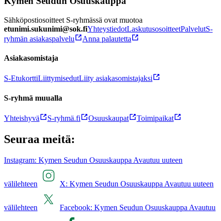
Kymen Seudun Osuuskauppa
Sähköpostiosoitteet S-ryhmässä ovat muotoa
etunimi.sukunimi@sok.fi
Yhteystiedot
Laskutusosoitteet
Palvelut
S-
ryhmän asiakaspalvelu
Anna palautetta
Asiakasomistaja
S-Etukortti
Liittymisedut
Liity asiakasomistajaksi
S-ryhmä muualla
Yhteishyvä
S-ryhmä.fi
Osuuskaupat
Toimipaikat
Seuraa meitä:
Instagram: Kymen Seudun Osuuskauppa Avautuu uuteen
välilehteen
X: Kymen Seudun Osuuskauppa Avautuu uuteen
välilehteen
Facebook: Kymen Seudun Osuuskauppa Avautuu