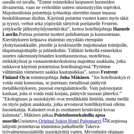
usealla eri tavalla. ”Emme esimerkiksi luopuneet huoneiden
divaaneista, vaan ne verhoiltiin uuteen sisustustyyliin sopiviksi.
Majoitustiloista poistettuja työtuoleja siirrettiin muun muassa
henkilökunnan tiloihin. Käytöstä poistetut vuoteet kuten myös täkit
ja tyynyt, verhot sekä yöpöydät siirtyivät porilaiselle Festrent-
yritykselle jälleenhyödynnettäviksi”, kertoo hotellinjohtaja
Hannele
Laurila
.
Porissa poistetut tuotteet puhdistetaan ja kunnostetaan.
Kierrätykseen kelpaava irtaimisto myydään eteenpäin
yksityisasiakkaille, pienille ja keskisuurille majoitusalan toimijoille,
tilapäismajoittajille ja juhlatiloihin. Tälläkin hetkellä esimerkiksi
suurten rakennustyömaiden konttiasunnoissa, motelleissa,
mökkikylissä ja vastaanottokeskuksissa majoittuu asukkaita, jotka
nukkuvat käytöstä poistetuissa hotellisängyissä.
”Pyrimme
välttämään viimeiseen saakka kaatopaikkaa”, sanoo
Festrent
Finland Oy:n
toimitusjohtaja
Juha Mäkinen
. ”Jos hotellisänkyä ei
voida enää kunnostaa, se puretaan; metalliosat päätyvät
metallikeräykseen, puuosat energialaitokselle. Vain palosuojatut
kankaat, joita ei voida enää korjata, päätyvät suoraan jätteeksi.”
”Ekologisuus ja uusiokäyttö ovat trendikkäitä ilmiöitä, mutta meillä
on myös paljon asiakkaita, jotka arvostavat hotellikäytössä olleita
huonekaluja. Kalusteet ovat jo osoittaneet kestävänsä kovaa
kulutusta”, Mäkinen jatkaa.
Poistohuonekaluilla apua
nuorille
Uusiutuva
Original Sokos Hotel Puijonsarvi
Kuopiossa
lahjoitti poistettavaa irtaimistoa paikalliselle Tukeva-
työvalmennussäätiölle uusiokäyttöä varten. Myyntitulot ohjataan