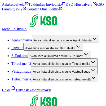
Asiakaspalvelu
Tykkimäen huvipuisto
KSO Hiuspalvelu
KSO
Lämmitysöljy
Korjalan Oma Keittiö
Mene Etusivulle
Ajankohtaista
Avaa lista alisivuista sivulle Ajankohtaista
Palvelut
Avaa lista alisivuista sivulle Palvelut
S-Etukortti
Avaa lista alisivuista sivulle S-Etukortti
Töissä meillä
Avaa lista alisivuista sivulle Töissä meillä
Vastuullisuus
Avaa lista alisivuista sivulle Vastuullisuus
Tietoa meistä
Avaa lista alisivuista sivulle Tietoa meistä
Haku
Liity asiakasomistajaksi