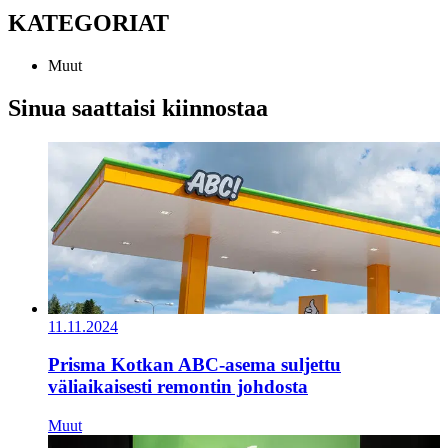
KATEGORIAT
Muut
Sinua saattaisi kiinnostaa
11.11.2024
Prisma Kotkan ABC-asema suljettu
väliaikaisesti remontin johdosta
Muut