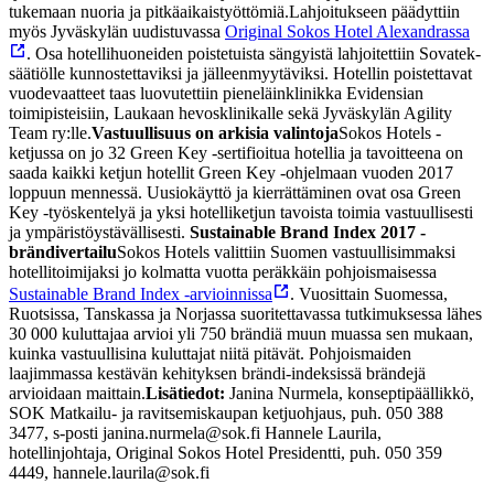
tukemaan nuoria ja pitkäaikaistyöttömiä.
Lahjoitukseen päädyttiin
myös Jyväskylän uudistuvassa
Original Sokos Hotel Alexandrassa
. Osa hotellihuoneiden poistetuista sängyistä lahjoitettiin Sovatek-
säätiölle kunnostettaviksi ja jälleenmyytäviksi. Hotellin poistettavat
vuodevaatteet taas luovutettiin pieneläinklinikka Evidensian
toimipisteisiin, Laukaan hevosklinikalle sekä Jyväskylän Agility
Team ry:lle.
Vastuullisuus on arkisia valintoja
Sokos Hotels -
ketjussa on jo 32 Green Key -sertifioitua hotellia ja tavoitteena on
saada kaikki ketjun hotellit Green Key -ohjelmaan vuoden 2017
loppuun mennessä. Uusiokäyttö ja kierrättäminen ovat osa Green
Key -työskentelyä ja yksi hotelliketjun tavoista toimia vastuullisesti
ja ympäristöystävällisesti.
Sustainable Brand Index 2017 -
brändivertailu
Sokos Hotels valittiin Suomen vastuullisimmaksi
hotellitoimijaksi jo kolmatta vuotta peräkkäin pohjoismaisessa
Sustainable Brand Index -arvioinnissa
. Vuosittain Suomessa,
Ruotsissa, Tanskassa ja Norjassa suoritettavassa tutkimuksessa lähes
30 000 kuluttajaa arvioi yli 750 brändiä muun muassa sen mukaan,
kuinka vastuullisina kuluttajat niitä pitävät. Pohjoismaiden
laajimmassa kestävän kehityksen brändi-indeksissä brändejä
arvioidaan maittain.
Lisätiedot:
Janina Nurmela, konseptipäällikkö,
SOK Matkailu- ja ravitsemiskaupan ketjuohjaus, puh. 050 388
3477, s-posti janina.nurmela@sok.fi
Hannele Laurila,
hotellinjohtaja, Original Sokos Hotel Presidentti, puh. 050 359
4449, hannele.laurila@sok.fi