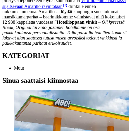
piristystä lepohetkeen löydät suuntaamalla
Viru-hotellin alakerrassa
sijaitsevaan Amarillo-ravintolaan
drinkille ennen
nukkumaanmenoa. Amarillosta löydät kaupungin suosituimmat
mansikkamargaritat – baarimikkomme valmistavat niitä kokonaiset
12 938 kappaletta vuodessa!”
Hotellioppaan vinkit
– Oli kyseessä
Break, Original tai Solo, jokainen hotellimme on osa
paikkakuntansa persoonallisuutta. Tällä palstalla hotellien konkarit
jakavat ajan saatossa tutustumisen arvoisiksi todetut vinkkinsä ja
paikkakuntansa parhaat erikoisuudet.
KATEGORIAT
Muut
Sinua saattaisi kiinnostaa