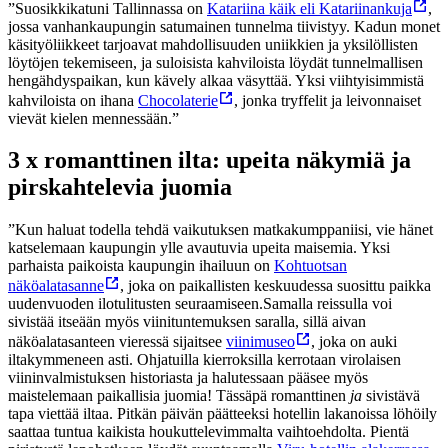
”Suosikkikatuni Tallinnassa on
Katariina käik eli Katariinankuja
,
jossa vanhankaupungin satumainen tunnelma tiivistyy. Kadun monet
käsityöliikkeet tarjoavat mahdollisuuden uniikkien ja yksilöllisten
löytöjen tekemiseen, ja suloisista kahviloista löydät tunnelmallisen
hengähdyspaikan, kun kävely alkaa väsyttää. Yksi viihtyisimmistä
kahviloista on ihana
Chocolaterie
, jonka tryffelit ja leivonnaiset
vievät kielen mennessään.”
3 x romanttinen ilta: upeita näkymiä ja
pirskahtelevia juomia
”Kun haluat todella tehdä vaikutuksen matkakumppaniisi, vie hänet
katselemaan kaupungin ylle avautuvia upeita maisemia. Yksi
parhaista paikoista kaupungin ihailuun on
Kohtuotsan
näköalatasanne
, joka on paikallisten keskuudessa suosittu paikka
uudenvuoden ilotulitusten seuraamiseen.
Samalla reissulla voi
sivistää itseään myös viinituntemuksen saralla, sillä aivan
näköalatasanteen vieressä sijaitsee
viinimuseo
, joka on auki
iltakymmeneen asti. Ohjatuilla kierroksilla kerrotaan virolaisen
viininvalmistuksen historiasta ja halutessaan pääsee myös
maistelemaan paikallisia juomia! Tässäpä romanttinen
ja
sivistävä
tapa viettää iltaa.
Pitkän päivän päätteeksi hotellin lakanoissa löhöily
saattaa tuntua kaikista houkuttelevimmalta vaihtoehdolta. Pientä