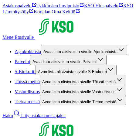
Asiakaspalvelu
Tykkimäen huvipuisto
KSO Hiuspalvelu
KSO
Lämmitysöljy
Korjalan Oma Keittiö
Mene Etusivulle
Ajankohtaista
Avaa lista alisivuista sivulle Ajankohtaista
Palvelut
Avaa lista alisivuista sivulle Palvelut
S-Etukortti
Avaa lista alisivuista sivulle S-Etukortti
Töissä meillä
Avaa lista alisivuista sivulle Töissä meillä
Vastuullisuus
Avaa lista alisivuista sivulle Vastuullisuus
Tietoa meistä
Avaa lista alisivuista sivulle Tietoa meistä
Haku
Liity asiakasomistajaksi