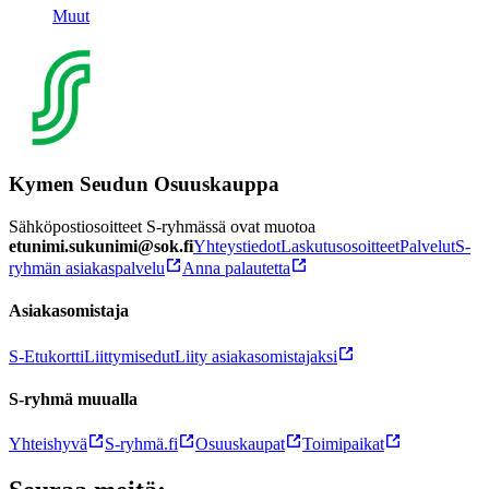
Muut
Kymen Seudun Osuuskauppa
Sähköpostiosoitteet S-ryhmässä ovat muotoa
etunimi.sukunimi@sok.fi
Yhteystiedot
Laskutusosoitteet
Palvelut
S-
ryhmän asiakaspalvelu
Anna palautetta
Asiakasomistaja
S-Etukortti
Liittymisedut
Liity asiakasomistajaksi
S-ryhmä muualla
Yhteishyvä
S-ryhmä.fi
Osuuskaupat
Toimipaikat