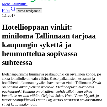
Mene Etusivulle
Haku
Avaa navigaatio
1.1.2017
Hotellioppaan vinkit:
miniloma Tallinnaan tarjoaa
kaupungin sykettä ja
hemmottelua sopivassa
suhteessa
Etelänaapurimme hurmaava pääkaupunki on oivallinen kohde, jos
aikaa lomailulle on vain vähän. Katso paikallisten testaamat ja
hotellihenkilökunnan hyväksi havaitsemat vinkit Tallinnaan.
Kevät
on parasta aikaa pienelle irtiotolle. Etelänaapurin hurmaava
pääkaupunki Tallinna on oivallinen kohde silloin, kun aikaa
lomailulle on vain vähän. Original Sokos Hotel Virun
Myynti- ja
markkinointipäällikkö Evelin Org kertoo parhaaksi havaitsemansa
vinkit kaupunkilomaan.