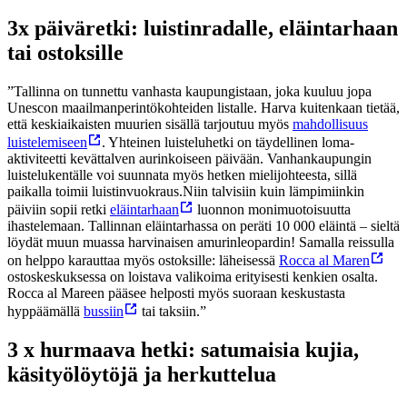
3x päiväretki: luistinradalle, eläintarhaan
tai ostoksille
”Tallinna on tunnettu vanhasta kaupungistaan, joka kuuluu jopa
Unescon maailmanperintökohteiden listalle. Harva kuitenkaan tietää,
että keskiaikaisten muurien sisällä tarjoutuu myös
mahdollisuus
luistelemiseen
. Yhteinen luisteluhetki on täydellinen loma-
aktiviteetti kevättalven aurinkoiseen päivään. Vanhankaupungin
luistelukentälle voi suunnata myös hetken mielijohteesta, sillä
paikalla toimii luistinvuokraus.
Niin talvisiin kuin lämpimiinkin
päiviin sopii retki
eläintarhaan
luonnon monimuotoisuutta
ihastelemaan. Tallinnan eläintarhassa on peräti 10 000 eläintä – sieltä
löydät muun muassa harvinaisen amurinleopardin! Samalla reissulla
on helppo karauttaa myös ostoksille: läheisessä
Rocca al Maren
ostoskeskuksessa on loistava valikoima erityisesti kenkien osalta.
Rocca al Mareen pääsee helposti myös suoraan keskustasta
hyppäämällä
bussiin
tai taksiin.”
3 x hurmaava hetki: satumaisia kujia,
käsityölöytöjä ja herkuttelua