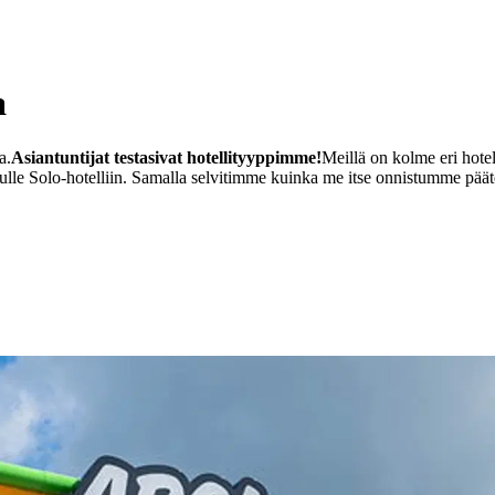
a
a.
Asiantuntijat testasivat hotellityyppimme!
Meillä on kolme eri hotel
ailulle Solo-hotelliin. Samalla selvitimme kuinka me itse onnistumme p