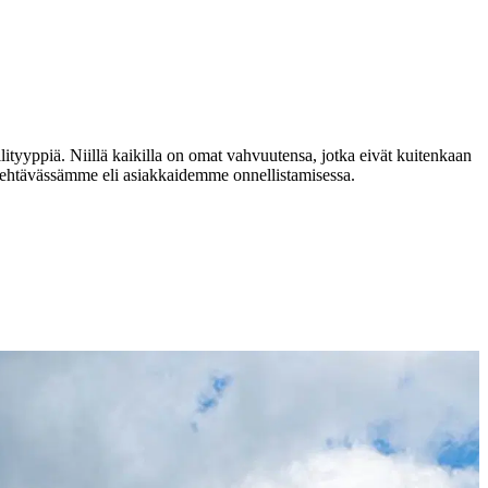
lityyppiä. Niillä kaikilla on omat vahvuutensa, jotka eivät kuitenkaan
äätehtävässämme eli asiakkaidemme onnellistamisessa.