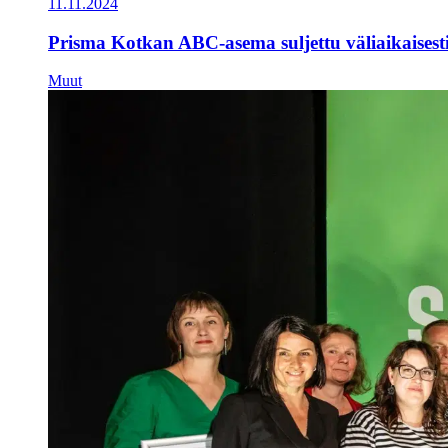
11.11.2024
Prisma Kotkan ABC-asema suljettu väliaikaisest
Muut