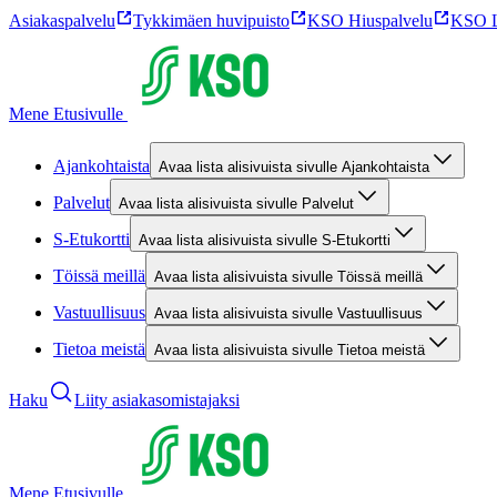
Asiakaspalvelu
Tykkimäen huvipuisto
KSO Hiuspalvelu
KSO L
Mene Etusivulle
Ajankohtaista
Avaa lista alisivuista sivulle Ajankohtaista
Palvelut
Avaa lista alisivuista sivulle Palvelut
S-Etukortti
Avaa lista alisivuista sivulle S-Etukortti
Töissä meillä
Avaa lista alisivuista sivulle Töissä meillä
Vastuullisuus
Avaa lista alisivuista sivulle Vastuullisuus
Tietoa meistä
Avaa lista alisivuista sivulle Tietoa meistä
Haku
Liity asiakasomistajaksi
Mene Etusivulle