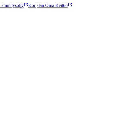
ämmitysöljy
Korjalan Oma Keittiö