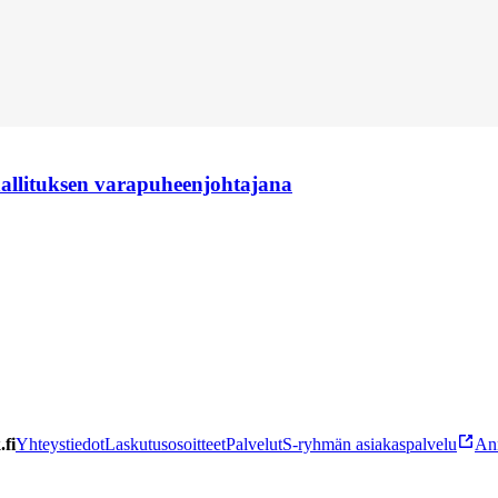
hallituksen varapuheenjohtajana
fi
Yhteystiedot
Laskutusosoitteet
Palvelut
S-ryhmän asiakaspalvelu
Ann