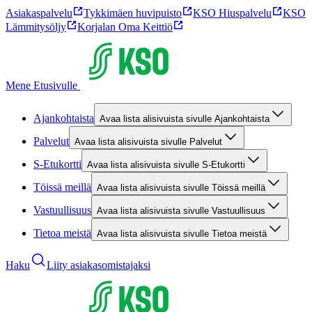
Asiakaspalvelu
Tykkimäen huvipuisto
KSO Hiuspalvelu
KSO
Lämmitysöljy
Korjalan Oma Keittiö
Mene Etusivulle
Ajankohtaista
Avaa lista alisivuista sivulle Ajankohtaista
Palvelut
Avaa lista alisivuista sivulle Palvelut
S-Etukortti
Avaa lista alisivuista sivulle S-Etukortti
Töissä meillä
Avaa lista alisivuista sivulle Töissä meillä
Vastuullisuus
Avaa lista alisivuista sivulle Vastuullisuus
Tietoa meistä
Avaa lista alisivuista sivulle Tietoa meistä
Haku
Liity asiakasomistajaksi