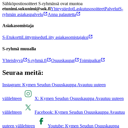
Sähköpostiosoitteet S-ryhmässä ovat muotoa
etunimi.sukunimi@sok.fi
Yhteystiedot
Laskutusosoitteet
Palvelut
S-
ryhmän asiakaspalvelu
Anna palautetta
Asiakasomistaja
S-Etukortti
Liittymisedut
Liity asiakasomistajaksi
S-ryhmä muualla
Yhteishyvä
S-ryhmä.fi
Osuuskaupat
Toimipaikat
Seuraa meitä:
Instagram: Kymen Seudun Osuuskauppa Avautuu uuteen
välilehteen
X: Kymen Seudun Osuuskauppa Avautuu uuteen
välilehteen
Facebook: Kymen Seudun Osuuskauppa Avautuu
uuteen välilehteen
Youtube: Kymen Seudun Osuuskauppa