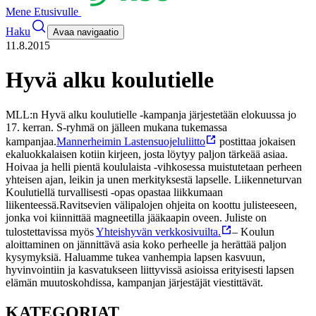
Mene Etusivulle
Haku
Avaa navigaatio
11.8.2015
Hyvä alku koulutielle
MLL:n Hyvä alku koulutielle -kampanja järjestetään elokuussa jo
17. kerran. S-ryhmä on jälleen mukana tukemassa
kampanjaa.
Mannerheimin Lastensuojeluliitto
postittaa jokaisen
ekaluokkalaisen kotiin kirjeen, josta löytyy paljon tärkeää asiaa.
Hoivaa ja helli pientä koululaista -vihkosessa muistutetaan perheen
yhteisen ajan, leikin ja unen merkityksestä lapselle. Liikenneturvan
Koulutiellä turvallisesti -opas opastaa liikkumaan
liikenteessä.
Ravitsevien välipalojen ohjeita on koottu julisteeseen,
jonka voi kiinnittää magneetilla jääkaapin oveen. Juliste on
tulostettavissa myös
Yhteishyvän verkkosivuilta.
– Koulun
aloittaminen on jännittävä asia koko perheelle ja herättää paljon
kysymyksiä. Haluamme tukea vanhempia lapsen kasvuun,
hyvinvointiin ja kasvatukseen liittyvissä asioissa erityisesti lapsen
elämän muutoskohdissa, kampanjan järjestäjät viestittävät.
KATEGORIAT