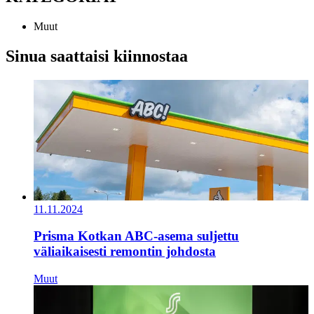
Muut
Sinua saattaisi kiinnostaa
11.11.2024
Prisma Kotkan ABC-asema suljettu
väliaikaisesti remontin johdosta
Muut