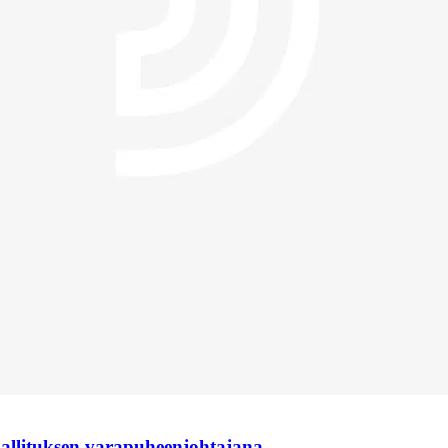
hallituksen varapuheenjohtajana