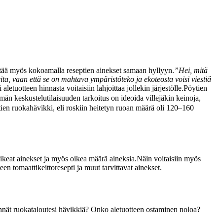
entää myös kokoamalla reseptien ainekset samaan hyllyyn.
”Hei, mitä
teita, vaan että se on mahtava ympäristöteko ja ekoteosta voisi viestiä
tuotteen hinnasta voitaisiin lahjoittaa jollekin järjestölle.
Pöytien
ämän keskustelutilaisuuden tarkoitus on ideoida villejäkin keinoja,
n ruokahävikki, eli roskiin heitetyn ruoan määrä oli 120–160
oikeat ainekset ja myös oikea määrä aineksia.
Näin voitaisiin myös
en tomaattikeittoresepti ja muut tarvittavat ainekset.
nnät ruokataloutesi hävikkiä? Onko aletuotteen ostaminen noloa?