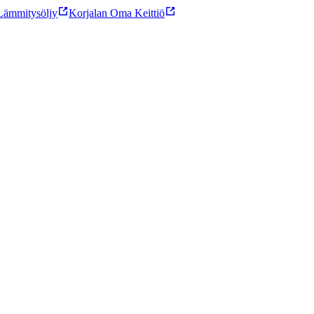
ämmitysöljy
Korjalan Oma Keittiö