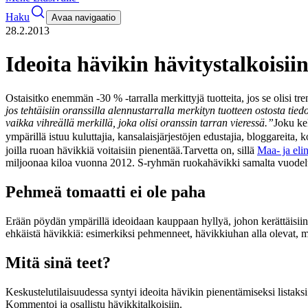
Haku
Avaa navigaatio
28.2.2013
Ideoita hävikin hävitystalkoisii
Ostaisitko enemmän -30 % -tarralla merkittyjä tuotteita, jos se olisi
jos tehtäisiin oranssilla alennustarralla merkityn tuotteen ostosta tied
vaikka vihreällä merkillä, joka olisi oranssin tarran vieressä.”
Joku kek
ympärillä istuu kuluttajia, kansalaisjärjestöjen edustajia, bloggareita
joilla ruoan hävikkiä voitaisiin pienentää.
Tarvetta on, sillä
Maa- ja eli
miljoonaa kiloa vuonna 2012. S-ryhmän ruokahävikki samalta vuodelta
Pehmeä tomaatti ei ole paha
Erään pöydän ympärillä ideoidaan kauppaan hyllyä, johon kerättäisiin t
ehkäistä hävikkiä: esimerkiksi pehmenneet, hävikkiuhan alla olevat, mutt
Mitä sinä teet?
Keskustelutilaisuudessa syntyi ideoita hävikin pienentämiseksi listaksi
Kommentoi ja osallistu hävikkitalkoisiin.