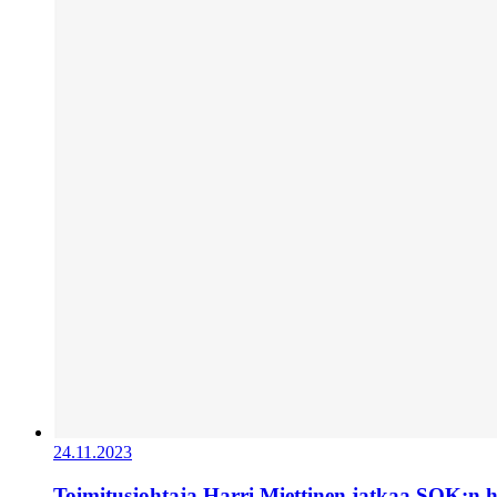
24.11.2023
Toimitusjohtaja Harri Miettinen jatkaa SOK:n 