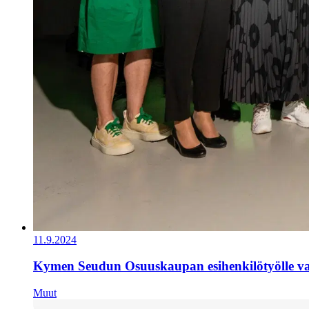
11.9.2024
Kymen Seudun Osuuskaupan esihenkilötyölle val
Muut