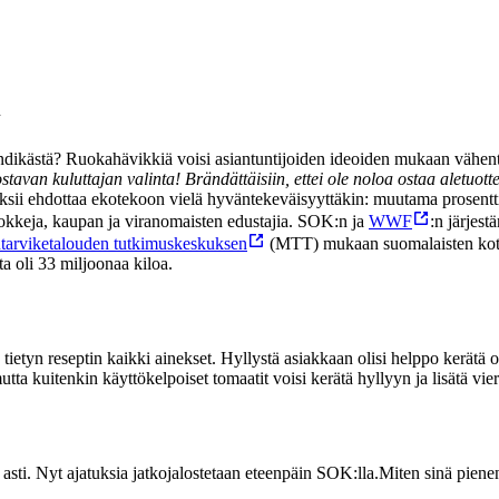
n
 trendikästä? Ruokahävikkiä voisi asiantuntijoiden ideoiden mukaan väh
ostavan kuluttajan valinta! Brändättäisiin, ettei ole noloa ostaa aletuot
sii ehdottaa ekotekoon vielä hyväntekeväisyyttäkin: muutama prosentti ale
, kokkeja, kaupan ja viranomaisten edustajia. SOK:n ja
WWF
:n järjest
ntarviketalouden tutkimuskeskuksen
(MTT) mukaan suomalaisten kotie
 oli 33 miljoonaa kiloa.
ietyn reseptin kaikki ainekset. Hyllystä asiakkaan olisi helppo kerätä 
a kuitenkin käyttökelpoiset tomaatit voisi kerätä hyllyyn ja lisätä viere
 asti. Nyt ajatuksia jatkojalostetaan eteenpäin SOK:lla.
Miten sinä piene