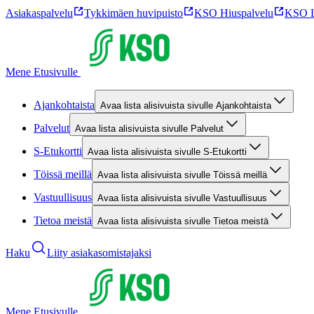
Asiakaspalvelu
Tykkimäen huvipuisto
KSO Hiuspalvelu
KSO L
Mene Etusivulle
Ajankohtaista
Avaa lista alisivuista sivulle Ajankohtaista
Palvelut
Avaa lista alisivuista sivulle Palvelut
S-Etukortti
Avaa lista alisivuista sivulle S-Etukortti
Töissä meillä
Avaa lista alisivuista sivulle Töissä meillä
Vastuullisuus
Avaa lista alisivuista sivulle Vastuullisuus
Tietoa meistä
Avaa lista alisivuista sivulle Tietoa meistä
Haku
Liity asiakasomistajaksi
Mene Etusivulle