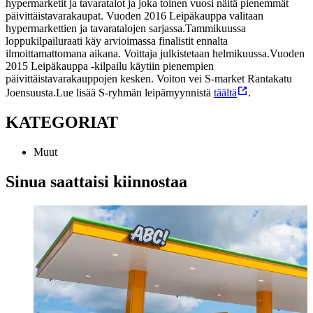
hypermarketit ja tavaratalot ja joka toinen vuosi näitä pienemmät
päivittäistavarakaupat. Vuoden 2016 Leipäkauppa valitaan
hypermarkettien ja tavaratalojen sarjassa.
Tammikuussa
loppukilpailuraati käy arvioimassa finalistit ennalta
ilmoittamattomana aikana. Voittaja julkistetaan helmikuussa.
Vuoden
2015 Leipäkauppa -kilpailu käytiin pienempien
päivittäistavarakauppojen kesken. Voiton vei S-market Rantakatu
Joensuusta.
Lue lisää S-ryhmän leipämyynnistä
täältä
.
KATEGORIAT
Muut
Sinua saattaisi kiinnostaa