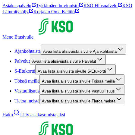
Asiakaspalvelu
Tykkimäen huvipuisto
KSO Hiuspalvelu
KSO
Lämmitysöljy
Korjalan Oma Keittiö
Mene Etusivulle
Ajankohtaista
Avaa lista alisivuista sivulle Ajankohtaista
Palvelut
Avaa lista alisivuista sivulle Palvelut
S-Etukortti
Avaa lista alisivuista sivulle S-Etukortti
Töissä meillä
Avaa lista alisivuista sivulle Töissä meillä
Vastuullisuus
Avaa lista alisivuista sivulle Vastuullisuus
Tietoa meistä
Avaa lista alisivuista sivulle Tietoa meistä
Haku
Liity asiakasomistajaksi