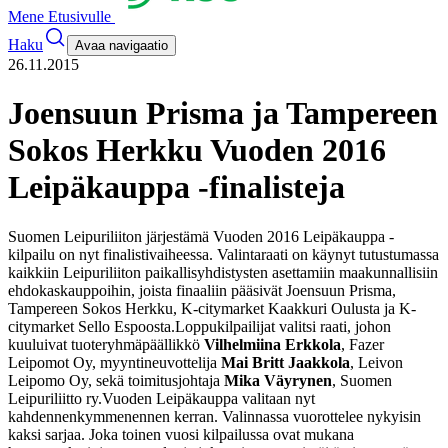
Mene Etusivulle
Haku
Avaa navigaatio
26.11.2015
Joensuun Prisma ja Tampereen
Sokos Herkku Vuoden 2016
Leipäkauppa -finalisteja
Suomen Leipuriliiton järjestämä Vuoden 2016 Leipäkauppa -
kilpailu on nyt finalistivaiheessa. Valintaraati on käynyt tutustumassa
kaikkiin Leipuriliiton paikallisyhdistysten asettamiin maakunnallisiin
ehdokaskauppoihin, joista finaaliin pääsivät Joensuun Prisma,
Tampereen Sokos Herkku, K-citymarket Kaakkuri Oulusta ja K-
citymarket Sello Espoosta.
Loppukilpailijat valitsi raati, johon
kuuluivat tuoteryhmäpäällikkö
Vilhelmiina Erkkola
, Fazer
Leipomot Oy, myyntineuvottelija
Mai Britt Jaakkola
, Leivon
Leipomo Oy, sekä toimitusjohtaja
Mika Väyrynen
, Suomen
Leipuriliitto ry.
Vuoden Leipäkauppa valitaan nyt
kahdennenkymmenennen kerran. Valinnassa vuorottelee nykyisin
kaksi sarjaa. Joka toinen vuosi kilpailussa ovat mukana