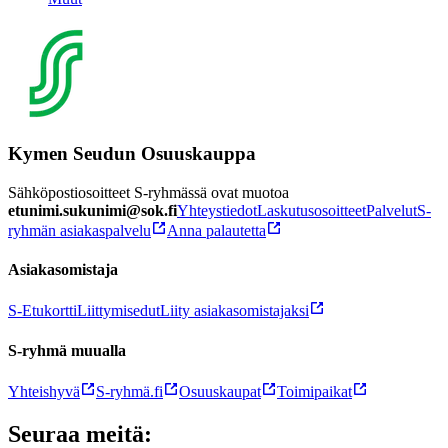
Kymen Seudun Osuuskauppa
Sähköpostiosoitteet S-ryhmässä ovat muotoa
etunimi.sukunimi@sok.fi
Yhteystiedot
Laskutusosoitteet
Palvelut
S-
ryhmän asiakaspalvelu
Anna palautetta
Asiakasomistaja
S-Etukortti
Liittymisedut
Liity asiakasomistajaksi
S-ryhmä muualla
Yhteishyvä
S-ryhmä.fi
Osuuskaupat
Toimipaikat
Seuraa meitä: