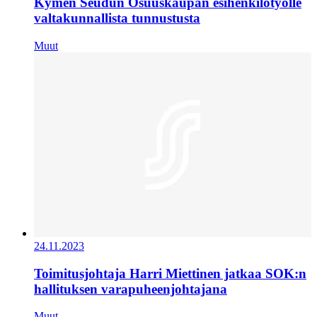
Kymen Seudun Osuuskaupan esihenkilötyölle
valtakunnallista tunnustusta
Muut
24.11.2023
Toimitusjohtaja Harri Miettinen jatkaa SOK:n
hallituksen varapuheenjohtajana
Muut