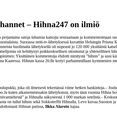
tuhannet – Hihna247 on ilmiö
a perjantaina satoja tuhansia katsojia seuraamaan ja kommentoimaan suo
 suomalaista. Suorassa netti-tv-lähetyksessä kuvattiin Helsingin Prisma
unneista huolimatta lähetyksellä oli nopeasti jo 120 000 yksittäistä kats
tselijoista on kehittynyt poikkeuksellisen sitoutunut ja yhteisöllinen 
pinimen: Yksittäinen kommentoija ehdotti nimitystä ”hihnis” ja uusi käs
sma Kaaressa. Hihnan kassa 26:lle kertyi parhaimmillaan kymmenien me
oulupukki, joka oli ilmeisesti tekemässä viime hetken hankintoja.
– Joul
oo.
Ja kuten aikaisemmissakin lähetyksissä, myös tänä vuonna Hihna houk
iivamiehestä” ja Hihnalla näkyneestä 1 000 markan setelistä.
– Keskust
ta on tullut hihnis sekä Sokkotreffit Hihnalla, Levo kuvaa.
Suosion ja 
hdottomasti Hihnan parissa,
Ilkka Alarotu
lupaa.