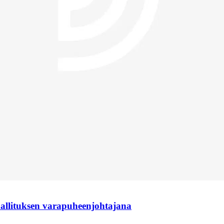
hallituksen varapuheenjohtajana