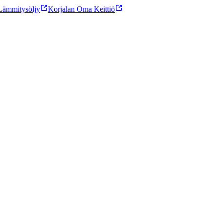
ämmitysöljy
Korjalan Oma Keittiö