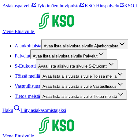
Asiakaspalvelu
Tykkimäen huvipuisto
KSO Hiuspalvelu
KSO L
Mene Etusivulle
Ajankohtaista
Avaa lista alisivuista sivulle Ajankohtaista
Palvelut
Avaa lista alisivuista sivulle Palvelut
S-Etukortti
Avaa lista alisivuista sivulle S-Etukortti
Töissä meillä
Avaa lista alisivuista sivulle Töissä meillä
Vastuullisuus
Avaa lista alisivuista sivulle Vastuullisuus
Tietoa meistä
Avaa lista alisivuista sivulle Tietoa meistä
Haku
Liity asiakasomistajaksi
Mene Etusivulle