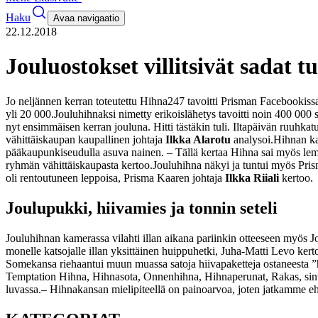
Haku
Avaa navigaatio
22.12.2018
Jouluostokset villitsivät sadat 
Jo neljännen kerran toteutettu Hihna247 tavoitti Prisman Facebookiss
yli 20 000.
Jouluhihnaksi nimetty erikoislähetys tavoitti noin 400 000
nyt ensimmäisen kerran jouluna. Hitti tästäkin tuli. Iltapäivän ruuhkat
vähittäiskaupan kaupallinen johtaja
Ilkka Alarotu
analysoi.
Hihnan ka
pääkaupunkiseudulla asuva nainen.
– Tällä kertaa Hihna sai myös lem
ryhmän vähittäiskaupasta kertoo.
Jouluhihna näkyi ja tuntui myös Pri
oli rentoutuneen leppoisa, Prisma Kaaren johtaja
Ilkka Riiali
kertoo.
Joulupukki, hiivamies ja tonnin seteli
Jouluhihnan kamerassa vilahti illan aikana pariinkin otteeseen myös J
monelle katsojalle illan yksittäinen huippuhetki, Juha-Matti Levo kert
Somekansa riehaantui muun muassa satoja hiivapaketteja ostaneesta ”h
Temptation Hihna, Hihnasota, Onnenhihna, Hihnaperunat, Rakas, sinus
luvassa.
– Hihnakansan mielipiteellä on painoarvoa, joten jatkamme e