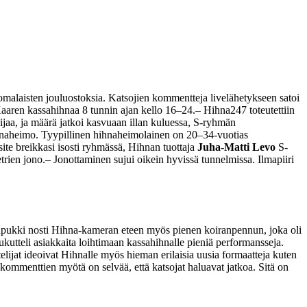
malaisten jouluostoksia. Katsojien kommentteja livelähetykseen satoi
 Kaaren kassahihnaa 8 tunnin ajan kello 16–24.
– Hihna247 toteutettiin
elijaa, ja määrä jatkoi kasvuaan illan kuluessa, S-ryhmän
hihnaheimo. Tyypillinen hihnaheimolainen on 20–34-vuotias
ite breikkasi isosti ryhmässä, Hihnan tuottaja
Juha-Matti Levo
S-
trien jono.
– Jonottaminen sujui oikein hyvissä tunnelmissa. Ilmapiiri
upukki nosti Hihna-kameran eteen myös pienen koiranpennun, joka oli
utteli asiakkaita loihtimaan kassahihnalle pieniä performansseja.
elijat ideoivat Hihnalle myös hieman erilaisia uusia formaatteja kuten
kommenttien myötä on selvää, että katsojat haluavat jatkoa. Sitä on