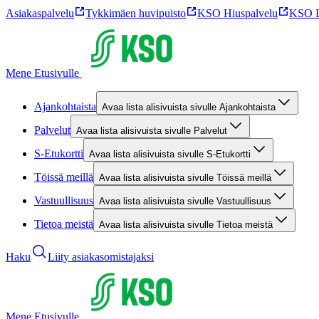
Asiakaspalvelu
Tykkimäen huvipuisto
KSO Hiuspalvelu
KSO L
Mene Etusivulle
Ajankohtaista
Avaa lista alisivuista sivulle Ajankohtaista
Palvelut
Avaa lista alisivuista sivulle Palvelut
S-Etukortti
Avaa lista alisivuista sivulle S-Etukortti
Töissä meillä
Avaa lista alisivuista sivulle Töissä meillä
Vastuullisuus
Avaa lista alisivuista sivulle Vastuullisuus
Tietoa meistä
Avaa lista alisivuista sivulle Tietoa meistä
Haku
Liity asiakasomistajaksi
Mene Etusivulle