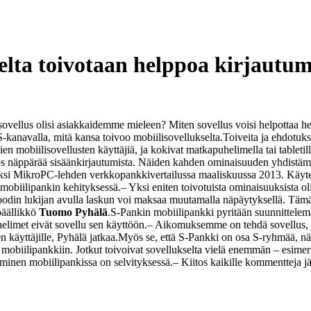
ta toivotaan helppoa kirjautumis
 sovellus olisi asiakkaidemme mieleen? Miten sovellus voisi helpottaa 
-kanavalla, mitä kansa toivoo mobiilisovellukselta.
Toiveita ja ehdotuks
mobiilisovellusten käyttäjiä, ja kokivat matkapuhelimella tai tabletilla
myös näppärää sisäänkirjautumista. Näiden kahden ominaisuuden yhdistäm
ksi MikroPC-lehden verkkopankkivertailussa maaliskuussa 2013. Käytet
obiilipankin kehityksessä.
– Yksi eniten toivotuista ominaisuuksista ol
ivakoodin lukijan avulla laskun voi maksaa muutamalla näpäytyksellä. T
päällikkö
Tuomo Pyhälä
.
S-Pankin mobiilipankki pyritään suunnittelem
elimet eivät sovellu sen käyttöön.
– Aikomuksemme on tehdä sovellus, jota
käyttäjille, Pyhälä jatkaa.
Myös se, että S-Pankki on osa S-ryhmää, näk
s mobiilipankkiin. Jotkut toivoivat sovellukselta vielä enemmän – esim
inen mobiilipankissa on selvityksessä.
– Kiitos kaikille kommentteja j