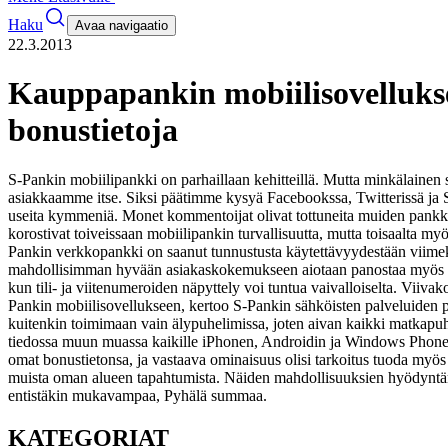
Haku
Avaa navigaatio
22.3.2013
Kauppapankin mobiilisovelluksel
bonustietoja
S-Pankin mobiilipankki on parhaillaan kehitteillä. Mutta minkälainen
asiakkaamme itse. Siksi päätimme kysyä Facebookssa, Twitterissä ja S
useita kymmeniä. Monet kommentoijat olivat tottuneita muiden pankkien 
korostivat toiveissaan mobiilipankin turvallisuutta, mutta toisaalta 
Pankin verkkopankki on saanut tunnustusta käytettävyydestään viime
mahdollisimman hyvään asiakaskokemukseen aiotaan panostaa myös m
kun tili- ja viitenumeroiden näpyttely voi tuntua vaivalloiselta. Vi
Pankin mobiilisovellukseen, kertoo S-Pankin sähköisten palveluiden 
kuitenkin toimimaan vain älypuhelimissa, joten aivan kaikki matkapuh
tiedossa muun muassa kaikille iPhonen, Androidin ja Windows Phonen 
omat bonustietonsa, ja vastaava ominaisuus olisi tarkoitus tuoda myö
muista oman alueen tapahtumista. Näiden mahdollisuuksien hyödyntäm
entistäkin mukavampaa, Pyhälä summaa.
KATEGORIAT