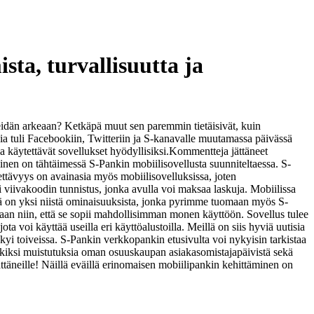
ta, turvallisuutta ja
heidän arkeaan? Ketkäpä muut sen paremmin tietäisivät, kuin
ia tuli Facebookiin, Twitteriin ja S-kanavalle muutamassa päivässä
 käytettävät sovellukset hyödyllisiksi.
Kommentteja jättäneet
inen on tähtäimessä S-Pankin mobiilisovellusta suunniteltaessa. S-
tävyys on avainasia myös mobiilisovelluksissa, joten
i viivakoodin tunnistus, jonka avulla voi maksaa laskuja. Mobiilissa
ämä on yksi niistä ominaisuuksista, jonka pyrimme tuomaan myös S-
aan niin, että se sopii mahdollisimman monen käyttöön. Sovellus tulee
 voi käyttää useilla eri käyttöalustoilla. Meillä on siis hyviä uutisia
yi toiveissa. S-Pankin verkkopankin etusivulta voi nykyisin tarkistaa
erkiksi muistutuksia oman osuuskaupan asiakasomistajapäivistä sekä
ättäneille! Näillä eväillä erinomaisen mobiilipankin kehittäminen on