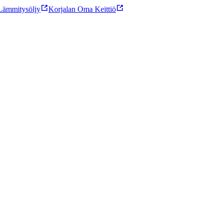
ämmitysöljy
Korjalan Oma Keittiö