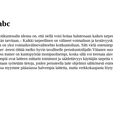
abc
tikuntosalin ideana on, että siellä voisi hoitaa halutessaan kaiken tarp
än tarvitaan.
– Kaikki tarpeellinen on välineet voimailuun ja kestävyy
on yksi voimailuvälinevaihtoehto kotikuntoiluun. Silti vielä ostetuimpi
er -treeni riittää melko hyvin tavalliselle peruskuntoilijalle.
Viitanen suos
ss trainer on kuntopyörää monipuolisempi, koska sillä voi treenata alava
keimpiä ovat laitteen mittarin toiminnot ja säädettävyys käyttäjän tarpeit
lmaan syötetään tietoja, joiden perusteella laite ohjelmoi sähköisesti esim
issa myymme pääasiassa halvempia laitteita, mutta verkkokaupasta löytyy