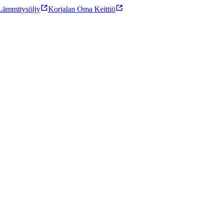
ämmitysöljy
Korjalan Oma Keittiö