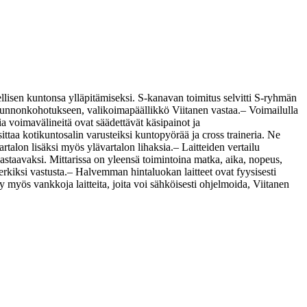
eellisen kuntonsa ylläpitämiseksi. S-kanavan toimitus selvitti S-ryhmän
skunnonkohotukseen, valikoimapäällikkö Viitanen vastaa.
– Voimailulla
a voimavälineitä ovat säädettävät käsipainot ja
ittaa kotikuntosalin varusteiksi kuntopyörää ja cross traineria. Ne
rtalon lisäksi myös ylävartalon lihaksia.
– Laitteiden vertailu
a vastaavaksi. Mittarissa on yleensä toimintoina matka, aika, nopeus,
erkiksi vastusta.
– Halvemman hintaluokan laitteet ovat fyysisesti
 myös vankkoja laitteita, joita voi sähköisesti ohjelmoida, Viitanen