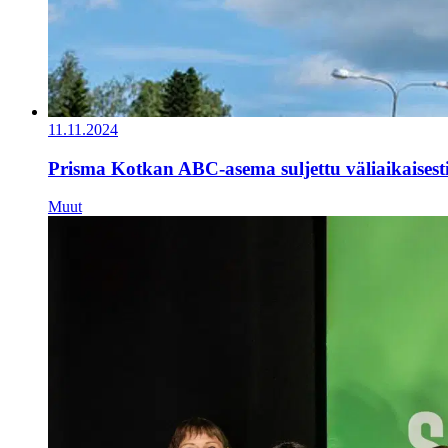
11.11.2024
Prisma Kotkan ABC-asema suljettu väliaikaisest
Muut