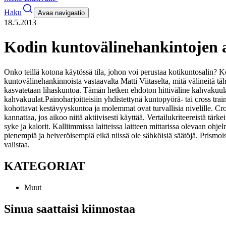
Haku
Avaa navigaatio
18.5.2013
Kodin kuntovälinehankintojen 
Onko teillä kotona käytössä tila, johon voi perustaa kotikuntosalin? Ko
kuntovälinehankinnoista vastaavalta Matti Viitaselta, mitä välineitä täh
kasvatetaan lihaskuntoa. Tämän hetken ehdoton hittiväline kahvakuula 
kahvakuulat.
Painoharjoitteisiin yhdistettynä kuntopyörä- tai cross train
kohottavat kestävyyskuntoa ja molemmat ovat turvallisia nivelille. Cro
kannattaa, jos aikoo niitä aktiivisesti käyttää. Vertailukriteereistä tär
syke ja kalorit. Kalliimmissa laitteissa laitteen mittarissa olevaan ohje
pienempiä ja heiveröisempiä eikä niissä ole sähköisiä säätöjä. Prismo
valistaa.
KATEGORIAT
Muut
Sinua saattaisi kiinnostaa