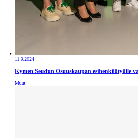
11.9.2024
Kymen Seudun Osuuskaupan esihenkilötyölle val
Muut