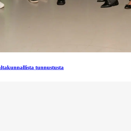
takunnallista tunnustusta