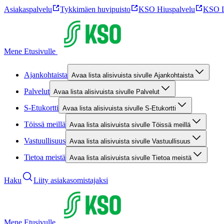
Asiakaspalvelu
Tykkimäen huvipuisto
KSO Hiuspalvelu
KSO L
Mene Etusivulle
Ajankohtaista
Avaa lista alisivuista sivulle Ajankohtaista
Palvelut
Avaa lista alisivuista sivulle Palvelut
S-Etukortti
Avaa lista alisivuista sivulle S-Etukortti
Töissä meillä
Avaa lista alisivuista sivulle Töissä meillä
Vastuullisuus
Avaa lista alisivuista sivulle Vastuullisuus
Tietoa meistä
Avaa lista alisivuista sivulle Tietoa meistä
Haku
Liity asiakasomistajaksi
Mene Etusivulle