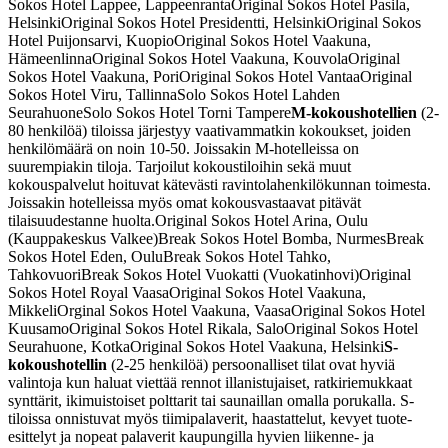
Sokos Hotel Lappee, Lappeenranta
Original Sokos Hotel Pasila,
Helsinki
Original Sokos Hotel Presidentti, Helsinki
Original Sokos
Hotel Puijonsarvi, Kuopio
Original Sokos Hotel Vaakuna,
Hämeenlinna
Original Sokos Hotel Vaakuna, Kouvola
Original
Sokos Hotel Vaakuna, Pori
Original Sokos Hotel Vantaa
Original
Sokos Hotel Viru, Tallinna
Solo Sokos Hotel Lahden
Seurahuone
Solo Sokos Hotel Torni Tampere
M-kokoushotellien
(2-
80 henkilöä) tiloissa järjestyy vaativammatkin kokoukset, joiden
henkilömäärä on noin 10-50. Joissakin M-hotelleissa on
suurempiakin tiloja. Tarjoilut kokoustiloihin sekä muut
kokouspalvelut hoituvat kätevästi ravintolahenkilökunnan toimesta.
Joissakin hotelleissa myös omat kokousvastaavat pitävät
tilaisuudestanne huolta.
Original Sokos Hotel Arina, Oulu
(Kauppakeskus Valkee)
Break Sokos Hotel Bomba, Nurmes
Break
Sokos Hotel Eden, Oulu
Break Sokos Hotel Tahko,
Tahkovuori
Break Sokos Hotel Vuokatti (Vuokatinhovi)
Original
Sokos Hotel Royal Vaasa
Original Sokos Hotel Vaakuna,
Mikkeli
Orginal Sokos Hotel Vaakuna, Vaasa
Original Sokos Hotel
Kuusamo
Original Sokos Hotel Rikala, Salo
Original Sokos Hotel
Seurahuone, Kotka
Original Sokos Hotel Vaakuna, Helsinki
S-
kokoushotellin
(2-25 henkilöä) persoonalliset tilat ovat hyviä
valintoja kun haluat viettää rennot illanistujaiset, ratkiriemukkaat
synttärit, ikimuistoiset polttarit tai saunaillan omalla porukalla. S-
tiloissa onnistuvat myös tiimipalaverit, haastattelut, kevyet tuote-
esittelyt ja nopeat palaverit kaupungilla hyvien liikenne- ja