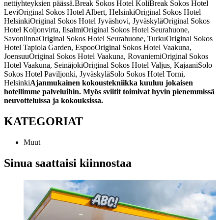
nettiyhteyksien päässä.
Break Sokos Hotel Koli
Break Sokos Hotel
Levi
Original Sokos Hotel Albert, Helsinki
Original Sokos Hotel
Helsinki
Original Sokos Hotel Jyväshovi, Jyväskylä
Original Sokos
Hotel Koljonvirta, Iisalmi
Original Sokos Hotel Seurahuone,
Savonlinna
Original Sokos Hotel Seurahuone, Turku
Original Sokos
Hotel Tapiola Garden, Espoo
Original Sokos Hotel Vaakuna,
Joensuu
Original Sokos Hotel Vaakuna, Rovaniemi
Original Sokos
Hotel Vaakuna, Seinäjoki
Original Sokos Hotel Valjus, Kajaani
Solo
Sokos Hotel Paviljonki, Jyväskylä
Solo Sokos Hotel Torni,
Helsinki
Ajanmukainen kokoustekniikka kuuluu jokaisen
hotellimme palveluihin.
Myös sviitit toimivat hyvin pienemmissä
neuvotteluissa ja kokouksissa.
KATEGORIAT
Muut
Sinua saattaisi kiinnostaa