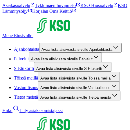
Asiakaspalvelu
Tykkimäen huvipuisto
KSO Hiuspalvelu
KSO
Lämmitysöljy
Korjalan Oma Keittiö
Mene Etusivulle
Ajankohtaista
Avaa lista alisivuista sivulle Ajankohtaista
Palvelut
Avaa lista alisivuista sivulle Palvelut
S-Etukortti
Avaa lista alisivuista sivulle S-Etukortti
Töissä meillä
Avaa lista alisivuista sivulle Töissä meillä
Vastuullisuus
Avaa lista alisivuista sivulle Vastuullisuus
Tietoa meistä
Avaa lista alisivuista sivulle Tietoa meistä
Haku
Liity asiakasomistajaksi