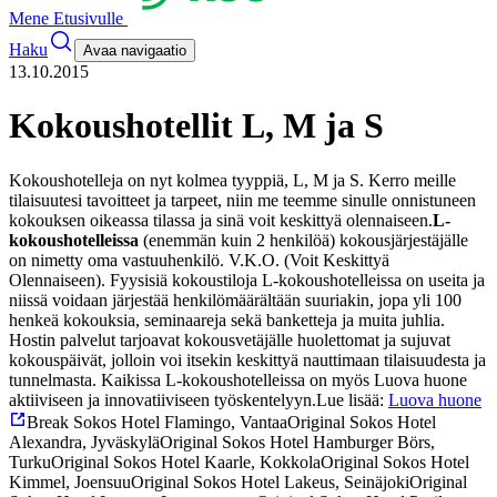
Mene Etusivulle
Haku
Avaa navigaatio
13.10.2015
Kokoushotellit L, M ja S
Kokoushotelleja on nyt kolmea tyyppiä, L, M ja S. Kerro meille
tilaisuutesi tavoitteet ja tarpeet, niin me teemme sinulle onnistuneen
kokouksen oikeassa tilassa ja sinä voit keskittyä olennaiseen.
L-
kokoushotelleissa
(enemmän kuin 2 henkilöä) kokousjärjestäjälle
on nimetty oma vastuuhenkilö. V.K.O. (Voit Keskittyä
Olennaiseen). Fyysisiä kokoustiloja L-kokoushotelleissa on useita ja
niissä voidaan järjestää henkilömäärältään suuriakin, jopa yli 100
henkeä kokouksia, seminaareja sekä banketteja ja muita juhlia.
Hostin palvelut tarjoavat kokousvetäjälle huolettomat ja sujuvat
kokouspäivät, jolloin voi itsekin keskittyä nauttimaan tilaisuudesta ja
tunnelmasta. Kaikissa L-kokoushotelleissa on myös Luova huone
aktiiviseen ja innovatiiviseen työskentelyyn.
Lue lisää:
Luova huone
Break Sokos Hotel Flamingo, Vantaa
Original Sokos Hotel
Alexandra, Jyväskylä
Original Sokos Hotel Hamburger Börs,
Turku
Original Sokos Hotel Kaarle, Kokkola
Original Sokos Hotel
Kimmel, Joensuu
Original Sokos Hotel Lakeus, Seinäjoki
Original