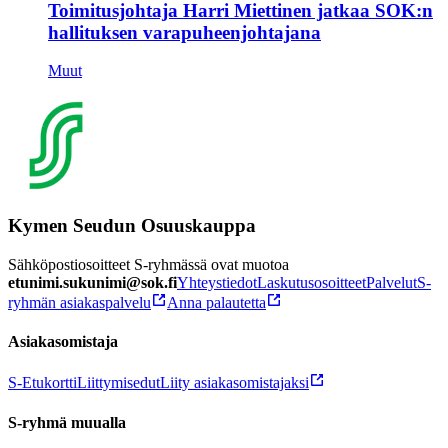
Toimitusjohtaja Harri Miettinen jatkaa SOK:n
hallituksen varapuheenjohtajana
Muut
Kymen Seudun Osuuskauppa
Sähköpostiosoitteet S-ryhmässä ovat muotoa
etunimi.sukunimi@sok.fi
Yhteystiedot
Laskutusosoitteet
Palvelut
S-
ryhmän asiakaspalvelu
Anna palautetta
Asiakasomistaja
S-Etukortti
Liittymisedut
Liity asiakasomistajaksi
S-ryhmä muualla