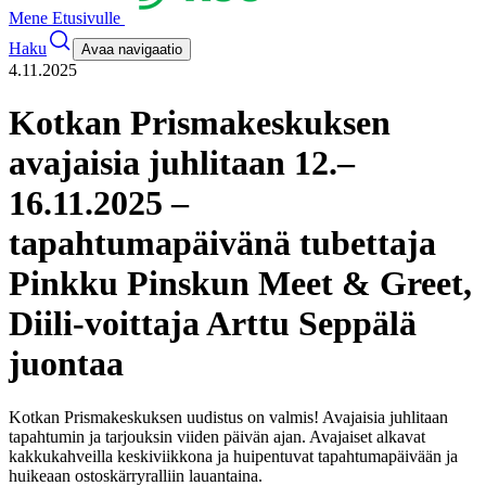
Mene Etusivulle
Haku
Avaa navigaatio
4.11.2025
Kotkan Prismakeskuksen
avajaisia juhlitaan 12.–
16.11.2025 –
tapahtumapäivänä tubettaja
Pinkku Pinskun Meet & Greet,
Diili-voittaja Arttu Seppälä
juontaa
Kotkan Prismakeskuksen uudistus on valmis! Avajaisia juhlitaan
tapahtumin ja tarjouksin viiden päivän ajan. Avajaiset alkavat
kakkukahveilla keskiviikkona ja huipentuvat tapahtumapäivään ja
huikeaan ostoskärryralliin lauantaina.