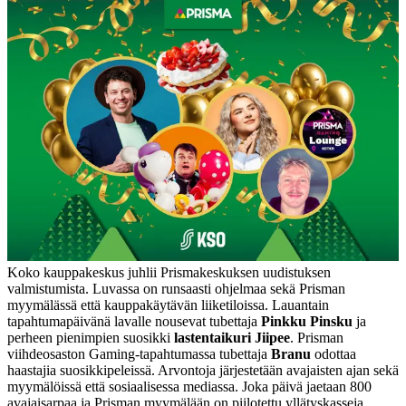
Koko kauppakeskus juhlii Prismakeskuksen uudistuksen
valmistumista. Luvassa on runsaasti ohjelmaa sekä Prisman
myymälässä että kauppakäytävän liiketiloissa. Lauantain
tapahtumapäivänä lavalle nousevat tubettaja
Pinkku Pinsku
ja
perheen pienimpien suosikki
lastentaikuri Jiipee
. Prisman
viihdeosaston Gaming-tapahtumassa tubettaja
Branu
odottaa
haastajia suosikkipeleissä. Arvontoja järjestetään avajaisten ajan sekä
myymälöissä että sosiaalisessa mediassa. Joka päivä jaetaan 800
avajaisarpaa ja Prisman myymälään on piilotettu yllätyskasseja.