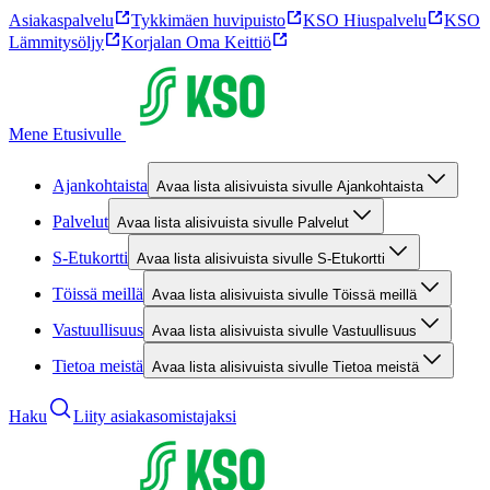
Asiakaspalvelu
Tykkimäen huvipuisto
KSO Hiuspalvelu
KSO
Lämmitysöljy
Korjalan Oma Keittiö
Mene Etusivulle
Ajankohtaista
Avaa lista alisivuista sivulle Ajankohtaista
Palvelut
Avaa lista alisivuista sivulle Palvelut
S-Etukortti
Avaa lista alisivuista sivulle S-Etukortti
Töissä meillä
Avaa lista alisivuista sivulle Töissä meillä
Vastuullisuus
Avaa lista alisivuista sivulle Vastuullisuus
Tietoa meistä
Avaa lista alisivuista sivulle Tietoa meistä
Haku
Liity asiakasomistajaksi