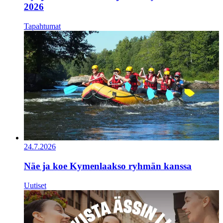
2026
Tapahtumat
24.7.2026
Näe ja koe Kymenlaakso ryhmän kanssa
Uutiset