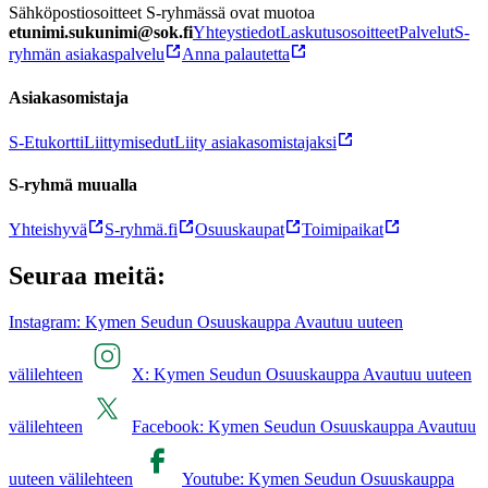
Sähköpostiosoitteet S-ryhmässä ovat muotoa
etunimi.sukunimi@sok.fi
Yhteystiedot
Laskutusosoitteet
Palvelut
S-
ryhmän asiakaspalvelu
Anna palautetta
Asiakasomistaja
S-Etukortti
Liittymisedut
Liity asiakasomistajaksi
S-ryhmä muualla
Yhteishyvä
S-ryhmä.fi
Osuuskaupat
Toimipaikat
Seuraa meitä:
Instagram: Kymen Seudun Osuuskauppa Avautuu uuteen
välilehteen
X: Kymen Seudun Osuuskauppa Avautuu uuteen
välilehteen
Facebook: Kymen Seudun Osuuskauppa Avautuu
uuteen välilehteen
Youtube: Kymen Seudun Osuuskauppa