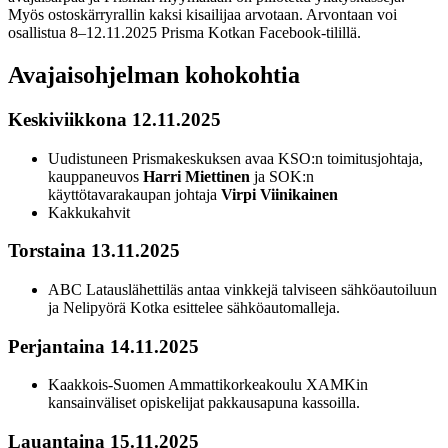
Myös ostoskärryrallin kaksi kisailijaa arvotaan. Arvontaan voi
osallistua 8–12.11.2025 Prisma Kotkan Facebook-tilillä.
Avajaisohjelman kohokohtia
Keskiviikkona 12.11.2025
Uudistuneen Prismakeskuksen avaa KSO:n toimitusjohtaja,
kauppaneuvos
Harri Miettinen
ja SOK:n
käyttötavarakaupan johtaja
Virpi Viinikainen
Kakkukahvit
Torstaina 13.11.2025
ABC Latauslähettiläs antaa vinkkejä talviseen sähköautoiluun
ja Nelipyörä Kotka esittelee sähköautomalleja.
Perjantaina 14.11.2025
Kaakkois-Suomen Ammattikorkeakoulu XAMKin
kansainväliset opiskelijat pakkausapuna kassoilla.
Lauantaina 15.11.2025