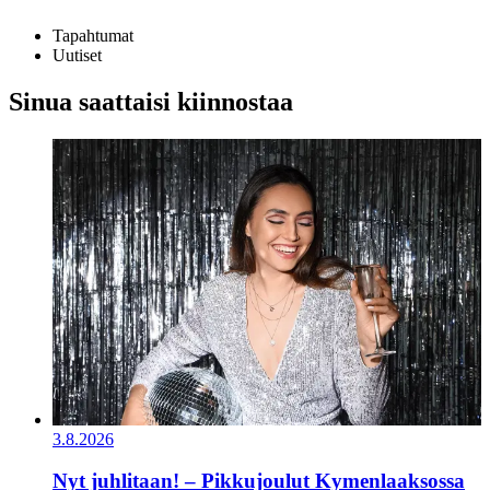
Tapahtumat
Uutiset
Sinua saattaisi kiinnostaa
3.8.2026
Nyt juhlitaan! – Pikkujoulut Kymenlaaksossa