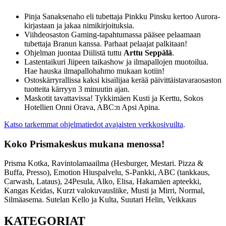
Pinja Sanaksenaho eli tubettaja Pinkku Pinsku kertoo Aurora-
kirjastaan ja jakaa nimikirjoituksia.
Viihdeosaston Gaming-tapahtumassa pääsee pelaamaan
tubettaja Branun kanssa. Parhaat pelaajat palkitaan!
Ohjelman juontaa Diilistä tuttu
Arttu Seppälä
.
Lastentaikuri Jiipeen taikashow ja ilmapallojen muotoilua.
Hae hauska ilmapallohahmo mukaan kotiin!
Ostoskärryrallissa kaksi kisailijaa kerää päivittäistavaraosaston
tuotteita kärryyn 3 minuutin ajan.
Maskotit tavattavissa! Tykkimäen Kusti ja Kerttu, Sokos
Hotellien Onni Orava, ABC:n Apsi Apina.
Katso tarkemmat ohjelmatiedot avajaisten verkkosivuilta
.
Koko Prismakeskus mukana menossa!
Prisma Kotka, Ravintolamaailma (Hesburger, Mestari. Pizza &
Buffa, Presso), Emotion Hiuspalvelu, S-Pankki, ABC (tankkaus,
Carwash, Lataus), 24Pesula, Alko, Elisa, Hakamäen apteekki,
Kangas Keidas, Kurzt valokuvausliike, Musti ja Mirri, Normal,
Silmäasema. Sutelan Kello ja Kulta, Suutari Helin, Veikkaus
KATEGORIAT