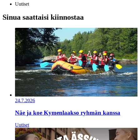
Uutiset
Sinua saattaisi kiinnostaa
24.7.2026
Näe ja koe Kymenlaakso ryhmän kanssa
Uutiset