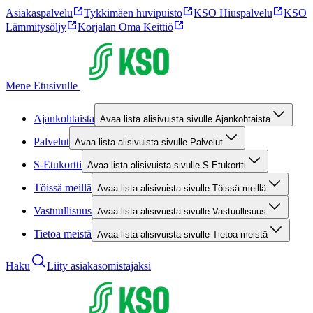
Asiakaspalvelu
Tykkimäen huvipuisto
KSO Hiuspalvelu
KSO
Lämmitysöljy
Korjalan Oma Keittiö
Mene Etusivulle
Ajankohtaista
Avaa lista alisivuista sivulle Ajankohtaista
Palvelut
Avaa lista alisivuista sivulle Palvelut
S-Etukortti
Avaa lista alisivuista sivulle S-Etukortti
Töissä meillä
Avaa lista alisivuista sivulle Töissä meillä
Vastuullisuus
Avaa lista alisivuista sivulle Vastuullisuus
Tietoa meistä
Avaa lista alisivuista sivulle Tietoa meistä
Haku
Liity asiakasomistajaksi