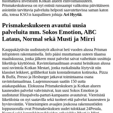
huomattava investointi Kotkan alueen elinvoimaisuuteen.
Prismakeskuksessa on nyt entistä runsaampi valikoima päivittäiseen
asiointiin tarvittavia palveluita helposti saavutettavissa saman katon
alla, toteaa KSO:n kaupallinen johtaja
Ari Hyytiä
.
Prismakeskukseen avautui uusia
palveluita mm. Sokos Emotion, ABC
Lataus, Normal sekä Musti ja Mirri
Kauppakäytävän uudistustyöt alkoivat heti vuoden alussa Prisman
infopisteen rakentamisella. Info pääsi muuttamaan uuteen tilaansa
maaliskuussa, jonka jälkeen muut palvelut saivat vaiheittain uusittuja
liiketiloja käyttöönsä. Ravintolamaailmaan avautui heinäkuun alussa
uusi ravintola Kotkan Mestari, jonka ruokalistalta löytyvät niin
klassiset leikkeet, grilliherkut kuin konstailematon kotiruoka. Pizza
& Buffa, Presso ja Hesburger jatkavat toimintaansa osana
ravintolamaailmaa. Laajennusosaan saatiin 150 uutta
asiakaspaikkaa. Elokuussa Prismakeskuksen ja Kotkan alueen
kauneuden palvelut vahvistuivat, kun uusi Sokos Emotion ja
uudistunut Hiuspalvelu-parturi-kampaamo avautuivat. Viereisistä
liiketiloista on nyt saatavilla sekä tuotteet että palvelut kauneuteen ja
hyvinvointiin. Viimeisimpien avaajien joukossa rakennustöiden
loppusuoralla ovat Prismakeskuksen uudet tulokkaat 24Pesula,