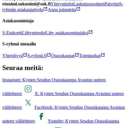
etunimi.sukunimi@sok.fi
Yhteystiedot
Laskutusosoitteet
Palvelut
S-
ryhmän asiakaspalvelu
Anna palautetta
Asiakasomistaja
S-Etukortti
Liittymisedut
Liity asiakasomistajaksi
S-ryhmä muualla
Yhteishyvä
S-ryhmä.fi
Osuuskaupat
Toimipaikat
Seuraa meitä:
Instagram: Kymen Seudun Osuuskauppa Avautuu uuteen
välilehteen
X: Kymen Seudun Osuuskauppa Avautuu uuteen
välilehteen
Facebook: Kymen Seudun Osuuskauppa Avautuu
uuteen välilehteen
Youtube: Kymen Seudun Osuuskauppa