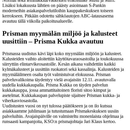
Normal sekä lemmikkitarvikkeiden erikoisliike Musti ja Mirri.
Lisäksi lokakuusta lähtien on päästy asioimaan S-Pankin
moderneihin asiakaspalvelutiloihin kauppakeskuksen toiseen
kerrokseen. Pitkään odotettu sähköautojen ABC-latausasema
avautuu tällä viikolla paikoitusalueelle.
Prisman myymälän miljöö ja kalusteet
uusittiin – Prisma Kukka avautuu
Prismassa uudistus kävi läpi koko myymälän miljöön ja kalusteet.
Kalusteiden vaihto aloitettiin käyttötavaraosastoilta ja toukokuussa
siirryttiin elintarvikeosastoille. Kesän aikana vaihdettiin kaikki
kylmäkalusteet ja uusittiin ruokatori sekä kassalinja. Kalusteiden ja
myymäläilmeen osalta työt valmistuivat elokuussa. Prisman
palveluvalikoima täydentyy vielä avajaisiin 12.11. avautuvalla
uudella kukkakaupalla. Prisma Kukka on täyden palvelun
kukkakauppa, jossa ammattitaitoinen floristi sitoo kimput ja
asetelmat. Kukkakaupan palvelupiste sijaitsee Prisman kukka- ja
viherkasviosastolla.
Uudistusten vuosi on nyt tulossa päätökseen ja on ilo kutsua
asiakkaamme juhlimaan ja tutustumaan Prismakeskuksen uusiin
palveluihin. Avajaispäiville on valmisteltu monenlaista ohjelmaa ja
runsaasti kampanjoita, KSO:n prismajohtaja Jari Klaus kertoo.