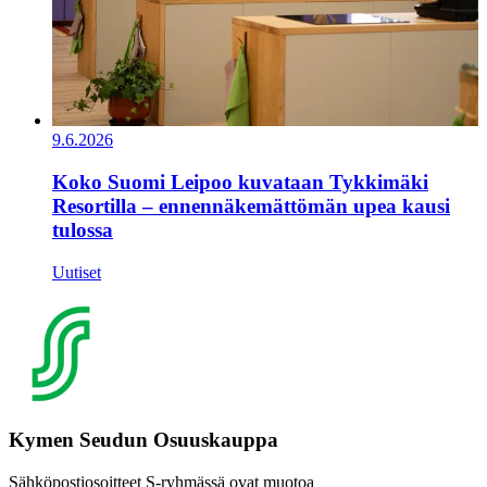
9.6.2026
Koko Suomi Leipoo kuvataan Tykkimäki
Resortilla – ennennäkemättömän upea kausi
tulossa
Uutiset
Kymen Seudun Osuuskauppa
Sähköpostiosoitteet S-ryhmässä ovat muotoa