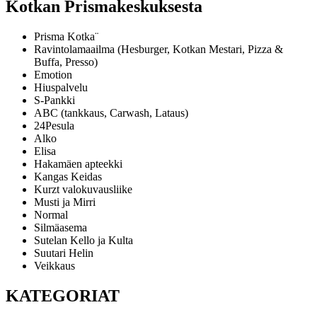
Kotkan Prismakeskuksesta
Prisma Kotka¨
Ravintolamaailma (Hesburger, Kotkan Mestari, Pizza &
Buffa, Presso)
Emotion
Hiuspalvelu
S-Pankki
ABC (tankkaus, Carwash, Lataus)
24Pesula
Alko
Elisa
Hakamäen apteekki
Kangas Keidas
Kurzt valokuvausliike
Musti ja Mirri
Normal
Silmäasema
Sutelan Kello ja Kulta
Suutari Helin
Veikkaus
KATEGORIAT