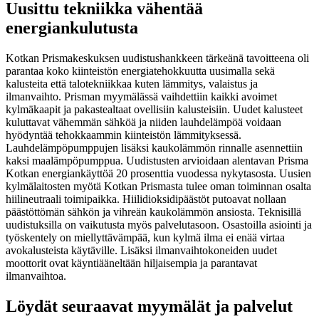
Uusittu tekniikka vähentää
energiankulutusta
Kotkan Prismakeskuksen uudistushankkeen tärkeänä tavoitteena oli
parantaa koko kiinteistön energiatehokkuutta uusimalla sekä
kalusteita että talotekniikkaa kuten lämmitys, valaistus ja
ilmanvaihto. Prisman myymälässä vaihdettiin kaikki avoimet
kylmäkaapit ja pakastealtaat ovellisiin kalusteisiin. Uudet kalusteet
kuluttavat vähemmän sähköä ja niiden lauhdelämpöä voidaan
hyödyntää tehokkaammin kiinteistön lämmityksessä.
Lauhdelämpöpumppujen lisäksi kaukolämmön rinnalle asennettiin
kaksi maalämpöpumppua. Uudistusten arvioidaan alentavan Prisma
Kotkan energiankäyttöä 20 prosenttia vuodessa nykytasosta. Uusien
kylmälaitosten myötä Kotkan Prismasta tulee oman toiminnan osalta
hiilineutraali toimipaikka. Hiilidioksidipäästöt putoavat nollaan
päästöttömän sähkön ja vihreän kaukolämmön ansiosta. Teknisillä
uudistuksilla on vaikutusta myös palvelutasoon. Osastoilla asiointi ja
työskentely on miellyttävämpää, kun kylmä ilma ei enää virtaa
avokalusteista käytäville. Lisäksi ilmanvaihtokoneiden uudet
moottorit ovat käyntiääneltään hiljaisempia ja parantavat
ilmanvaihtoa.
Löydät seuraavat myymälät ja palvelut