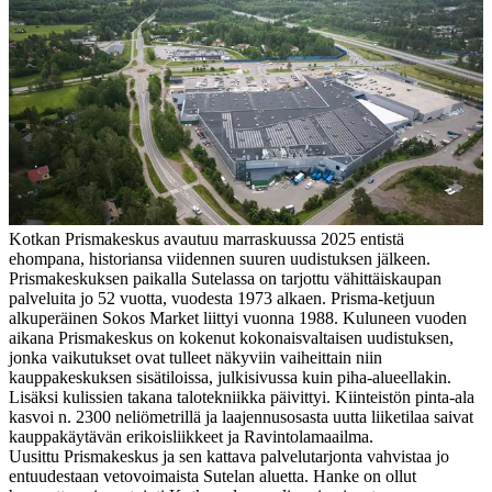
Kotkan Prismakeskus avautuu marraskuussa 2025 entistä
ehompana, historiansa viidennen suuren uudistuksen jälkeen.
Prismakeskuksen paikalla Sutelassa on tarjottu vähittäiskaupan
palveluita jo 52 vuotta, vuodesta 1973 alkaen. Prisma-ketjuun
alkuperäinen Sokos Market liittyi vuonna 1988. Kuluneen vuoden
aikana Prismakeskus on kokenut kokonaisvaltaisen uudistuksen,
jonka vaikutukset ovat tulleet näkyviin vaiheittain niin
kauppakeskuksen sisätiloissa, julkisivussa kuin piha-alueellakin.
Lisäksi kulissien takana talotekniikka päivittyi. Kiinteistön pinta-ala
kasvoi n. 2300 neliömetrillä ja laajennusosasta uutta liiketilaa saivat
kauppakäytävän erikoisliikkeet ja Ravintolamaailma.
Uusittu Prismakeskus ja sen kattava palvelutarjonta vahvistaa jo
entuudestaan vetovoimaista Sutelan aluetta. Hanke on ollut