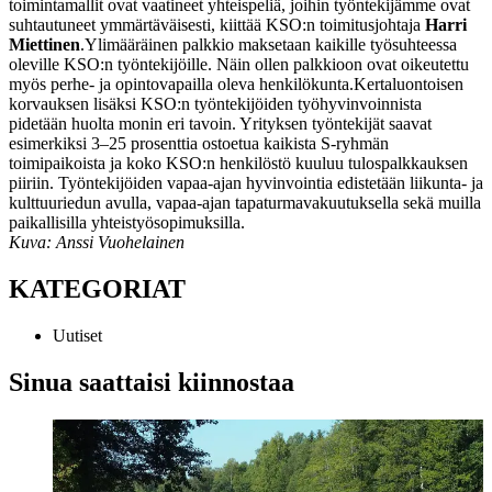
toimintamallit ovat vaatineet yhteispeliä, joihin työntekijämme ovat
suhtautuneet ymmärtäväisesti, kiittää KSO:n toimitusjohtaja
Harri
Miettinen
.
Ylimääräinen palkkio maksetaan kaikille työsuhteessa
oleville KSO:n työntekijöille. Näin ollen palkkioon ovat oikeutettu
myös perhe- ja opintovapailla oleva henkilökunta.
Kertaluontoisen
korvauksen lisäksi KSO:n työntekijöiden työhyvinvoinnista
pidetään huolta monin eri tavoin. Yrityksen työntekijät saavat
esimerkiksi 3–25 prosenttia ostoetua kaikista S-ryhmän
toimipaikoista ja koko KSO:n henkilöstö kuuluu tulospalkkauksen
piiriin. Työntekijöiden vapaa-ajan hyvinvointia edistetään liikunta- ja
kulttuuriedun avulla, vapaa-ajan tapaturmavakuutuksella sekä muilla
paikallisilla yhteistyösopimuksilla.
Kuva: Anssi Vuohelainen
KATEGORIAT
Uutiset
Sinua saattaisi kiinnostaa