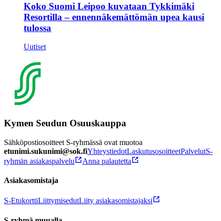
Koko Suomi Leipoo kuvataan Tykkimäki
Resortilla – ennennäkemättömän upea kausi
tulossa
Uutiset
Kymen Seudun Osuuskauppa
Sähköpostiosoitteet S-ryhmässä ovat muotoa
etunimi.sukunimi@sok.fi
Yhteystiedot
Laskutusosoitteet
Palvelut
S-
ryhmän asiakaspalvelu
Anna palautetta
Asiakasomistaja
S-Etukortti
Liittymisedut
Liity asiakasomistajaksi
S-ryhmä muualla