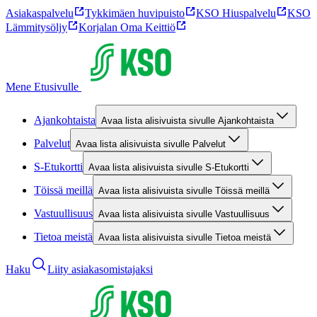
Asiakaspalvelu
Tykkimäen huvipuisto
KSO Hiuspalvelu
KSO
Lämmitysöljy
Korjalan Oma Keittiö
Mene Etusivulle
Ajankohtaista
Avaa lista alisivuista sivulle Ajankohtaista
Palvelut
Avaa lista alisivuista sivulle Palvelut
S-Etukortti
Avaa lista alisivuista sivulle S-Etukortti
Töissä meillä
Avaa lista alisivuista sivulle Töissä meillä
Vastuullisuus
Avaa lista alisivuista sivulle Vastuullisuus
Tietoa meistä
Avaa lista alisivuista sivulle Tietoa meistä
Haku
Liity asiakasomistajaksi