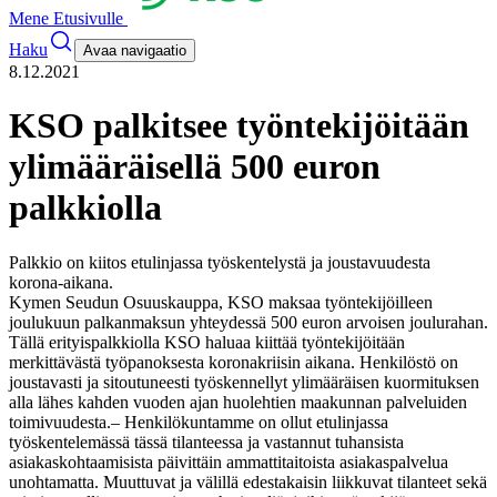
Mene Etusivulle
Haku
Avaa navigaatio
8.12.2021
KSO palkitsee työntekijöitään
ylimääräisellä 500 euron
palkkiolla
Palkkio on kiitos etulinjassa työskentelystä ja joustavuudesta
korona-aikana.
Kymen Seudun Osuuskauppa, KSO maksaa työntekijöilleen
joulukuun palkanmaksun yhteydessä 500 euron arvoisen joulurahan.
Tällä erityispalkkiolla KSO haluaa kiittää työntekijöitään
merkittävästä työpanoksesta koronakriisin aikana. Henkilöstö on
joustavasti ja sitoutuneesti työskennellyt ylimääräisen kuormituksen
alla lähes kahden vuoden ajan huolehtien maakunnan palveluiden
toimivuudesta.
– Henkilökuntamme on ollut etulinjassa
työskentelemässä tässä tilanteessa ja vastannut tuhansista
asiakaskohtaamisista päivittäin ammattitaitoista asiakaspalvelua
unohtamatta. Muuttuvat ja välillä edestakaisin liikkuvat tilanteet sekä