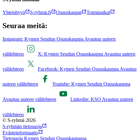
Yhteishyvä
S-ryhmä.fi
Osuuskaupat
Toimipaikat
Seuraa meitä:
Instagram: Kymen Seudun Osuuskauppa Avautuu uuteen
välilehteen
X: Kymen Seudun Osuuskauppa Avautuu uuteen
välilehteen
Facebook: Kymen Seudun Osuuskauppa Avautuu
uuteen välilehteen
Youtube: Kymen Seudun Osuuskauppa
Avautuu uuteen välilehteen
Linkedin: KSO Avautuu uuteen
välilehteen
© S-ryhmä 2026
S-ryhmän tietosuoja
Evästeinformaatio
Tietosuoja Kymen Seudun Osuuskaupassa