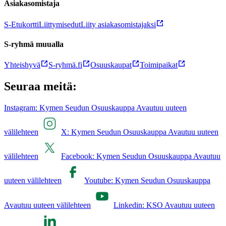
Asiakasomistaja
S-Etukortti
Liittymisedut
Liity asiakasomistajaksi
S-ryhmä muualla
Yhteishyvä
S-ryhmä.fi
Osuuskaupat
Toimipaikat
Seuraa meitä:
Instagram: Kymen Seudun Osuuskauppa Avautuu uuteen
välilehteen
X: Kymen Seudun Osuuskauppa Avautuu uuteen
välilehteen
Facebook: Kymen Seudun Osuuskauppa Avautuu
uuteen välilehteen
Youtube: Kymen Seudun Osuuskauppa
Avautuu uuteen välilehteen
Linkedin: KSO Avautuu uuteen