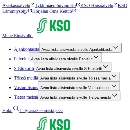
Asiakaspalvelu
Tykkimäen huvipuisto
KSO Hiuspalvelu
KSO
Lämmitysöljy
Korjalan Oma Keittiö
Mene Etusivulle
Ajankohtaista
Avaa lista alisivuista sivulle Ajankohtaista
Palvelut
Avaa lista alisivuista sivulle Palvelut
S-Etukortti
Avaa lista alisivuista sivulle S-Etukortti
Töissä meillä
Avaa lista alisivuista sivulle Töissä meillä
Vastuullisuus
Avaa lista alisivuista sivulle Vastuullisuus
Tietoa meistä
Avaa lista alisivuista sivulle Tietoa meistä
Haku
Liity asiakasomistajaksi