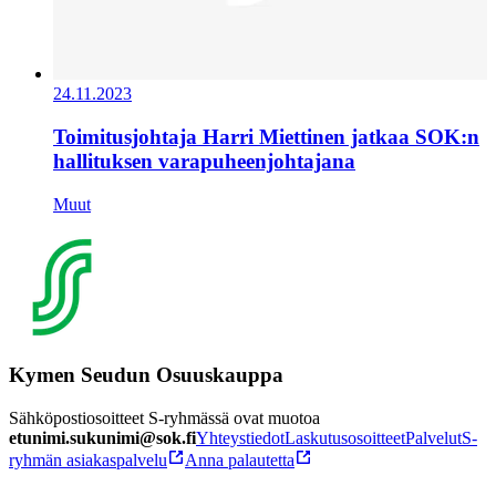
24.11.2023
Toimitusjohtaja Harri Miettinen jatkaa SOK:n
hallituksen varapuheenjohtajana
Muut
Kymen Seudun Osuuskauppa
Sähköpostiosoitteet S-ryhmässä ovat muotoa
etunimi.sukunimi@sok.fi
Yhteystiedot
Laskutusosoitteet
Palvelut
S-
ryhmän asiakaspalvelu
Anna palautetta