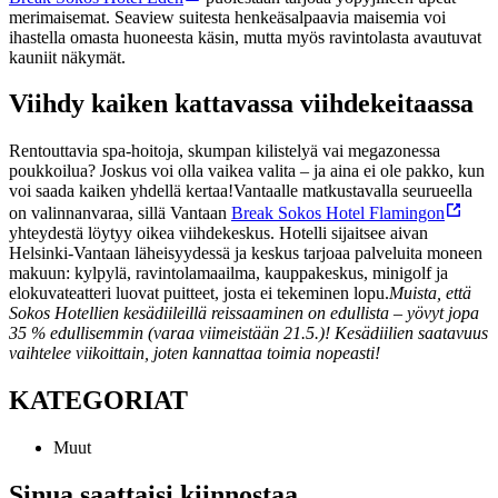
merimaisemat. Seaview suitesta henkeäsalpaavia maisemia voi
ihastella omasta huoneesta käsin, mutta myös ravintolasta avautuvat
kauniit näkymät.
Viihdy kaiken kattavassa viihdekeitaassa
Rentouttavia spa-hoitoja, skumpan kilistelyä vai megazonessa
poukkoilua? Joskus voi olla vaikea valita – ja aina ei ole pakko, kun
voi saada kaiken yhdellä kertaa!
Vantaalle matkustavalla seurueella
on valinnanvaraa, sillä Vantaan
Break Sokos Hotel Flamingon
yhteydestä löytyy oikea viihdekeskus. Hotelli sijaitsee aivan
Helsinki-Vantaan läheisyydessä ja keskus tarjoaa palveluita moneen
makuun: kylpylä, ravintolamaailma, kauppakeskus, minigolf ja
elokuvateatteri luovat puitteet, josta ei tekeminen lopu.
Muista, että
Sokos Hotellien kesädiileillä reissaaminen on edullista – yövyt jopa
35 % edullisemmin (varaa viimeistään 21.5.)! Kesädiilien saatavuus
vaihtelee viikoittain, joten kannattaa toimia nopeasti!
KATEGORIAT
Muut
Sinua saattaisi kiinnostaa