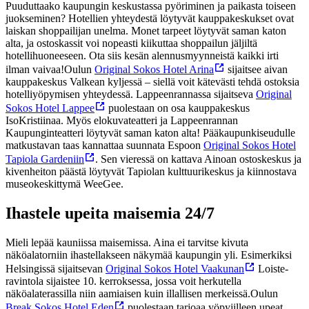
Puuduttaako kaupungin keskustassa pyöriminen ja paikasta toiseen
juokseminen? Hotellien yhteydestä löytyvät kauppakeskukset ovat
laiskan shoppailijan unelma. Monet tarpeet löytyvät saman katon
alta, ja ostoskassit voi nopeasti kiikuttaa shoppailun jäljiltä
hotellihuoneeseen. Ota siis kesän alennusmyynneistä kaikki irti
ilman vaivaa!
Oulun
Original Sokos Hotel Arina
sijaitsee aivan
kauppakeskus Valkean kyljessä – siellä voit kätevästi tehdä ostoksia
hotelliyöpymisen yhteydessä. Lappeenrannassa sijaitseva
Original
Sokos Hotel Lappee
puolestaan on osa kauppakeskus
IsoKristiinaa. Myös elokuvateatteri ja Lappeenrannan
Kaupunginteatteri löytyvät saman katon alta! Pääkaupunkiseudulle
matkustavan taas kannattaa suunnata Espoon
Original Sokos Hotel
Tapiola Gardeniin
. Sen vieressä on kattava Ainoan ostoskeskus ja
kivenheiton päästä löytyvät Tapiolan kulttuurikeskus ja kiinnostava
museokeskittymä WeeGee.
Ihastele upeita maisemia 24/7
Mieli lepää kauniissa maisemissa. Aina ei tarvitse kivuta
näköalatorniin ihastellakseen näkymää kaupungin yli. Esimerkiksi
Helsingissä sijaitsevan
Original Sokos Hotel Vaakunan
Loiste-
ravintola sijaistee 10. kerroksessa, jossa voit herkutella
näköalaterassilla niin aamiaisen kuin illallisen merkeissä.
Oulun
Break Sokos Hotel Eden
puolestaan tarjoaa yöpyjilleen upeat