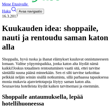
Mene Etusivulle
Haku
Avaa navigaatio
16.3.2017
Kuukauden idea: shoppaile,
nauti ja rentoudu saman katon
alla
Shoppailu, hyvä ruoka ja ihanat elämykset kuuluvat onnistuneeseen
lomaan. Valitse yöpymispaikka, jonka katon alta löydät nämä
kaikki!
Joskus totaalinen rentoutuminen vaatii sitä, ettei tarvitse
säntäillä suuna päänä minnekään. Sen ei silti tarvitse tarkoittaa
pelkkää neljän seinän sisällä notkumista, sillä parhaassa tapauksessa
monia mukavia ajanviettotapoja löytyy saman katon alta.
Seuraavista hotelleista löydät kaiken tarvitsemasi ja enemmän.
Shoppaile antaumuksella, lepää
hotellihuoneessa