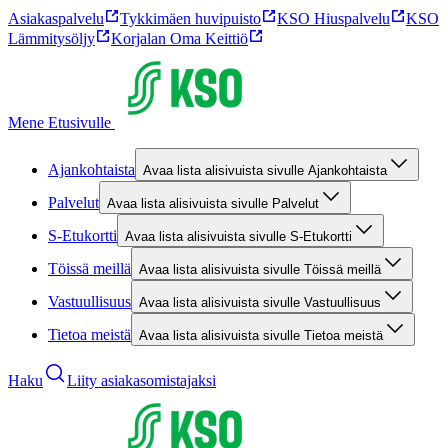
Asiakaspalvelu
Tykkimäen huvipuisto
KSO Hiuspalvelu
KSO
Lämmitysöljy
Korjalan Oma Keittiö
Mene Etusivulle
Ajankohtaista
Avaa lista alisivuista sivulle Ajankohtaista
Palvelut
Avaa lista alisivuista sivulle Palvelut
S-Etukortti
Avaa lista alisivuista sivulle S-Etukortti
Töissä meillä
Avaa lista alisivuista sivulle Töissä meillä
Vastuullisuus
Avaa lista alisivuista sivulle Vastuullisuus
Tietoa meistä
Avaa lista alisivuista sivulle Tietoa meistä
Haku
Liity asiakasomistajaksi