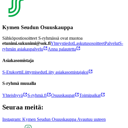
Kymen Seudun Osuuskauppa
Sähköpostiosoitteet S-ryhmässä ovat muotoa
etunimi.sukunimi@sok.fi
Yhteystiedot
Laskutusosoitteet
Palvelut
S-
ryhmän asiakaspalvelu
Anna palautetta
Asiakasomistaja
S-Etukortti
Liittymisedut
Liity asiakasomistajaksi
S-ryhmä muualla
Yhteishyvä
S-ryhmä.fi
Osuuskaupat
Toimipaikat
Seuraa meitä:
Instagram: Kymen Seudun Osuuskauppa Avautuu uuteen