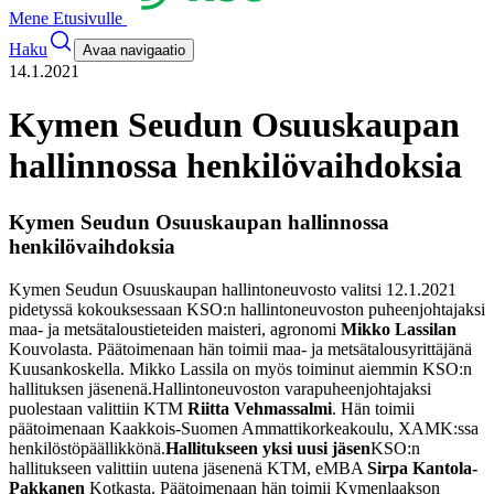
Mene Etusivulle
Haku
Avaa navigaatio
14.1.2021
Kymen Seudun Osuuskaupan
hallinnossa henkilövaihdoksia
Kymen Seudun Osuuskaupan hallinnossa
henkilövaihdoksia
Kymen Seudun Osuuskaupan hallintoneuvosto valitsi 12.1.2021
pidetyssä kokouksessaan KSO:n hallintoneuvoston puheenjohtajaksi
maa- ja metsätaloustieteiden maisteri, agronomi
Mikko Lassilan
Kouvolasta. Päätoimenaan hän toimii maa- ja metsätalousyrittäjänä
Kuusankoskella. Mikko Lassila on myös toiminut aiemmin KSO:n
hallituksen jäsenenä.
Hallintoneuvoston varapuheenjohtajaksi
puolestaan valittiin KTM
Riitta Vehmassalmi
. Hän toimii
päätoimenaan Kaakkois-Suomen Ammattikorkeakoulu, XAMK:ssa
henkilöstöpäällikkönä.
Hallitukseen yksi uusi jäsen
KSO:n
hallitukseen valittiin uutena jäsenenä KTM, eMBA
Sirpa Kantola-
Pakkanen
Kotkasta. Päätoimenaan hän toimii Kymenlaakson