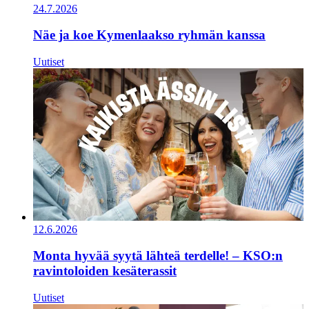
24.7.2026
Näe ja koe Kymenlaakso ryhmän kanssa
Uutiset
12.6.2026
Monta hyvää syytä lähteä terdelle! – KSO:n
ravintoloiden kesäterassit
Uutiset