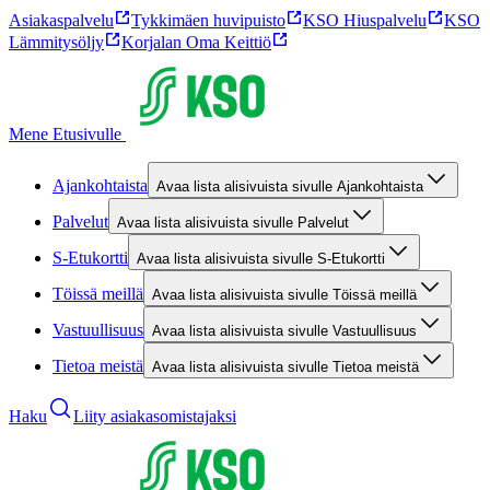
Asiakaspalvelu
Tykkimäen huvipuisto
KSO Hiuspalvelu
KSO
Lämmitysöljy
Korjalan Oma Keittiö
Mene Etusivulle
Ajankohtaista
Avaa lista alisivuista sivulle Ajankohtaista
Palvelut
Avaa lista alisivuista sivulle Palvelut
S-Etukortti
Avaa lista alisivuista sivulle S-Etukortti
Töissä meillä
Avaa lista alisivuista sivulle Töissä meillä
Vastuullisuus
Avaa lista alisivuista sivulle Vastuullisuus
Tietoa meistä
Avaa lista alisivuista sivulle Tietoa meistä
Haku
Liity asiakasomistajaksi