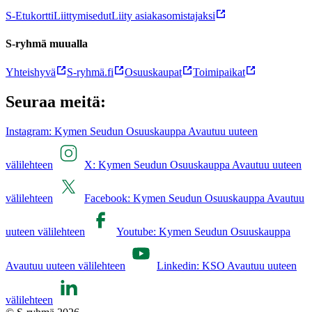
S-Etukortti
Liittymisedut
Liity asiakasomistajaksi
S-ryhmä muualla
Yhteishyvä
S-ryhmä.fi
Osuuskaupat
Toimipaikat
Seuraa meitä:
Instagram: Kymen Seudun Osuuskauppa Avautuu uuteen
välilehteen
X: Kymen Seudun Osuuskauppa Avautuu uuteen
välilehteen
Facebook: Kymen Seudun Osuuskauppa Avautuu
uuteen välilehteen
Youtube: Kymen Seudun Osuuskauppa
Avautuu uuteen välilehteen
Linkedin: KSO Avautuu uuteen
välilehteen