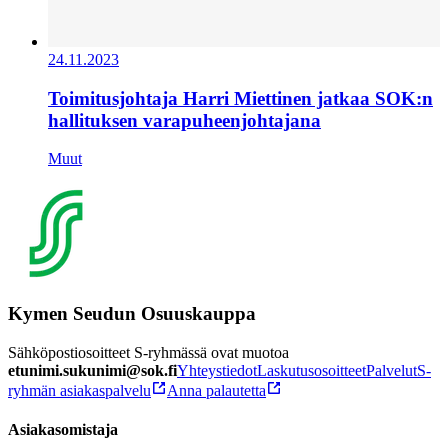
24.11.2023
Toimitusjohtaja Harri Miettinen jatkaa SOK:n
hallituksen varapuheenjohtajana
Muut
Kymen Seudun Osuuskauppa
Sähköpostiosoitteet S-ryhmässä ovat muotoa
etunimi.sukunimi@sok.fi
Yhteystiedot
Laskutusosoitteet
Palvelut
S-
ryhmän asiakaspalvelu
Anna palautetta
Asiakasomistaja