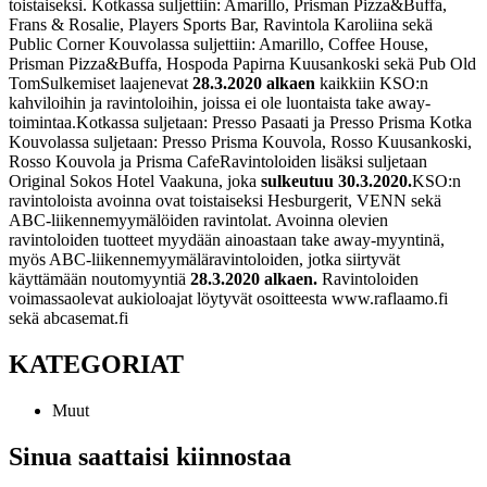
toistaiseksi.
Kotkassa suljettiin: Amarillo, Prisman Pizza&Buffa,
Frans & Rosalie, Players Sports Bar, Ravintola Karoliina sekä
Public Corner
Kouvolassa suljettiin: Amarillo, Coffee House,
Prisman Pizza&Buffa, Hospoda Papirna Kuusankoski sekä Pub Old
Tom
Sulkemiset laajenevat
28.3.2020 alkaen
kaikkiin KSO:n
kahviloihin ja ravintoloihin, joissa ei ole luontaista take away-
toimintaa.
Kotkassa suljetaan: Presso Pasaati ja Presso Prisma Kotka
Kouvolassa suljetaan: Presso Prisma Kouvola, Rosso Kuusankoski,
Rosso Kouvola ja Prisma Cafe
Ravintoloiden lisäksi suljetaan
Original Sokos Hotel Vaakuna, joka
sulkeutuu 30.3.2020.
KSO:n
ravintoloista avoinna ovat toistaiseksi Hesburgerit, VENN sekä
ABC-liikennemyymälöiden ravintolat. Avoinna olevien
ravintoloiden tuotteet myydään ainoastaan take away-myyntinä,
myös ABC-liikennemyymäläravintoloiden, jotka siirtyvät
käyttämään noutomyyntiä
28.3.2020 alkaen.
Ravintoloiden
voimassaolevat aukioloajat löytyvät osoitteesta www.raflaamo.fi
sekä abcasemat.fi
KATEGORIAT
Muut
Sinua saattaisi kiinnostaa