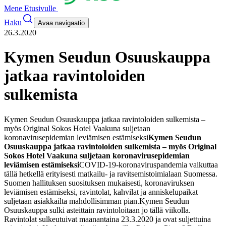
Mene Etusivulle
Haku
Avaa navigaatio
26.3.2020
Kymen Seudun Osuuskauppa
jatkaa ravintoloiden
sulkemista
Kymen Seudun Osuuskauppa jatkaa ravintoloiden sulkemista –
myös Original Sokos Hotel Vaakuna suljetaan
koronavirusepidemian leviämisen estämiseksi
Kymen Seudun
Osuuskauppa jatkaa ravintoloiden sulkemista – myös Original
Sokos Hotel Vaakuna suljetaan koronavirusepidemian
leviämisen estämiseksi
COVID-19-koronaviruspandemia vaikuttaa
tällä hetkellä erityisesti matkailu- ja ravitsemistoimialaan Suomessa.
Suomen hallituksen suosituksen mukaisesti, koronaviruksen
leviämisen estämiseksi, ravintolat, kahvilat ja anniskelupaikat
suljetaan asiakkailta mahdollisimman pian.
Kymen Seudun
Osuuskauppa sulki asteittain ravintoloitaan jo tällä viikolla.
Ravintolat sulkeutuivat maanantaina 23.3.2020 ja ovat suljettuina