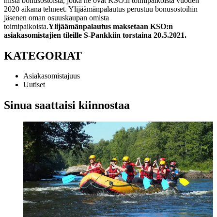
niistä bonusostoista, jotka he ovat KSO:n toimipaikoista vuoden
2020 aikana tehneet. Ylijäämänpalautus perustuu bonusostoihin
jäsenen oman osuuskaupan omista
toimipaikoista.
Ylijäämänpalautus maksetaan KSO:n
asiakasomistajien tileille S-Pankkiin torstaina 20.5.2021.
KATEGORIAT
Asiakasomistajuus
Uutiset
Sinua saattaisi kiinnostaa