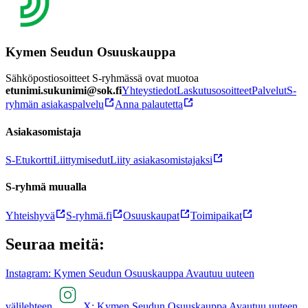
Kymen Seudun Osuuskauppa
Sähköpostiosoitteet S-ryhmässä ovat muotoa
etunimi.sukunimi@sok.fi
Yhteystiedot
Laskutusosoitteet
Palvelut
S-
ryhmän asiakaspalvelu
Anna palautetta
Asiakasomistaja
S-Etukortti
Liittymisedut
Liity asiakasomistajaksi
S-ryhmä muualla
Yhteishyvä
S-ryhmä.fi
Osuuskaupat
Toimipaikat
Seuraa meitä:
Instagram: Kymen Seudun Osuuskauppa Avautuu uuteen
välilehteen
X: Kymen Seudun Osuuskauppa Avautuu uuteen