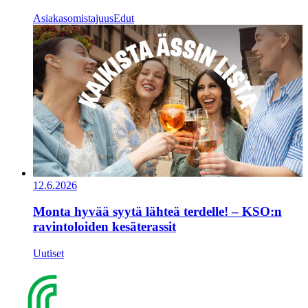
Asiakasomistajuus
Edut
12.6.2026
Monta hyvää syytä lähteä terdelle! – KSO:n
ravintoloiden kesäterassit
Uutiset