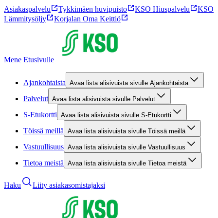
Asiakaspalvelu
Tykkimäen huvipuisto
KSO Hiuspalvelu
KSO
Lämmitysöljy
Korjalan Oma Keittiö
Mene Etusivulle
Ajankohtaista
Avaa lista alisivuista sivulle Ajankohtaista
Palvelut
Avaa lista alisivuista sivulle Palvelut
S-Etukortti
Avaa lista alisivuista sivulle S-Etukortti
Töissä meillä
Avaa lista alisivuista sivulle Töissä meillä
Vastuullisuus
Avaa lista alisivuista sivulle Vastuullisuus
Tietoa meistä
Avaa lista alisivuista sivulle Tietoa meistä
Haku
Liity asiakasomistajaksi