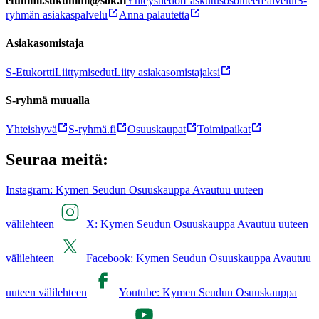
etunimi.sukunimi@sok.fi
Yhteystiedot
Laskutusosoitteet
Palvelut
S-
ryhmän asiakaspalvelu
Anna palautetta
Asiakasomistaja
S-Etukortti
Liittymisedut
Liity asiakasomistajaksi
S-ryhmä muualla
Yhteishyvä
S-ryhmä.fi
Osuuskaupat
Toimipaikat
Seuraa meitä:
Instagram: Kymen Seudun Osuuskauppa Avautuu uuteen
välilehteen
X: Kymen Seudun Osuuskauppa Avautuu uuteen
välilehteen
Facebook: Kymen Seudun Osuuskauppa Avautuu
uuteen välilehteen
Youtube: Kymen Seudun Osuuskauppa