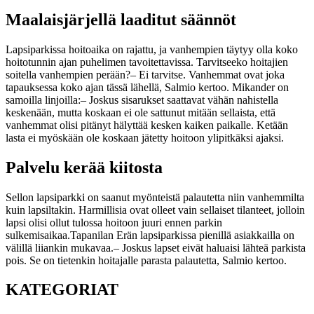
Maalaisjärjellä laaditut säännöt
Lapsiparkissa hoitoaika on rajattu, ja vanhempien täytyy olla koko
hoitotunnin ajan puhelimen tavoitettavissa.
Tarvitseeko hoitajien
soitella vanhempien perään?
– Ei tarvitse. Vanhemmat ovat joka
tapauksessa koko ajan tässä lähellä, Salmio kertoo.
Mikander on
samoilla linjoilla:
– Joskus sisarukset saattavat vähän nahistella
keskenään, mutta koskaan ei ole sattunut mitään sellaista, että
vanhemmat olisi pitänyt hälyttää kesken kaiken paikalle. Ketään
lasta ei myöskään ole koskaan jätetty hoitoon ylipitkäksi ajaksi.
Palvelu kerää kiitosta
Sellon lapsiparkki on saanut myönteistä palautetta niin vanhemmilta
kuin lapsiltakin. Harmillisia ovat olleet vain sellaiset tilanteet, jolloin
lapsi olisi ollut tulossa hoitoon juuri ennen parkin
sulkemisaikaa.
Tapanilan Erän lapsiparkissa pienillä asiakkailla on
välillä liiankin mukavaa.
– Joskus lapset eivät haluaisi lähteä parkista
pois. Se on tietenkin hoitajalle parasta palautetta, Salmio kertoo.
KATEGORIAT