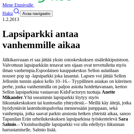
Mene Etusivulle
Haku
Avaa navigaatio
1.2.2013
Lapsiparkki antaa
vanhemmille aikaa
Jälkikasvuaan ei saa jättää yksin ostoskeskuksen sisäleikkipuistoon.
Valvottuun lapsiparkkiin tenavat sen sijaan ovat tervetulleita myös
ilman vanhempia.
Espoolaisen kauppakeskus Sellon aulatilaan
nousee pop up -lapsiparkki joka lauantai. Lapsen voi jättää Sellon
Jelloniin tunnin ajaksi kello 10–16.
– Tyypillinen asiakas on kiireinen
perhe, jonka vanhemmilla on paljon asioita hoidettavanaan, kertoo
Sellon lapsiparkista vastaavan KidsFactoryn tuottaja
Anette
Mikander
.
Yhä useammin lapsiparkki löytyy myös
liikuntakeskuksen tai kuntosalin yhteydestä.
– Meillä käy äitejä, jotka
hyödyntävät lastenhoitopalvelua mennessään jumppaan, sekä
vanhempia, jotka saavat parkin ansiosta hetken yhteistä aikaa, sanoo
Tapanilan Erän urheilukeskuksen lapsiparkissa työskentelevä
Sara
Salmio
.
– Yksinhuoltajille lapsiparkki voi olla edellytys liikunnan
harrastamiselle, Salmio lisää.