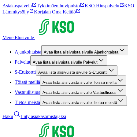
Asiakaspalvelu
Tykkimäen huvipuisto
KSO Hiuspalvelu
KSO
Lämmitysöljy
Korjalan Oma Keittiö
Mene Etusivulle
Ajankohtaista
Avaa lista alisivuista sivulle Ajankohtaista
Palvelut
Avaa lista alisivuista sivulle Palvelut
S-Etukortti
Avaa lista alisivuista sivulle S-Etukortti
Töissä meillä
Avaa lista alisivuista sivulle Töissä meillä
Vastuullisuus
Avaa lista alisivuista sivulle Vastuullisuus
Tietoa meistä
Avaa lista alisivuista sivulle Tietoa meistä
Haku
Liity asiakasomistajaksi