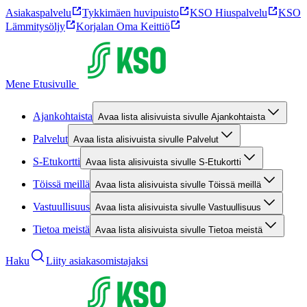
Asiakaspalvelu
Tykkimäen huvipuisto
KSO Hiuspalvelu
KSO
Lämmitysöljy
Korjalan Oma Keittiö
Mene Etusivulle
Ajankohtaista
Avaa lista alisivuista sivulle Ajankohtaista
Palvelut
Avaa lista alisivuista sivulle Palvelut
S-Etukortti
Avaa lista alisivuista sivulle S-Etukortti
Töissä meillä
Avaa lista alisivuista sivulle Töissä meillä
Vastuullisuus
Avaa lista alisivuista sivulle Vastuullisuus
Tietoa meistä
Avaa lista alisivuista sivulle Tietoa meistä
Haku
Liity asiakasomistajaksi