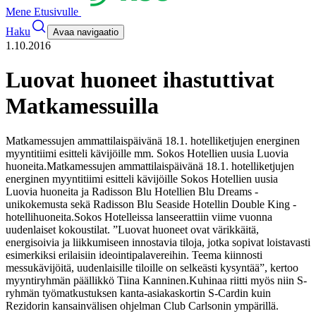
Mene Etusivulle
Haku
Avaa navigaatio
1.10.2016
Luovat huoneet ihastuttivat
Matkamessuilla
Matkamessujen ammattilaispäivänä 18.1. hotelliketjujen energinen
myyntitiimi esitteli kävijöille mm. Sokos Hotellien uusia Luovia
huoneita.
Matkamessujen ammattilaispäivänä 18.1. hotelliketjujen
energinen myyntitiimi esitteli kävijöille Sokos Hotellien uusia
Luovia huoneita ja Radisson Blu Hotellien Blu Dreams -
unikokemusta sekä Radisson Blu Seaside Hotellin Double King -
hotellihuoneita.
Sokos Hotelleissa lanseerattiin viime vuonna
uudenlaiset kokoustilat. ”Luovat huoneet ovat värikkäitä,
energisoivia ja liikkumiseen innostavia tiloja, jotka sopivat loistavasti
esimerkiksi erilaisiin ideointipalavereihin. Teema kiinnosti
messukävijöitä, uudenlaisille tiloille on selkeästi kysyntää”, kertoo
myyntiryhmän päällikkö Tiina Kanninen.
Kuhinaa riitti myös niin S-
ryhmän työmatkustuksen kanta-asiakaskortin S-Cardin kuin
Rezidorin kansainvälisen ohjelman Club Carlsonin ympärillä.