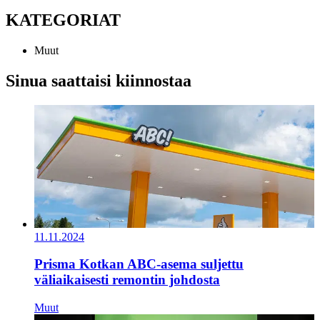
KATEGORIAT
Muut
Sinua saattaisi kiinnostaa
11.11.2024
Prisma Kotkan ABC-asema suljettu
väliaikaisesti remontin johdosta
Muut