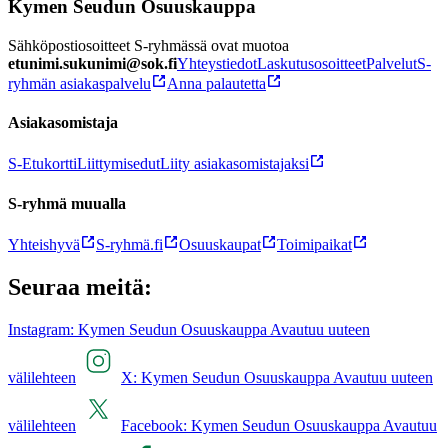
Kymen Seudun Osuuskauppa
Sähköpostiosoitteet S-ryhmässä ovat muotoa
etunimi.sukunimi@sok.fi
Yhteystiedot
Laskutusosoitteet
Palvelut
S-
ryhmän asiakaspalvelu
Anna palautetta
Asiakasomistaja
S-Etukortti
Liittymisedut
Liity asiakasomistajaksi
S-ryhmä muualla
Yhteishyvä
S-ryhmä.fi
Osuuskaupat
Toimipaikat
Seuraa meitä:
Instagram: Kymen Seudun Osuuskauppa Avautuu uuteen
välilehteen
X: Kymen Seudun Osuuskauppa Avautuu uuteen
välilehteen
Facebook: Kymen Seudun Osuuskauppa Avautuu