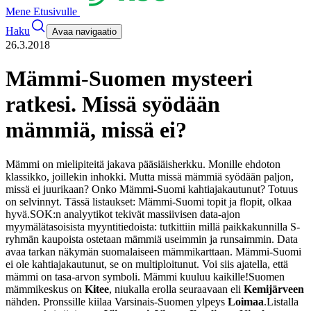
Mene Etusivulle
Haku
Avaa navigaatio
26.3.2018
Mämmi-Suomen mysteeri
ratkesi. Missä syödään
mämmiä, missä ei?
Mämmi on mielipiteitä jakava pääsiäisherkku. Monille ehdoton
klassikko, joillekin inhokki. Mutta missä mämmiä syödään paljon,
missä ei juurikaan? Onko Mämmi-Suomi kahtiajakautunut?
Totuus
on selvinnyt. Tässä listaukset: Mämmi-Suomi topit ja flopit, olkaa
hyvä.
SOK:n analyytikot tekivät massiivisen data-ajon
myymälätasoisista myyntitiedoista: tutkittiin millä paikkakunnilla S-
ryhmän kaupoista ostetaan mämmiä useimmin ja runsaimmin. Data
avaa tarkan näkymän suomalaiseen mämmikarttaan. Mämmi-Suomi
ei ole kahtiajakautunut, se on multiploitunut. Voi siis ajatella, että
mämmi on tasa-arvon symboli. Mämmi kuuluu kaikille!
Suomen
mämmikeskus on
Kitee
, niukalla erolla seuraavaan eli
Kemijärveen
nähden. Pronssille kiilaa Varsinais-Suomen ylpeys
Loimaa
.
Listalla