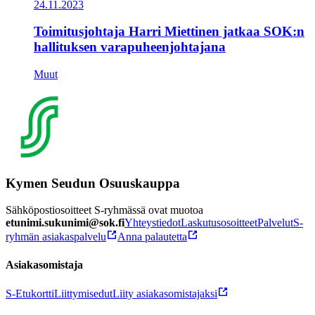
24.11.2023
Toimitusjohtaja Harri Miettinen jatkaa SOK:n
hallituksen varapuheenjohtajana
Muut
Kymen Seudun Osuuskauppa
Sähköpostiosoitteet S-ryhmässä ovat muotoa
etunimi.sukunimi@sok.fi
Yhteystiedot
Laskutusosoitteet
Palvelut
S-
ryhmän asiakaspalvelu
Anna palautetta
Asiakasomistaja
S-Etukortti
Liittymisedut
Liity asiakasomistajaksi