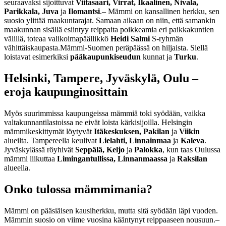
seuraavaksi sijoittuvat
Viitasaari, Virrat, Ikaalinen, Nivala,
Parikkala, Juva
ja
Ilomantsi
.
– Mämmi on kansallinen herkku, sen
suosio ylittää maakuntarajat. Samaan aikaan on niin, että samankin
maakunnan sisällä esiintyy reippaita poikkeamia eri paikkakuntien
välillä, toteaa valikoimapäällikkö
Heidi Salmi
S-ryhmän
vähittäiskaupasta.
Mämmi-Suomen peräpäässä on hiljaista. Siellä
loistavat esimerkiksi
pääkaupunkiseudun
kunnat ja
Turku
.
Helsinki, Tampere, Jyväskylä, Oulu –
eroja kaupunginosittain
Myös suurimmissa kaupungeissa mämmiä toki syödään, vaikka
valtakunnantilastoissa ne eivät loista kärkisijoilla. Helsingin
mämmikeskittymät löytyvät
Itäkeskuksen, Pakilan
ja
Viikin
alueilta. Tampereella keulivat
Lielahti, Linnainmaa
ja
Kaleva
.
Jyväskylässä röyhivät
Seppälä, Keljo
ja
Palokka
, kun taas Oulussa
mämmi liikuttaa
Limingantullissa, Linnanmaassa
ja
Raksilan
alueella.
Onko tulossa mämmimania?
Mämmi on pääsiäisen kausiherkku, mutta sitä syödään läpi vuoden.
Mämmin suosio on viime vuosina kääntynyt reippaaseen nousuun.
–