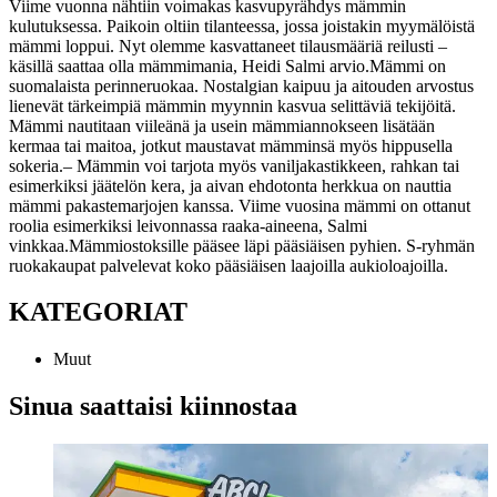
Viime vuonna nähtiin voimakas kasvupyrähdys mämmin
kulutuksessa. Paikoin oltiin tilanteessa, jossa joistakin myymälöistä
mämmi loppui. Nyt olemme kasvattaneet tilausmääriä reilusti –
käsillä saattaa olla mämmimania, Heidi Salmi arvio.
Mämmi on
suomalaista perinneruokaa. Nostalgian kaipuu ja aitouden arvostus
lienevät tärkeimpiä mämmin myynnin kasvua selittäviä tekijöitä.
Mämmi nautitaan viileänä ja usein mämmiannokseen lisätään
kermaa tai maitoa, jotkut maustavat mämminsä myös hippusella
sokeria.
– Mämmin voi tarjota myös vaniljakastikkeen, rahkan tai
esimerkiksi jäätelön kera, ja aivan ehdotonta herkkua on nauttia
mämmi pakastemarjojen kanssa. Viime vuosina mämmi on ottanut
roolia esimerkiksi leivonnassa raaka-aineena, Salmi
vinkkaa.
Mämmiostoksille pääsee läpi pääsiäisen pyhien. S-ryhmän
ruokakaupat palvelevat koko pääsiäisen laajoilla aukioloajoilla.
KATEGORIAT
Muut
Sinua saattaisi kiinnostaa