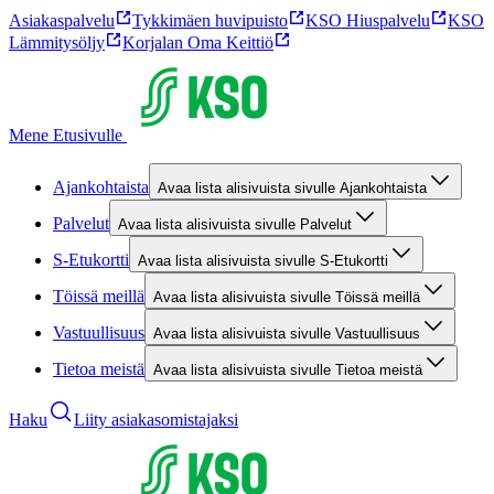
Asiakaspalvelu
Tykkimäen huvipuisto
KSO Hiuspalvelu
KSO
Lämmitysöljy
Korjalan Oma Keittiö
Mene Etusivulle
Ajankohtaista
Avaa lista alisivuista sivulle Ajankohtaista
Palvelut
Avaa lista alisivuista sivulle Palvelut
S-Etukortti
Avaa lista alisivuista sivulle S-Etukortti
Töissä meillä
Avaa lista alisivuista sivulle Töissä meillä
Vastuullisuus
Avaa lista alisivuista sivulle Vastuullisuus
Tietoa meistä
Avaa lista alisivuista sivulle Tietoa meistä
Haku
Liity asiakasomistajaksi