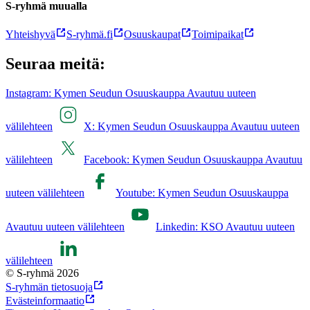
S-ryhmä muualla
Yhteishyvä
S-ryhmä.fi
Osuuskaupat
Toimipaikat
Seuraa meitä:
Instagram: Kymen Seudun Osuuskauppa Avautuu uuteen
välilehteen
X: Kymen Seudun Osuuskauppa Avautuu uuteen
välilehteen
Facebook: Kymen Seudun Osuuskauppa Avautuu
uuteen välilehteen
Youtube: Kymen Seudun Osuuskauppa
Avautuu uuteen välilehteen
Linkedin: KSO Avautuu uuteen
välilehteen
© S-ryhmä 2026
S-ryhmän tietosuoja
Evästeinformaatio