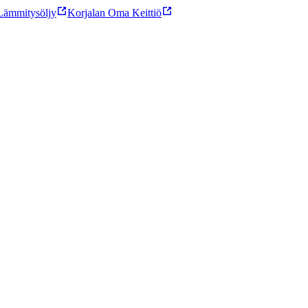
ämmitysöljy
Korjalan Oma Keittiö