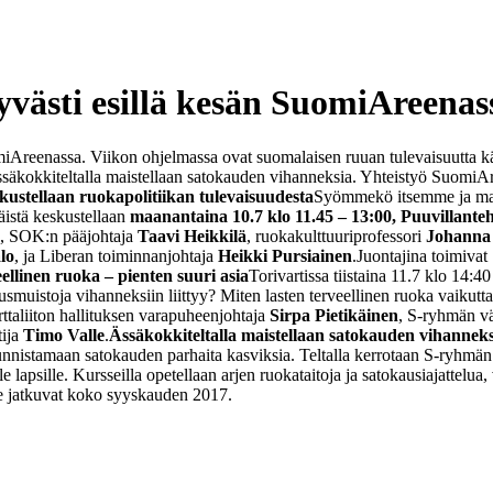
västi esillä kesän SuomiAreenas
miAreenassa. Viikon ohjelmassa ovat suomalaisen ruuan tulevaisuutta käs
Ässäkokkiteltalla maistellaan satokauden vihanneksia. Yhteistyö SuomiA
ustellaan ruokapolitiikan tulevaisuudesta
Syömmekö itsemme ja maail
äistä keskustellaan
maanantaina 10.7 klo 11.45 – 13:00, Puuvillant
va, SOK:n pääjohtaja
Taavi Heikkilä
, ruokakulttuuriprofessori
Johanna
lo
, ja Liberan toiminnanjohtaja
Heikki Pursiainen
.
Juontajina toimiva
eellinen ruoka – pienten suuri asia
Torivartissa tiistaina 11.7 klo 14:
usmuistoja vihanneksiin liittyy? Miten lasten terveellinen ruoka vaikutt
taliiton hallituksen varapuheenjohtaja
Sirpa Pietikäinen
, S-ryhmän vä
tija
Timo Valle
.
Ässäkokkiteltalla maistellaan satokauden vihannek
unnistamaan satokauden parhaita kasviksia. Teltalla kerrotaan S-ryhmän
le lapsille. Kursseilla opetellaan arjen ruokataitoja ja satokausiajattelua,
 ne jatkuvat koko syyskauden 2017.