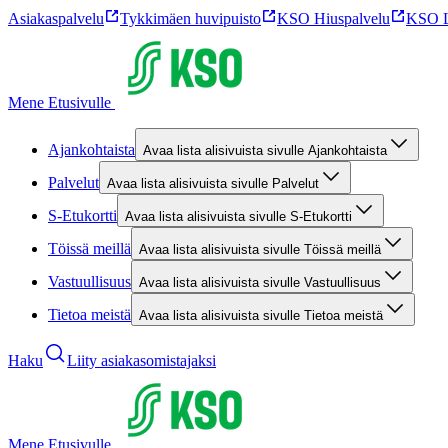
Asiakaspalvelu
Tykkimäen huvipuisto
KSO Hiuspalvelu
KSO L
Mene Etusivulle
Ajankohtaista
Avaa lista alisivuista sivulle Ajankohtaista
Palvelut
Avaa lista alisivuista sivulle Palvelut
S-Etukortti
Avaa lista alisivuista sivulle S-Etukortti
Töissä meillä
Avaa lista alisivuista sivulle Töissä meillä
Vastuullisuus
Avaa lista alisivuista sivulle Vastuullisuus
Tietoa meistä
Avaa lista alisivuista sivulle Tietoa meistä
Haku
Liity asiakasomistajaksi
Mene Etusivulle