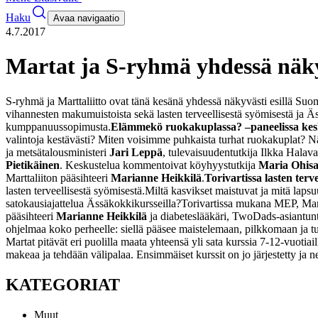
Haku
Avaa navigaatio
4.7.2017
Martat ja S-ryhmä yhdessä näky
S-ryhmä ja Marttaliitto ovat tänä kesänä yhdessä näkyvästi esillä Suo
vihannesten makumuistoista sekä lasten terveellisestä syömisestä ja 
kumppanuussopimusta.
Elämmekö ruokakuplassa? –paneelissa kesk
valintoja kestävästi? Miten voisimme puhkaista turhat ruokakuplat? N
ja metsätalousministeri
Jari Leppä
, tulevaisuudentutkija Ilkka Hala
Pietikäinen
. Keskustelua kommentoivat köyhyystutkija
Maria Ohisa
Marttaliiton pääsihteeri
Marianne Heikkilä
.
Torivartissa lasten terv
lasten terveellisestä syömisestä.
Miltä kasvikset maistuvat ja mitä lapsu
satokausiajattelua Ässäkokkikursseilla?
Torivartissa mukana MEP, Mart
pääsihteeri
Marianne Heikkilä
ja diabeteslääkäri, TwoDads-asiantun
ohjelmaa koko perheelle: siellä pääsee maistelemaan, pilkkomaan ja t
Martat pitävät eri puolilla maata yhteensä yli sata kurssia 7-12-vuotiail
makeaa ja tehdään välipalaa. Ensimmäiset kurssit on jo järjestetty ja
KATEGORIAT
Muut