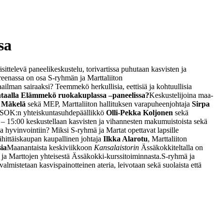
sa
ittelevä paneelikeskustelu, torivartissa puhutaan kasvisten ja
reenassa on osa S-ryhmän ja Marttaliiton
man sairaaksi? Teemmekö herkullisia, eettisiä ja kohtuullisia
ehtaalla Elämmekö ruokakuplassa –paneelissa?
Keskustelijoina maa-
 Mäkelä
sekä MEP, Marttaliiton hallituksen varapuheenjohtaja
Sirpa
t SOK:n yhteiskuntasuhdepäällikkö
Olli-Pekka Koljonen
sekä
40 – 15:00 keskustellaan kasvisten ja vihannesten makumuistoista sekä
aa hyvinvointiin? Miksi S-ryhmä ja Martat opettavat lapsille
hittäiskaupan kaupallinen johtaja
Ilkka Alarotu
, Marttaliiton
sia
Maanantaista keskiviikkoon
Kansalaistorin
Ässäkokkiteltalla on
 ja Marttojen yhteisestä Ässäkokki-kurssitoiminnasta.
S-ryhmä ja
 valmistetaan kasvispainotteinen ateria, leivotaan sekä suolaista että