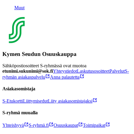
Muut
Kymen Seudun Osuuskauppa
Sähköpostiosoitteet S-ryhmässä ovat muotoa
etunimi.sukunimi@sok.fi
Yhteystiedot
Laskutusosoitteet
Palvelut
S-
ryhmän asiakaspalvelu
Anna palautetta
Asiakasomistaja
S-Etukortti
Liittymisedut
Liity asiakasomistajaksi
S-ryhmä muualla
Yhteishyvä
S-ryhmä.fi
Osuuskaupat
Toimipaikat