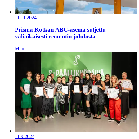
11.11.2024
Prisma Kotkan ABC-asema suljettu
väliaikaisesti remontin johdosta
Muut
11.9.2024