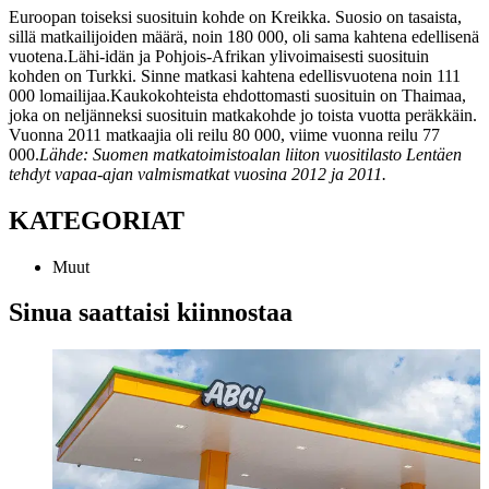
Euroopan toiseksi suosituin kohde on Kreikka. Suosio on tasaista,
sillä matkailijoiden määrä, noin 180 000, oli sama kahtena edellisenä
vuotena.
Lähi-idän ja Pohjois-Afrikan ylivoimaisesti suosituin
kohden on Turkki. Sinne matkasi kahtena edellisvuotena noin 111
000 lomailijaa.
Kaukokohteista ehdottomasti suosituin on Thaimaa,
joka on neljänneksi suosituin matkakohde jo toista vuotta peräkkäin.
Vuonna 2011 matkaajia oli reilu 80 000, viime vuonna reilu 77
000.
Lähde: Suomen matkatoimistoalan liiton vuositilasto Lentäen
tehdyt vapaa-ajan valmismatkat vuosina 2012 ja 2011.
KATEGORIAT
Muut
Sinua saattaisi kiinnostaa