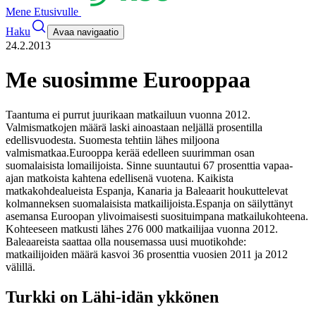
Mene Etusivulle
Haku
Avaa navigaatio
24.2.2013
Me suosimme Eurooppaa
Taantuma ei purrut juurikaan matkailuun vuonna 2012.
Valmismatkojen määrä laski ainoastaan neljällä prosentilla
edellisvuodesta. Suomesta tehtiin lähes miljoona
valmismatkaa.
Eurooppa kerää edelleen suurimman osan
suomalaisista lomailijoista. Sinne suuntautui 67 prosenttia vapaa-
ajan matkoista kahtena edellisenä vuotena. Kaikista
matkakohdealueista Espanja, Kanaria ja Baleaarit houkuttelevat
kolmanneksen suomalaisista matkailijoista.
Espanja on säilyttänyt
asemansa Euroopan ylivoimaisesti suosituimpana matkailukohteena.
Kohteeseen matkusti lähes 276 000 matkailijaa vuonna 2012.
Baleaareista saattaa olla nousemassa uusi muotikohde:
matkailijoiden määrä kasvoi 36 prosenttia vuosien 2011 ja 2012
välillä.
Turkki on Lähi-idän ykkönen