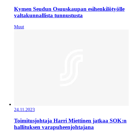
Kymen Seudun Osuuskaupan esihenkilötyölle
valtakunnallista tunnustusta
Muut
24.11.2023
Toimitusjohtaja Harri Miettinen jatkaa SOK:n
hallituksen varapuheenjohtajana