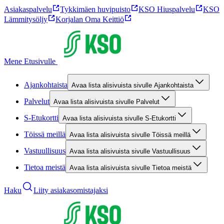
Asiakaspalvelu
Tykkimäen huvipuisto
KSO Hiuspalvelu
KSO
Lämmitysöljy
Korjalan Oma Keittiö
Mene Etusivulle
Ajankohtaista
Avaa lista alisivuista sivulle Ajankohtaista
Palvelut
Avaa lista alisivuista sivulle Palvelut
S-Etukortti
Avaa lista alisivuista sivulle S-Etukortti
Töissä meillä
Avaa lista alisivuista sivulle Töissä meillä
Vastuullisuus
Avaa lista alisivuista sivulle Vastuullisuus
Tietoa meistä
Avaa lista alisivuista sivulle Tietoa meistä
Haku
Liity asiakasomistajaksi