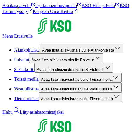
Asiakaspalvelu
Tykkimäen huvipuisto
KSO Hiuspalvelu
KSO
Lämmitysöljy
Korjalan Oma Keittiö
Mene Etusivulle
Ajankohtaista
Avaa lista alisivuista sivulle Ajankohtaista
Palvelut
Avaa lista alisivuista sivulle Palvelut
S-Etukortti
Avaa lista alisivuista sivulle S-Etukortti
Töissä meillä
Avaa lista alisivuista sivulle Töissä meillä
Vastuullisuus
Avaa lista alisivuista sivulle Vastuullisuus
Tietoa meistä
Avaa lista alisivuista sivulle Tietoa meistä
Haku
Liity asiakasomistajaksi