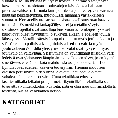
suuntaan. Muun muassa hillityt valkoisen ja harmaan sävyt ovat
kasvattamassa suosiotaan. Jouluvalojen käyttöaikaa halutaan
pidentää valitsemalla muita kuin perinteisiä jouluvärejä.
Jos väreissä
halutaan pelkistetympää, muotoilussa mennään vastakkaiseen
suuntaan. Koristeellisuus, strassit ja sisustuksellisuus ovat kasvavia
trendejä.
– Esimerkiksi lankapäällysteiset ja metallin sävyiset
sisustusvalopallot ovat suosittuja tänä vuonna. Lankapäällysteiset
pallot ovat olleet myyntihitti jo syksystä alkaen ja edelleen joulun
lähestyessä. Metallin sävyistä kupari on tullut myös jouluvaloihin ja
sitä näkee niin palloissa kuin johdoissa.
Led on valttia myös
jouluvaloissa
Vauhdilla yleistyneet led-valot ovat nykyisin myös
jouluvalojen valtavirtaa. Yleistymistä on vauhdittanut niissäkin väri:
ledeissä ovat yleistyneet lämpimämmät valkoisen sävyt, joten kylmä
sinertävyys ei enää karkota mahdollisia ostajaehdokkaita.
– Led-
kynttilät ovat edelleen kasvava tuoteryhmä. Hieman muovisen
oloisten peruskynttilöiden rinnalle ovat tulleet ledeillä olevat
vahakynttilät ja erilaiset värit. Uutta tekniikkaa edustavat
lasertekniikalla leikatut puu ja -metallikyntteliköt. Tekniikalla saa
toteutettua kynttelikköihin kuvioita, joita ei olisi muutoin mahdollista
toteuttaa, Maisa Vehviläinen kertoo.
KATEGORIAT
Muut