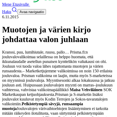
Mene Etusivulle
Haku
Avaa navigaatio
6.11.2015
Muotojen ja värien kirjo
johdattaa valon juhlaan
Kranssi, puu, lumihiutale, ruusu, pallo… Prisma.fi:n
jouluvalovalikoimaa selaillessa on helppo huomata, että
ikkunalaudalle asetellun punaisen kynttelikön valtakausi on ohi.
Jouluun voi tuoda valoa lähes rajattomasta muotojen ja värien
runsaudesta.
– Marketketjujemme valikoimissa on noin 150 erilaista
jouluvaloa. Prisman valikoima on laajin, mutta myös S-marketeissa
on myynnissä jouluvaloja. Myyntisesonki alkaa lokakuussa ja jatkuu
jouluun asti. Huipussaan jouluvalojen myynti on marras–joulukuun
vaihteessa, vahvistaa valikoimapäällikkö
Maisa Vehviläinen
SOK
Marketkaupan ketjuohjauksesta.
Prisman ja S-marketin lisäksi
jouluvalot kuuluvat myös Kodin Terrojen ja Sokos-tavaratalojen
valikoimiin.
Pelkistetympiä sävyjä, runsaampia
muotoja
Jouluvalojen värivaihtoehtojen lisääntyminen ei tarkoita
mitään räikeyden ilotulitusta, vaan siirtymistä pelkistetympään