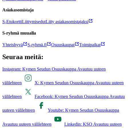
Asiakasomistaja
S-Etukortti
Liittymisedut
Liity asiakasomistajaksi
S-ryhmä muualla
Yhteishyvä
S-ryhmä.fi
Osuuskaupat
Toimipaikat
Seuraa meitä:
Instagram: Kymen Seudun Osuuskauppa Avautuu uuteen
välilehteen
X: Kymen Seudun Osuuskauppa Avautuu uuteen
välilehteen
Facebook: Kymen Seudun Osuuskauppa Avautuu
uuteen välilehteen
Youtube: Kymen Seudun Osuuskauppa
Avautuu uuteen välilehteen
Linkedin: KSO Avautuu uuteen