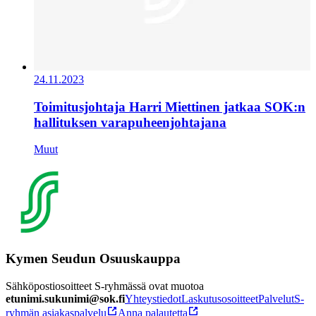
24.11.2023
Toimitusjohtaja Harri Miettinen jatkaa SOK:n
hallituksen varapuheenjohtajana
Muut
Kymen Seudun Osuuskauppa
Sähköpostiosoitteet S-ryhmässä ovat muotoa
etunimi.sukunimi@sok.fi
Yhteystiedot
Laskutusosoitteet
Palvelut
S-
ryhmän asiakaspalvelu
Anna palautetta