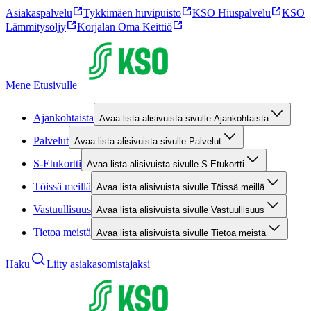
Asiakaspalvelu
Tykkimäen huvipuisto
KSO Hiuspalvelu
KSO
Lämmitysöljy
Korjalan Oma Keittiö
Mene Etusivulle
Ajankohtaista
Avaa lista alisivuista sivulle Ajankohtaista
Palvelut
Avaa lista alisivuista sivulle Palvelut
S-Etukortti
Avaa lista alisivuista sivulle S-Etukortti
Töissä meillä
Avaa lista alisivuista sivulle Töissä meillä
Vastuullisuus
Avaa lista alisivuista sivulle Vastuullisuus
Tietoa meistä
Avaa lista alisivuista sivulle Tietoa meistä
Haku
Liity asiakasomistajaksi