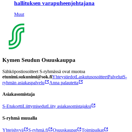
hallituksen varapuheenjohtajana
Muut
Kymen Seudun Osuuskauppa
Sähköpostiosoitteet S-ryhmässä ovat muotoa
etunimi.sukunimi@sok.fi
Yhteystiedot
Laskutusosoitteet
Palvelut
S-
ryhmän asiakaspalvelu
Anna palautetta
Asiakasomistaja
S-Etukortti
Liittymisedut
Liity asiakasomistajaksi
S-ryhmä muualla
Yhteishyvä
S-ryhmä.fi
Osuuskaupat
Toimipaikat