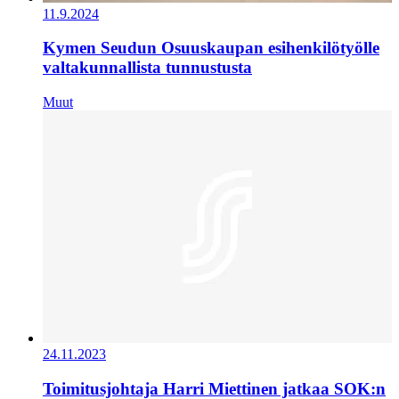
11.9.2024
Kymen Seudun Osuuskaupan esihenkilötyölle
valtakunnallista tunnustusta
Muut
24.11.2023
Toimitusjohtaja Harri Miettinen jatkaa SOK:n