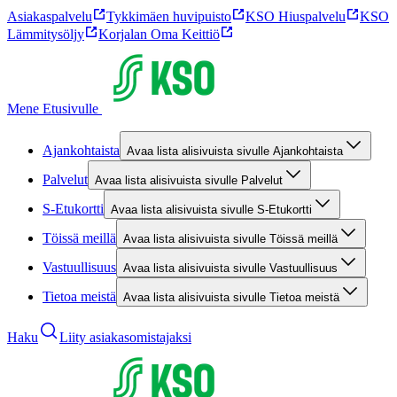
Asiakaspalvelu
Tykkimäen huvipuisto
KSO Hiuspalvelu
KSO
Lämmitysöljy
Korjalan Oma Keittiö
Mene Etusivulle
Ajankohtaista
Avaa lista alisivuista sivulle Ajankohtaista
Palvelut
Avaa lista alisivuista sivulle Palvelut
S-Etukortti
Avaa lista alisivuista sivulle S-Etukortti
Töissä meillä
Avaa lista alisivuista sivulle Töissä meillä
Vastuullisuus
Avaa lista alisivuista sivulle Vastuullisuus
Tietoa meistä
Avaa lista alisivuista sivulle Tietoa meistä
Haku
Liity asiakasomistajaksi