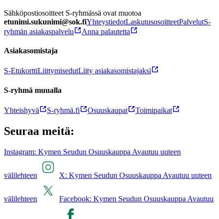
Sähköpostiosoitteet S-ryhmässä ovat muotoa
etunimi.sukunimi@sok.fi
Yhteystiedot
Laskutusosoitteet
Palvelut
S-
ryhmän asiakaspalvelu
Anna palautetta
Asiakasomistaja
S-Etukortti
Liittymisedut
Liity asiakasomistajaksi
S-ryhmä muualla
Yhteishyvä
S-ryhmä.fi
Osuuskaupat
Toimipaikat
Seuraa meitä:
Instagram: Kymen Seudun Osuuskauppa Avautuu uuteen
välilehteen
X: Kymen Seudun Osuuskauppa Avautuu uuteen
välilehteen
Facebook: Kymen Seudun Osuuskauppa Avautuu