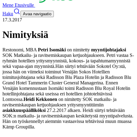
Mene Etusivulle
Haku
Avaa navigaatio
17.3.2017
Nimityksiä
Restonomi, MBA
Petri Isomäki
on nimitetty
myyntijohtajaksi
SOK Matkailu- ja ravitsemiskaupan ketjuohjaukseen. Petri vastaa S-
ryhmän hotellien yritysmyynnistä, kokous- ja tapahtumamyynnistä
sekä vapaa-ajan myynnistä.
Hän siirtyi tehtävään Sokotel Oy:stä,
jossa hän on viimeksi toiminut Venäjän Sokos Hotellien
toimitusjohtajana sekä Radisson Blu Plaza Hotelin ja Radisson Blu
Grand Hotel Tammerin Cluster General Managerina. Ennen
Venäjän komennustaan Isomäki toimi Radisson Blu Royal Hotelin
hotellinjohtajana sekä useissa eri hotellien johtotehtävissä
Lontoossa.
Heidi Kekkonen
on nimitetty SOK matkailu- ja
ravitsemiskaupan ketjuohjauksen yritysmyyntitiimiin
asiakkuuspäälliköksi
27.2.2017 alkaen. Heidi siirtyi tehtävään
SOK:n matkailu- ja ravitsemiskaupan keskitetystä myyntipalvelusta.
Hän on työskennellyt aiemmin vastaavissa tehtävissä muun muassa
Kämp Groupilla.