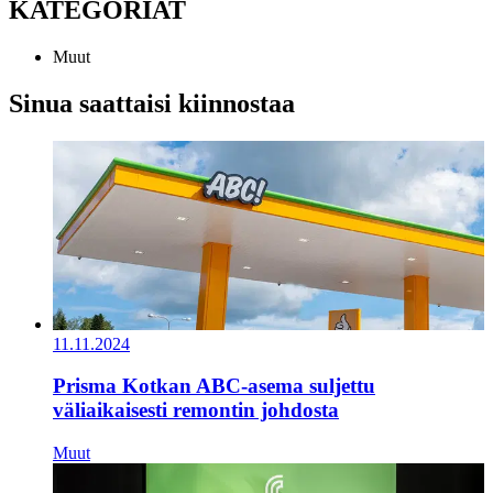
KATEGORIAT
Muut
Sinua saattaisi kiinnostaa
11.11.2024
Prisma Kotkan ABC-asema suljettu
väliaikaisesti remontin johdosta
Muut