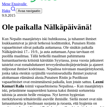
Mene Etusivulle
Haku
Avaa navigaatio
9.9.2015
Ole paikalla Nälkäpäivänä!
Kun Nepalin maanjäristys iski huhtikuussa, ja tuhannet ihmiset
loukkaantuivat ja jäivät hetkessä kodittomiksi, Punaisen Ristin
vapaaehtoiset olivat paikalla auttamassa. Ole sinäkin paikalla
Nälkäpäivänä 17.- 19.9., ja auta auttamaan.
Apua tarvitaan eri
puolilla maailmaa. Tällä hetkellä maailman pahimmasta
humanitaarisesta kriisistä kärsitään Syyriassa, jossa vuosia jatkuneet
taistelut ovat romahduttaneet terveydenhuoltojärjestelmän ja ajaneet
miljoonat ihmiset kodeistaan. Nepalissa toivutaan maanjäristyksestä,
jonka takia etenkin syrjäisillä vuoristoseuduilla ihmiset joutuvat
aloittamaan elämänsä alusta.
Punaisen Ristin ja Puolikuun
vapaaehtoiset ovat ensimmäisenä paikalla, kun jotain sattuu.
Laxmi
Kumari Raila
toimii vapaaehtoisena Nepalissa.
– Kun maanjäristys
iski, pelastimme naapureideni kanssa kaksi ihmistä sortuneista
taloista ja annoin heille ensiapua. Nyt kerron hygienian
merkityksestä telttaleireillä asuville ihmisille. Siellä monet ovat niin
lamaantuneita ja huolissaan suojasta ja ruoasta, että hygienia on