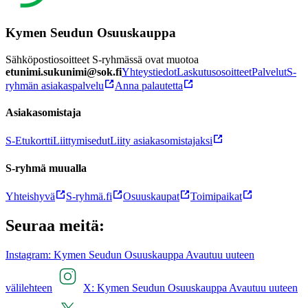
Kymen Seudun Osuuskauppa
Sähköpostiosoitteet S-ryhmässä ovat muotoa
etunimi.sukunimi@sok.fi
Yhteystiedot
Laskutusosoitteet
Palvelut
S-
ryhmän asiakaspalvelu
Anna palautetta
Asiakasomistaja
S-Etukortti
Liittymisedut
Liity asiakasomistajaksi
S-ryhmä muualla
Yhteishyvä
S-ryhmä.fi
Osuuskaupat
Toimipaikat
Seuraa meitä:
Instagram: Kymen Seudun Osuuskauppa Avautuu uuteen
välilehteen
X: Kymen Seudun Osuuskauppa Avautuu uuteen