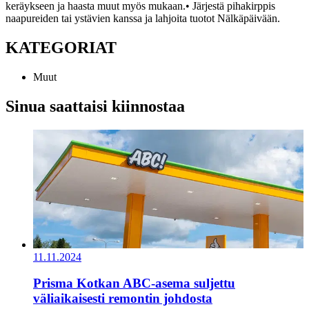
keräykseen ja haasta muut myös mukaan.
• Järjestä pihakirppis
naapureiden tai ystävien kanssa ja lahjoita tuotot Nälkäpäivään.
KATEGORIAT
Muut
Sinua saattaisi kiinnostaa
11.11.2024
Prisma Kotkan ABC-asema suljettu
väliaikaisesti remontin johdosta