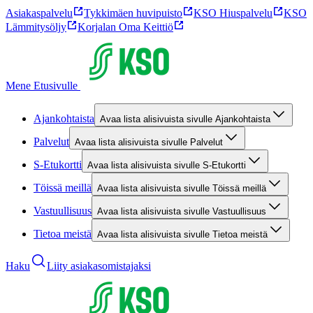
Asiakaspalvelu
Tykkimäen huvipuisto
KSO Hiuspalvelu
KSO
Lämmitysöljy
Korjalan Oma Keittiö
Mene Etusivulle
Ajankohtaista
Avaa lista alisivuista sivulle Ajankohtaista
Palvelut
Avaa lista alisivuista sivulle Palvelut
S-Etukortti
Avaa lista alisivuista sivulle S-Etukortti
Töissä meillä
Avaa lista alisivuista sivulle Töissä meillä
Vastuullisuus
Avaa lista alisivuista sivulle Vastuullisuus
Tietoa meistä
Avaa lista alisivuista sivulle Tietoa meistä
Haku
Liity asiakasomistajaksi