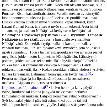
unohtunut, Laxmi Kumari Raila kertoo.
– Omakin kotitaloni romahti,
ja asun lasteni kanssa pressun alla. Koen silti olevani onnekas, sillä
minulla on perheeni tukena.
Nälkäpäivänä kerätään varoja Suomen
Punaisen Ristin katastrofirahastoon. Varoilla tuetaan avustustyötä
luonnononnettomuuksissa ja konflikteissa eri puolilla maailmaa.
Lisäksi varoilla autetaan myös Suomessa.
Vapaaehtoiset, kuten
Laxmi Kumari Raila, tarvitsevat myös sinun tukeasi. Auta häntä
auttamaan, ja osallistu Nälkäpäivä-keräykseen kerääjänä tai
lahjoittajana. Lipaskeräys järjestetään 17.-19. syyskuuta.
Tempaise
Nälkäpäivän hyväksi!
Luovuus ja hassuttelu ovat sallittua
Nälkäpäivänä. Esimerkiksi työpaikalla tai kaveriporukalla voi
vapaasti toteuttaa juuri sen hyväntekeväisyysidean, jota on joskus
ujosti suunniteltu. Töissä tai harrastusporukassa voi järjestää pienet
myyjäiset, joiden tuotto lahjoitetaan Nälkäpäivään. Lähestyykö
polttarit, joiden sankari tekee mielellään hyviä tekoja? Lähtekää
vaikka tunniksi keräämään!
Vinkkejä Nälkäpäivään:
• Lähde
rohkeasti lipaskerääjäksi!
• Kokoa porukka ja lähde yhdessä ystävien
kanssa keräämään. Lähimmän keräyspaikan löydät
täältä
.
•
Perusta nettilipas ja jaa lipasta sähköpostilla ja sosiaalisessa
mediassa. Lippaan voi perustaa osoitteessa
lahjoituslipas.fi/punainenristi
• Leivo herkkuja kahvipöytään
töissä, koulussa tai kotona ja pyydä maksamaan herkusta
kahvilahintojen mukaan. Lahjoita keräämäsi rahat Nälkäpäivään.
•
Syö lounaaksi yhtenä päivänä esimerkiksi puuroa tai jätä
viikonlopun herkkuostokset hyllylle. Lahjoita säästyneet lounasrahat