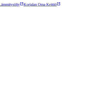
ämmitysöljy
Korjalan Oma Keittiö