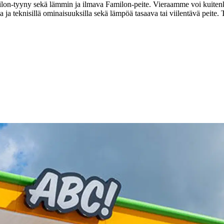
tyyny sekä lämmin ja ilmava Familon-peite. Vieraamme voi kuitenkin edu
 ja teknisillä ominaisuuksilla sekä lämpöä tasaava tai viilentävä peite.