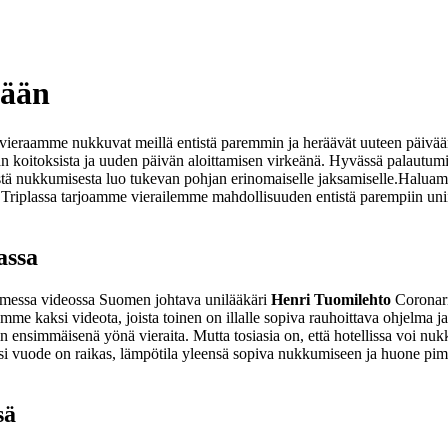
vään
 vieraamme nukkuvat meillä entistä paremmin ja heräävät uuteen päivään 
än koitoksista ja uuden päivän aloittamisen virkeänä. Hyvässä palautu
stä nukkumisesta luo tukevan pohjan erinomaiselle jaksamiselle.
Haluamm
l Triplassa tarjoamme vierailemme mahdollisuuden entistä parempiin un
assa
lmessa videossa Suomen johtava unilääkäri
Henri Tuomilehto
Coronari
mme kaksi videota, joista toinen on illalle sopiva rauhoittava ohjelma j
in ensimmäisenä yönä vieraita. Mutta tosiasia on, että hotellissa voi n
ksi vuode on raikas, lämpötila yleensä sopiva nukkumiseen ja huone pim
sä