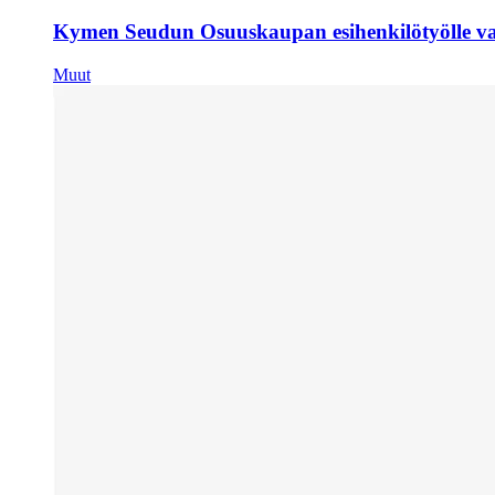
Kymen Seudun Osuuskaupan esihenkilötyölle val
Muut