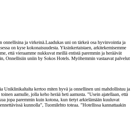
onnellisina ja virkeinä.
Laadukas uni on tärkeä osa hyvinvointia ja
misessa on kyse kokonaisuudesta. Yksinkertaistaen, arkitekemisemme
e, että vieraamme nukkuvat meillä entistä paremmin ja heräävät
iin, Onnellisiin uniin by Sokos Hotels. Myöhemmin vastaavat palvelut
a Uniklinikaltalta kertoo miten hyvä ja onnellinen uni mahdollistuu ja
a toinen aamulle, jolla keho herää heti aamusta.
”Usein ajatellaan, että
ukkua jopa paremmin kuin kotona, kun tietyt arkielämään kuuluvat
ennettävissä kunnolla”, Tuomilehto toteaa. ”Hotellissa kannattaakin