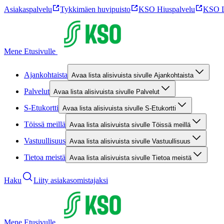
Asiakaspalvelu
Tykkimäen huvipuisto
KSO Hiuspalvelu
KSO L
Mene Etusivulle
Ajankohtaista
Avaa lista alisivuista sivulle Ajankohtaista
Palvelut
Avaa lista alisivuista sivulle Palvelut
S-Etukortti
Avaa lista alisivuista sivulle S-Etukortti
Töissä meillä
Avaa lista alisivuista sivulle Töissä meillä
Vastuullisuus
Avaa lista alisivuista sivulle Vastuullisuus
Tietoa meistä
Avaa lista alisivuista sivulle Tietoa meistä
Haku
Liity asiakasomistajaksi
Mene Etusivulle