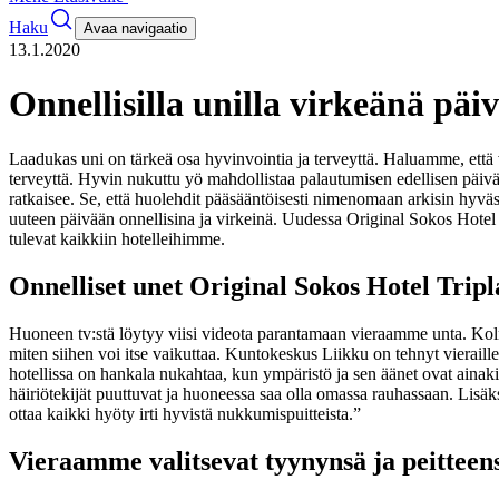
Haku
Avaa navigaatio
13.1.2020
Onnellisilla unilla virkeänä päi
Laadukas uni on tärkeä osa hyvinvointia ja terveyttä. Haluamme, että
terveyttä. Hyvin nukuttu yö mahdollistaa palautumisen edellisen päiv
ratkaisee. Se, että huolehdit pääsääntöisesti nimenomaan arkisin hyvä
uuteen päivään onnellisina ja virkeinä. Uudessa Original Sokos Hote
tulevat kaikkiin hotelleihimme.
Onnelliset unet Original Sokos Hotel Tripl
Huoneen tv:stä löytyy viisi videota parantamaan vieraamme unta. Ko
miten siihen voi itse vaikuttaa. Kuntokeskus Liikku on tehnyt vieraille
hotellissa on hankala nukahtaa, kun ympäristö ja sen äänet ovat ainak
häiriötekijät puuttuvat ja huoneessa saa olla omassa rauhassaan. Lisä
ottaa kaikki hyöty irti hyvistä nukkumispuitteista.”
Vieraamme valitsevat tyynynsä ja peitteen