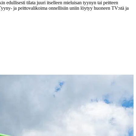
llisesti tilata juuri itselleen mieluisan tyynyn tai peitteen
 Tyyny- ja peittovalikoima onnellisiin uniin löytyy huoneen TV:stä ja