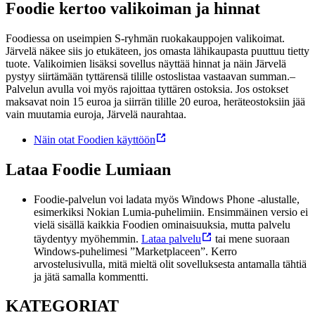
Foodie kertoo valikoiman ja hinnat
Foodiessa on useimpien S-ryhmän ruokakauppojen valikoimat.
Järvelä näkee siis jo etukäteen, jos omasta lähikaupasta puuttuu tietty
tuote. Valikoimien lisäksi sovellus näyttää hinnat ja näin Järvelä
pystyy siirtämään tyttärensä tilille ostoslistaa vastaavan summan.
–
Palvelun avulla voi myös rajoittaa tyttären ostoksia. Jos ostokset
maksavat noin 15 euroa ja siirrän tilille 20 euroa, heräteostoksiin jää
vain muutamia euroja, Järvelä naurahtaa.
Näin otat Foodien käyttöön
Lataa Foodie Lumiaan
Foodie-palvelun voi ladata myös Windows Phone -alustalle,
esimerkiksi Nokian Lumia-puhelimiin. Ensimmäinen versio ei
vielä sisällä kaikkia Foodien ominaisuuksia, mutta palvelu
täydentyy myöhemmin.
Lataa palvelu
tai mene suoraan
Windows-puhelimesi ”Marketplaceen”. Kerro
arvostelusivulla, mitä mieltä olit sovelluksesta antamalla tähtiä
ja jätä samalla kommentti.
KATEGORIAT