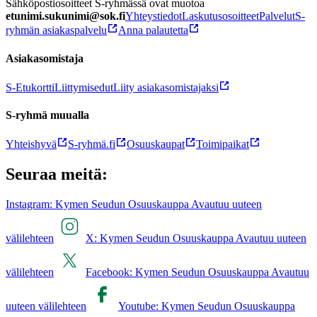
Sähköpostiosoitteet S-ryhmässä ovat muotoa
etunimi.sukunimi@sok.fi
Yhteystiedot
Laskutusosoitteet
Palvelut
S-
ryhmän asiakaspalvelu
Anna palautetta
Asiakasomistaja
S-Etukortti
Liittymisedut
Liity asiakasomistajaksi
S-ryhmä muualla
Yhteishyvä
S-ryhmä.fi
Osuuskaupat
Toimipaikat
Seuraa meitä:
Instagram: Kymen Seudun Osuuskauppa Avautuu uuteen
välilehteen
X: Kymen Seudun Osuuskauppa Avautuu uuteen
välilehteen
Facebook: Kymen Seudun Osuuskauppa Avautuu
uuteen välilehteen
Youtube: Kymen Seudun Osuuskauppa