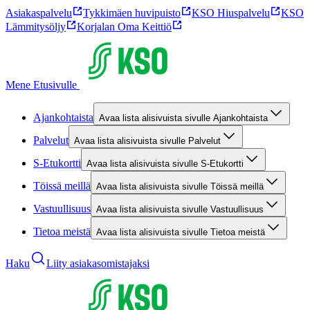
Asiakaspalvelu
Tykkimäen huvipuisto
KSO Hiuspalvelu
KSO
Lämmitysöljy
Korjalan Oma Keittiö
Mene Etusivulle
Ajankohtaista
Avaa lista alisivuista sivulle Ajankohtaista
Palvelut
Avaa lista alisivuista sivulle Palvelut
S-Etukortti
Avaa lista alisivuista sivulle S-Etukortti
Töissä meillä
Avaa lista alisivuista sivulle Töissä meillä
Vastuullisuus
Avaa lista alisivuista sivulle Vastuullisuus
Tietoa meistä
Avaa lista alisivuista sivulle Tietoa meistä
Haku
Liity asiakasomistajaksi