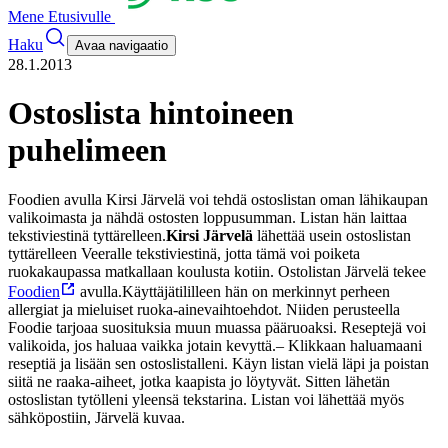
Mene Etusivulle
Haku
Avaa navigaatio
28.1.2013
Ostoslista hintoineen
puhelimeen
Foodien avulla Kirsi Järvelä voi tehdä ostoslistan oman lähikaupan
valikoimasta ja nähdä ostosten loppusumman. Listan hän laittaa
tekstiviestinä tyttärelleen.
Kirsi Järvelä
lähettää usein ostoslistan
tyttärelleen Veeralle tekstiviestinä, jotta tämä voi poiketa
ruokakaupassa matkallaan koulusta kotiin. Ostolistan Järvelä tekee
Foodien
avulla.
Käyttäjätililleen hän on merkinnyt perheen
allergiat ja mieluiset ruoka-ainevaihtoehdot. Niiden perusteella
Foodie tarjoaa suosituksia muun muassa pääruoaksi. Reseptejä voi
valikoida, jos haluaa vaikka jotain kevyttä.
– Klikkaan haluamaani
reseptiä ja lisään sen ostoslistalleni. Käyn listan vielä läpi ja poistan
siitä ne raaka-aiheet, jotka kaapista jo löytyvät. Sitten lähetän
ostoslistan tytölleni yleensä tekstarina. Listan voi lähettää myös
sähköpostiin, Järvelä kuvaa.