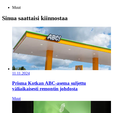
Muut
Sinua saattaisi kiinnostaa
11.11.2024
Prisma Kotkan ABC-asema suljettu
väliaikaisesti remontin johdosta
Muut