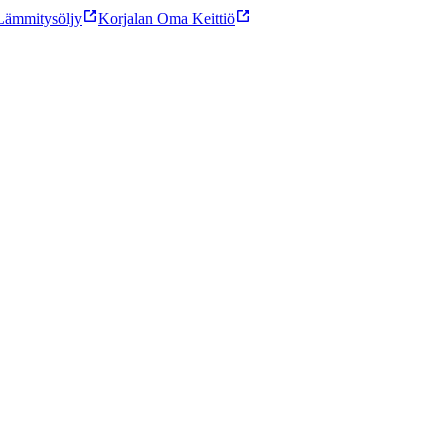
ämmitysöljy
Korjalan Oma Keittiö