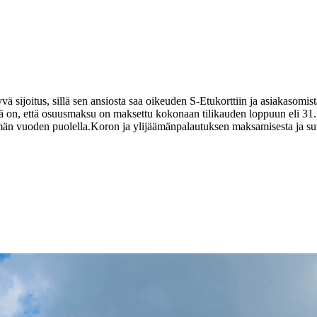
ä sijoitus, sillä sen ansiosta saa oikeuden S-Etukorttiin ja asiakasom
 on, että osuusmaksu on maksettu kokonaan tilikauden loppuun eli 31.
än vuoden puolella.
Koron ja ylijäämänpalautuksen maksamisesta ja su