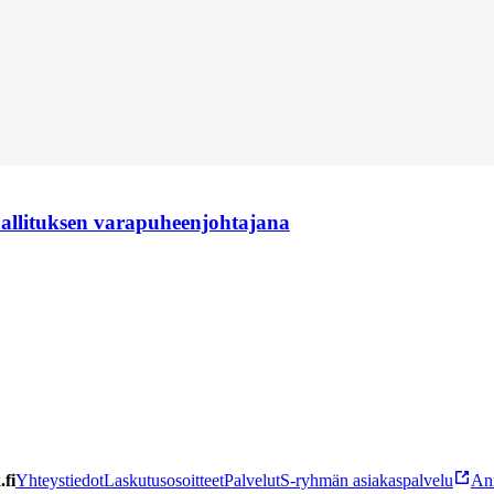
hallituksen varapuheenjohtajana
fi
Yhteystiedot
Laskutusosoitteet
Palvelut
S-ryhmän asiakaspalvelu
Ann