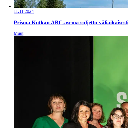
11.11.2024
Prisma Kotkan ABC-asema suljettu väliaikaisest
Muut