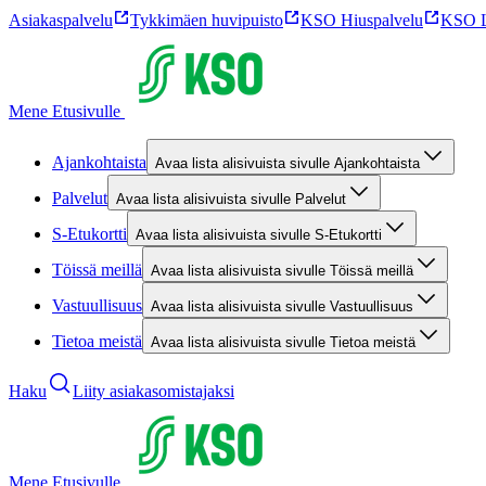
Asiakaspalvelu
Tykkimäen huvipuisto
KSO Hiuspalvelu
KSO L
Mene Etusivulle
Ajankohtaista
Avaa lista alisivuista sivulle Ajankohtaista
Palvelut
Avaa lista alisivuista sivulle Palvelut
S-Etukortti
Avaa lista alisivuista sivulle S-Etukortti
Töissä meillä
Avaa lista alisivuista sivulle Töissä meillä
Vastuullisuus
Avaa lista alisivuista sivulle Vastuullisuus
Tietoa meistä
Avaa lista alisivuista sivulle Tietoa meistä
Haku
Liity asiakasomistajaksi
Mene Etusivulle