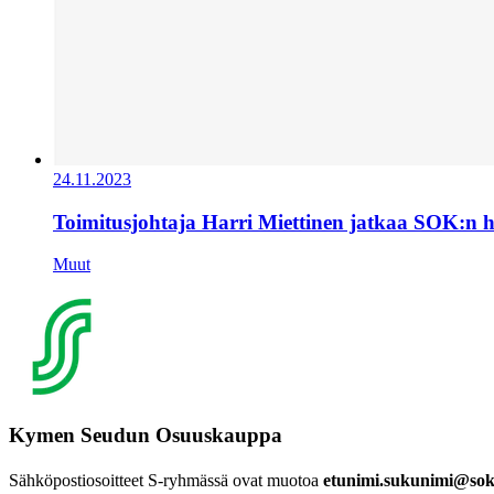
24.11.2023
Toimitusjohtaja Harri Miettinen jatkaa SOK:n 
Muut
Kymen Seudun Osuuskauppa
Sähköpostiosoitteet S-ryhmässä ovat muotoa
etunimi.sukunimi@sok.