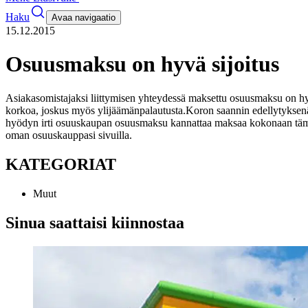
Haku
Avaa navigaatio
15.12.2015
Osuusmaksu on hyvä sijoitus
Asiakasomistajaksi liittymisen yhteydessä maksettu osuusmaksu on hyv
korkoa, joskus myös ylijäämänpalautusta.
Koron saannin edellytyksenä
hyödyn irti osuuskaupan osuusmaksu kannattaa maksaa kokonaan täm
oman osuuskauppasi sivuilla.
KATEGORIAT
Muut
Sinua saattaisi kiinnostaa