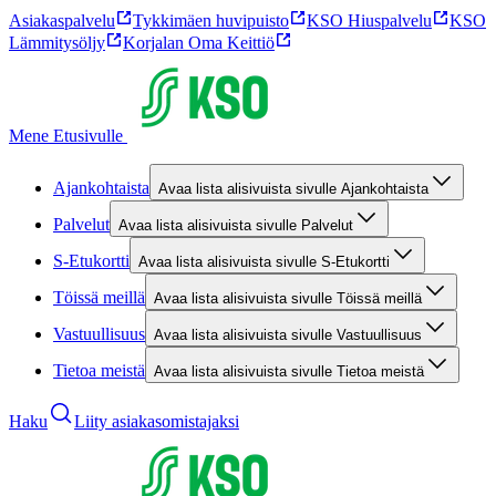
Asiakaspalvelu
Tykkimäen huvipuisto
KSO Hiuspalvelu
KSO
Lämmitysöljy
Korjalan Oma Keittiö
Mene Etusivulle
Ajankohtaista
Avaa lista alisivuista sivulle Ajankohtaista
Palvelut
Avaa lista alisivuista sivulle Palvelut
S-Etukortti
Avaa lista alisivuista sivulle S-Etukortti
Töissä meillä
Avaa lista alisivuista sivulle Töissä meillä
Vastuullisuus
Avaa lista alisivuista sivulle Vastuullisuus
Tietoa meistä
Avaa lista alisivuista sivulle Tietoa meistä
Haku
Liity asiakasomistajaksi