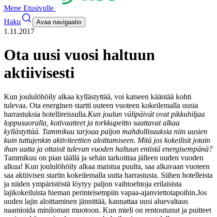
Mene Etusivulle
Haku
Avaa navigaatio
1.11.2017
Ota uusi vuosi haltuun
aktiivisesti
Kun joululöhöily alkaa kyllästyttää, voi katseen kääntää kohti
tulevaa. Ota energinen startti uuteen vuoteen kokeilemalla uusia
harrastuksia hotellireissulla.
Kun joulun välipäivät ovat pikkuhiljaa
loppusuoralla, kotivaatteet ja torkkupeitto saattavat alkaa
kyllästyttää. Tammikuu tarjoaa paljon mahdollisuuksia niin uusien
kuin tuttujenkin aktiviteettien aloittamiseen. Mitä jos kokeilisit jotain
ihan uutta ja ottaisit tulevan vuoden haltuun entistä energisempänä?
Tammikuu on pian täällä ja sehän tarkoittaa jälleen uuden vuoden
alkua! Kun joululöhöily alkaa maistua puulta, saa alkavaan vuoteen
saa aktiivisen startin kokeilemalla uutta harrastusta. Siihen hotelleista
ja niiden ympäristöstä löytyy paljon vaihtoehtoja erilaisista
lajikokeiluista hieman perinteisempiin vapaa-ajanviettotapoihin.
Jos
uuden lajin aloittaminen jännittää, kannattaa uusi aluevaltaus
naamioida miniloman muotoon. Kun mieli on rentoutunut ja puitteet