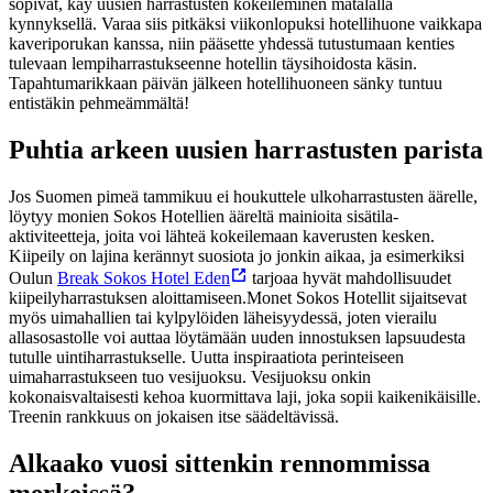
sopivat, käy uusien harrastusten kokeileminen matalalla
kynnyksellä. Varaa siis pitkäksi viikonlopuksi hotellihuone vaikkapa
kaveriporukan kanssa, niin pääsette yhdessä tutustumaan kenties
tulevaan lempiharrastukseenne hotellin täysihoidosta käsin.
Tapahtumarikkaan päivän jälkeen hotellihuoneen sänky tuntuu
entistäkin pehmeämmältä!
Puhtia arkeen uusien harrastusten parista
Jos Suomen pimeä tammikuu ei houkuttele ulkoharrastusten äärelle,
löytyy monien Sokos Hotellien ääreltä mainioita sisätila-
aktiviteetteja, joita voi lähteä kokeilemaan kaverusten kesken.
Kiipeily on lajina kerännyt suosiota jo jonkin aikaa, ja esimerkiksi
Oulun
Break Sokos Hotel Eden
tarjoaa hyvät mahdollisuudet
kiipeilyharrastuksen aloittamiseen.
Monet Sokos Hotellit sijaitsevat
myös uimahallien tai kylpylöiden läheisyydessä, joten vierailu
allasosastolle voi auttaa löytämään uuden innostuksen lapsuudesta
tutulle uintiharrastukselle. Uutta inspiraatiota perinteiseen
uimaharrastukseen tuo vesijuoksu. Vesijuoksu onkin
kokonaisvaltaisesti kehoa kuormittava laji, joka sopii kaikenikäisille.
Treenin rankkuus on jokaisen itse säädeltävissä.
Alkaako vuosi sittenkin rennommissa
merkeissä?