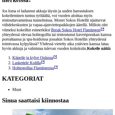
Jos loma ei ladannut akkuja täysin ja uuden harrastuksen
kokeileminen tuntuu työläältä, voi vuoden aloittaa myös
rentouttavammissa tunnelmissa. Monet Sokos Hotellit sijaitsevat
viihdekeskusten ja vapaa-ajanviettopaikkojen äärellä. Milloin olet
viimeksi kokeillut esimerkiksi
Break Sokos Hotel Flamingon
yhteydessä olevaa hohtogolfia tai rentoutunut kaveriporukan kanssa
porealtaassa ja spa-hoidoissa jossakin Sokos Hotellin yhteydessä
toimivassa kylpylässä? Yhdessä vietetty aika ystävien kanssa lataa
hyvin akkuja ja valmistaa tulevan vuoden koitoksiin.
Kokeile näitä:
Kiipeile ja kylve Oulussa
Laskettele Kolilla
Hohtogolfaa Flamingossa
KATEGORIAT
Muut
Sinua saattaisi kiinnostaa