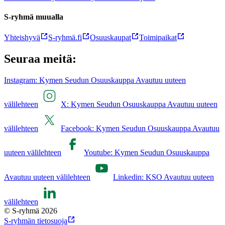
S-ryhmä muualla
Yhteishyvä
S-ryhmä.fi
Osuuskaupat
Toimipaikat
Seuraa meitä:
Instagram: Kymen Seudun Osuuskauppa Avautuu uuteen
välilehteen
X: Kymen Seudun Osuuskauppa Avautuu uuteen
välilehteen
Facebook: Kymen Seudun Osuuskauppa Avautuu
uuteen välilehteen
Youtube: Kymen Seudun Osuuskauppa
Avautuu uuteen välilehteen
Linkedin: KSO Avautuu uuteen
välilehteen
© S-ryhmä 2026
S-ryhmän tietosuoja