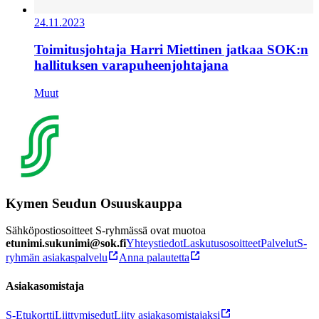
24.11.2023
Toimitusjohtaja Harri Miettinen jatkaa SOK:n
hallituksen varapuheenjohtajana
Muut
Kymen Seudun Osuuskauppa
Sähköpostiosoitteet S-ryhmässä ovat muotoa
etunimi.sukunimi@sok.fi
Yhteystiedot
Laskutusosoitteet
Palvelut
S-
ryhmän asiakaspalvelu
Anna palautetta
Asiakasomistaja
S-Etukortti
Liittymisedut
Liity asiakasomistajaksi