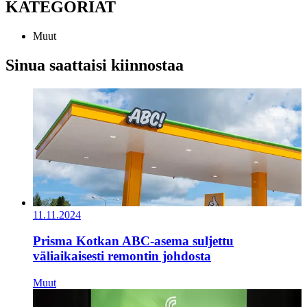
KATEGORIAT
Muut
Sinua saattaisi kiinnostaa
11.11.2024
Prisma Kotkan ABC-asema suljettu
väliaikaisesti remontin johdosta
Muut