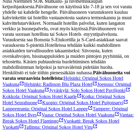
Nina Nieminen SOK Matkailu- ja ravitsemiskaupan
ketjuohjauksesta.
Päivähuone on käytössä klo 7-18 ja sen voi varata
yhdelle tai kahdelle hengelle. Päivähuoneen varustukseen kuuluu
kahvinkeitin tai hotellin vastaanotosta saatava termoskannu ja muut
kahvittelutarvikkeet. Normaalit hotellin palvelut, kuten langaton
verkko ja huonepalvelu, ovat myös käytössä.
Päivähuoneen voi
varata suoraan hotellista tai Sokos Hotels -myyntipalvelusta.
Varauksesta saa Bonusta S-Etukortilla ja S-Card-asiakkaat saavat
varauksesta S-pisteitä.
Hotelleissa tehdään kaikki mahdollinen
asiakkaiden turvallisuuden takaamiseksi: Siivousta, kuten
ovenkahvojen, hissinappuloiden ja muiden pintojen pyyhintää, on
tehostettu. Käsien puhtaudesta huolehtiminen tehdään
mahdollisimman helpoksi ja turvaväleistä pidetään huolta.
Henkilöstö ei tule töihin pienessäkään nuhassa.
Päivähuoneita voi
varata seuraavista hotelleista:
Helsinki: Original Sokos Hotel
Vaakuna
Helsinki: Radisson Blu Plaza Hotel
Joensuu: Original
Sokos Hotel Vaakuna
Jyväskylä: Solo Sokos Hotel Paviljonki
Kokkola: Original Sokos Hotel Kaarle
Kotka: Original Sokos
Hotel Seurahuone
Kuopio: Original Sokos Hotel Puijonsarvi
Lappeenranta: Original Sokos Hotel Lappee
Tampere: Original
Sokos Hotel Ilves
Vaasa: Original Sokos Hotel Vaakuna
Vantaa:
Break Sokos Hotel Flamingo
Vuokatti: Break Sokos Hotel
Vuokatti
Tallinna: Original Sokos Hotel Viru