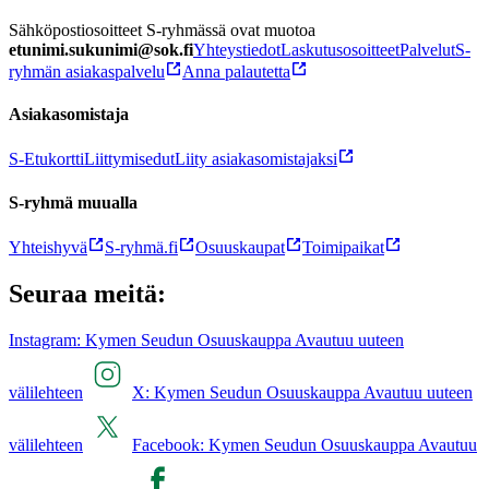
Sähköpostiosoitteet S-ryhmässä ovat muotoa
etunimi.sukunimi@sok.fi
Yhteystiedot
Laskutusosoitteet
Palvelut
S-
ryhmän asiakaspalvelu
Anna palautetta
Asiakasomistaja
S-Etukortti
Liittymisedut
Liity asiakasomistajaksi
S-ryhmä muualla
Yhteishyvä
S-ryhmä.fi
Osuuskaupat
Toimipaikat
Seuraa meitä:
Instagram: Kymen Seudun Osuuskauppa Avautuu uuteen
välilehteen
X: Kymen Seudun Osuuskauppa Avautuu uuteen
välilehteen
Facebook: Kymen Seudun Osuuskauppa Avautuu