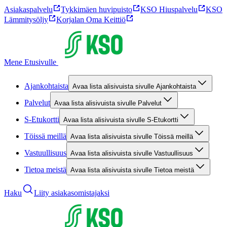
Asiakaspalvelu
Tykkimäen huvipuisto
KSO Hiuspalvelu
KSO
Lämmitysöljy
Korjalan Oma Keittiö
Mene Etusivulle
Ajankohtaista
Avaa lista alisivuista sivulle Ajankohtaista
Palvelut
Avaa lista alisivuista sivulle Palvelut
S-Etukortti
Avaa lista alisivuista sivulle S-Etukortti
Töissä meillä
Avaa lista alisivuista sivulle Töissä meillä
Vastuullisuus
Avaa lista alisivuista sivulle Vastuullisuus
Tietoa meistä
Avaa lista alisivuista sivulle Tietoa meistä
Haku
Liity asiakasomistajaksi