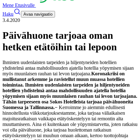
Mene Etusivulle
Haku
Avaa navigaatio
3.4.2020
Päivähuone tarjoaa oman
hetken etätöihin tai lepoon
Ihmisten uudenlaisten tarpeiden ja hiljentyneiden hotellien
yhdistelmä antaa mahdollisuuden ajatella hotellia yöpymisen sijaan
myös muunlaisen rauhan tai levon tarjoajana.
Koronakriisi on
mullistanut arkemme ja ravistellut muun muassa hotellien
toimintaa. Ihmisten uudenlaisten tarpeiden ja hiljentyneiden
hotellien yhdistelmä antaa mahdollisuuden ajatella hotellia
yöpymisen sijaan myös muunlaisen rauhan tai levon tarjoajana.
Tähän tarpeeseen osa Sokos Hotelleista tarjoaa päivähuoneita
Suomessa ja Tallinnassa.
−
Kerroimme jo aiemmin edullisesti
hinnoitellusta viikkotarjouksestamme, joka tarjoaa väliaikaisen
majoitusratkaisun vaikkapa etätyöskentelyyn tai remontin alta
muuttamiseen. Aina ei kuitenkaan ole yöpymistarvetta, joten ratkaisu
voi olla päivähuone, joka tarjoaa huolettoman ratkaisun
etätyöskentelyyn tai muuhun omaan aikaan, kertoo tuottojohtaja