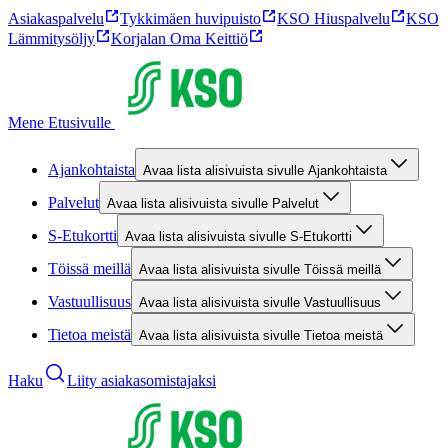
Asiakaspalvelu
Tykkimäen huvipuisto
KSO Hiuspalvelu
KSO
Lämmitysöljy
Korjalan Oma Keittiö
Mene Etusivulle
Ajankohtaista
Avaa lista alisivuista sivulle Ajankohtaista
Palvelut
Avaa lista alisivuista sivulle Palvelut
S-Etukortti
Avaa lista alisivuista sivulle S-Etukortti
Töissä meillä
Avaa lista alisivuista sivulle Töissä meillä
Vastuullisuus
Avaa lista alisivuista sivulle Vastuullisuus
Tietoa meistä
Avaa lista alisivuista sivulle Tietoa meistä
Haku
Liity asiakasomistajaksi