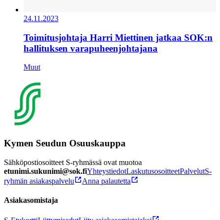
24.11.2023
Toimitusjohtaja Harri Miettinen jatkaa SOK:n
hallituksen varapuheenjohtajana
Muut
Kymen Seudun Osuuskauppa
Sähköpostiosoitteet S-ryhmässä ovat muotoa
etunimi.sukunimi@sok.fi
Yhteystiedot
Laskutusosoitteet
Palvelut
S-
ryhmän asiakaspalvelu
Anna palautetta
Asiakasomistaja