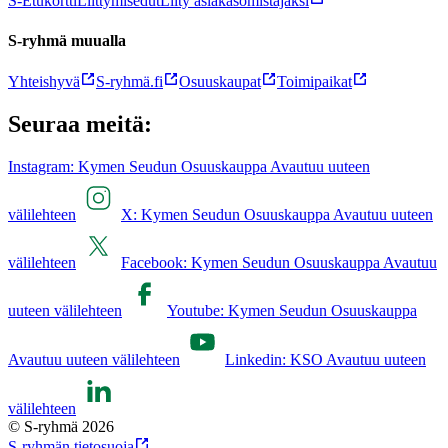
S-Etukortti
Liittymisedut
Liity asiakasomistajaksi
S-ryhmä muualla
Yhteishyvä
S-ryhmä.fi
Osuuskaupat
Toimipaikat
Seuraa meitä:
Instagram: Kymen Seudun Osuuskauppa Avautuu uuteen
välilehteen
X: Kymen Seudun Osuuskauppa Avautuu uuteen
välilehteen
Facebook: Kymen Seudun Osuuskauppa Avautuu
uuteen välilehteen
Youtube: Kymen Seudun Osuuskauppa
Avautuu uuteen välilehteen
Linkedin: KSO Avautuu uuteen
välilehteen
© S-ryhmä 2026
S-ryhmän tietosuoja