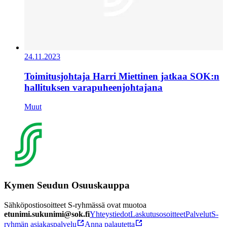
24.11.2023
Toimitusjohtaja Harri Miettinen jatkaa SOK:n
hallituksen varapuheenjohtajana
Muut
Kymen Seudun Osuuskauppa
Sähköpostiosoitteet S-ryhmässä ovat muotoa
etunimi.sukunimi@sok.fi
Yhteystiedot
Laskutusosoitteet
Palvelut
S-
ryhmän asiakaspalvelu
Anna palautetta