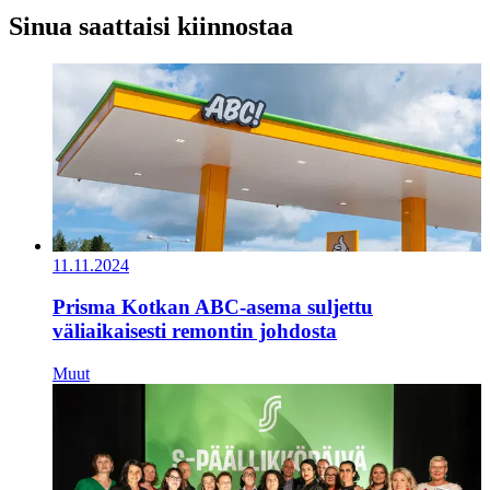
Sinua saattaisi kiinnostaa
11.11.2024
Prisma Kotkan ABC-asema suljettu
väliaikaisesti remontin johdosta
Muut