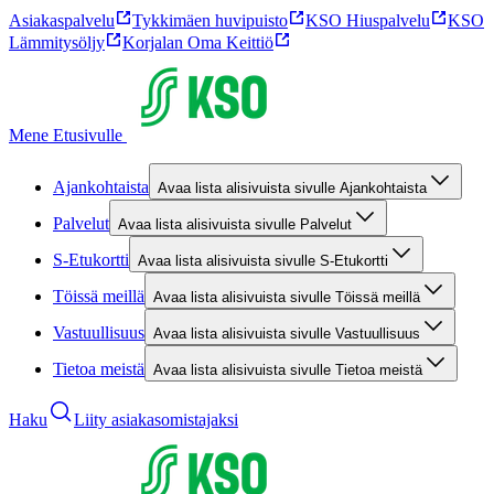
Asiakaspalvelu
Tykkimäen huvipuisto
KSO Hiuspalvelu
KSO
Lämmitysöljy
Korjalan Oma Keittiö
Mene Etusivulle
Ajankohtaista
Avaa lista alisivuista sivulle Ajankohtaista
Palvelut
Avaa lista alisivuista sivulle Palvelut
S-Etukortti
Avaa lista alisivuista sivulle S-Etukortti
Töissä meillä
Avaa lista alisivuista sivulle Töissä meillä
Vastuullisuus
Avaa lista alisivuista sivulle Vastuullisuus
Tietoa meistä
Avaa lista alisivuista sivulle Tietoa meistä
Haku
Liity asiakasomistajaksi