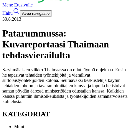
Mene Etusivulle
Haku
Avaa navigaatio
30.8.2013
Patarummussa:
Kuvareportaasi Thaimaan
tehdasvierailulta
S-ryhmäläisten viikko Thaimaassa on ollut täynnä ohjelmaa. Ensin
he tapasivat tehtaiden työntekijöitä ja vierailivat
siirtolaistyöntekijöiden kotona. Seuraavaksi keskusteluja käytiin
tehtaiden johdon ja tavarantoimittajien kanssa ja lopulta he istuivat
saman pöydän ääressä ministeriöiden edustajien kanssa. Kaikkien
kanssa puhuttiin ihmisoikeuksista ja työntekijöiden samanarvoisesta
kohtelusta.
.
KATEGORIAT
Muut