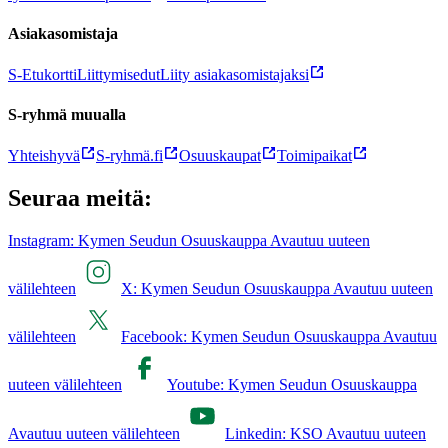
Asiakasomistaja
S-Etukortti
Liittymisedut
Liity asiakasomistajaksi
S-ryhmä muualla
Yhteishyvä
S-ryhmä.fi
Osuuskaupat
Toimipaikat
Seuraa meitä:
Instagram: Kymen Seudun Osuuskauppa Avautuu uuteen
välilehteen
X: Kymen Seudun Osuuskauppa Avautuu uuteen
välilehteen
Facebook: Kymen Seudun Osuuskauppa Avautuu
uuteen välilehteen
Youtube: Kymen Seudun Osuuskauppa
Avautuu uuteen välilehteen
Linkedin: KSO Avautuu uuteen