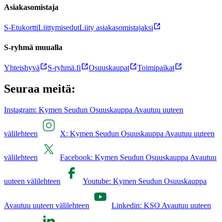
Asiakasomistaja
S-Etukortti
Liittymisedut
Liity asiakasomistajaksi
S-ryhmä muualla
Yhteishyvä
S-ryhmä.fi
Osuuskaupat
Toimipaikat
Seuraa meitä:
Instagram: Kymen Seudun Osuuskauppa Avautuu uuteen
välilehteen
X: Kymen Seudun Osuuskauppa Avautuu uuteen
välilehteen
Facebook: Kymen Seudun Osuuskauppa Avautuu
uuteen välilehteen
Youtube: Kymen Seudun Osuuskauppa
Avautuu uuteen välilehteen
Linkedin: KSO Avautuu uuteen