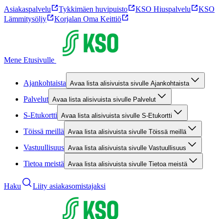
Asiakaspalvelu
Tykkimäen huvipuisto
KSO Hiuspalvelu
KSO
Lämmitysöljy
Korjalan Oma Keittiö
Mene Etusivulle
Ajankohtaista
Avaa lista alisivuista sivulle Ajankohtaista
Palvelut
Avaa lista alisivuista sivulle Palvelut
S-Etukortti
Avaa lista alisivuista sivulle S-Etukortti
Töissä meillä
Avaa lista alisivuista sivulle Töissä meillä
Vastuullisuus
Avaa lista alisivuista sivulle Vastuullisuus
Tietoa meistä
Avaa lista alisivuista sivulle Tietoa meistä
Haku
Liity asiakasomistajaksi