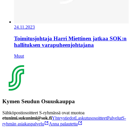
24.11.2023
Toimitusjohtaja Harri Miettinen jatkaa SOK:n
hallituksen varapuheenjohtajana
Muut
Kymen Seudun Osuuskauppa
Sähköpostiosoitteet S-ryhmässä ovat muotoa
etunimi.sukunimi@sok.fi
Yhteystiedot
Laskutusosoitteet
Palvelut
S-
ryhmän asiakaspalvelu
Anna palautetta