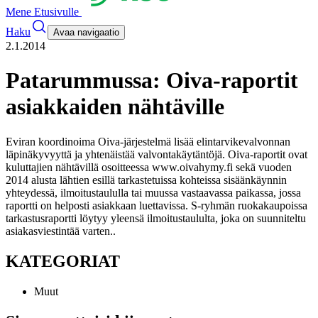
Mene Etusivulle
Haku
Avaa navigaatio
2.1.2014
Patarummussa: Oiva-raportit
asiakkaiden nähtäville
Eviran koordinoima Oiva-järjestelmä lisää elintarvikevalvonnan
läpinäkyvyyttä ja yhtenäistää valvontakäytäntöjä. Oiva-raportit ovat
kuluttajien nähtävillä osoitteessa www.oivahymy.fi sekä vuoden
2014 alusta lähtien esillä tarkastetuissa kohteissa sisäänkäynnin
yhteydessä, ilmoitustaululla tai muussa vastaavassa paikassa, jossa
raportti on helposti asiakkaan luettavissa. S-ryhmän ruokakaupoissa
tarkastusraportti löytyy yleensä ilmoitustaululta, joka on suunniteltu
asiakasviestintää varten.
.
KATEGORIAT
Muut