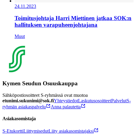
24.11.2023
Toimitusjohtaja Harri Miettinen jatkaa SOK:n
hallituksen varapuheenjohtajana
Muut
Kymen Seudun Osuuskauppa
Sähköpostiosoitteet S-ryhmässä ovat muotoa
etunimi.sukunimi@sok.fi
Yhteystiedot
Laskutusosoitteet
Palvelut
S-
ryhmän asiakaspalvelu
Anna palautetta
Asiakasomistaja
S-Etukortti
Liittymisedut
Liity asiakasomistajaksi