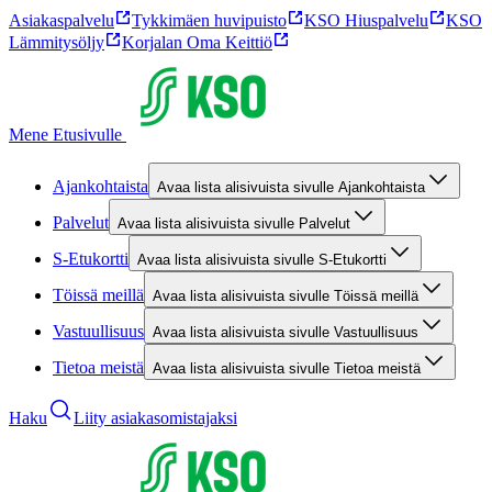
Asiakaspalvelu
Tykkimäen huvipuisto
KSO Hiuspalvelu
KSO
Lämmitysöljy
Korjalan Oma Keittiö
Mene Etusivulle
Ajankohtaista
Avaa lista alisivuista sivulle Ajankohtaista
Palvelut
Avaa lista alisivuista sivulle Palvelut
S-Etukortti
Avaa lista alisivuista sivulle S-Etukortti
Töissä meillä
Avaa lista alisivuista sivulle Töissä meillä
Vastuullisuus
Avaa lista alisivuista sivulle Vastuullisuus
Tietoa meistä
Avaa lista alisivuista sivulle Tietoa meistä
Haku
Liity asiakasomistajaksi