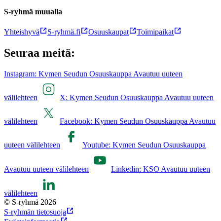
S-ryhmä muualla
Yhteishyvä
S-ryhmä.fi
Osuuskaupat
Toimipaikat
Seuraa meitä:
Instagram: Kymen Seudun Osuuskauppa Avautuu uuteen
välilehteen
X: Kymen Seudun Osuuskauppa Avautuu uuteen
välilehteen
Facebook: Kymen Seudun Osuuskauppa Avautuu
uuteen välilehteen
Youtube: Kymen Seudun Osuuskauppa
Avautuu uuteen välilehteen
Linkedin: KSO Avautuu uuteen
välilehteen
© S-ryhmä 2026
S-ryhmän tietosuoja