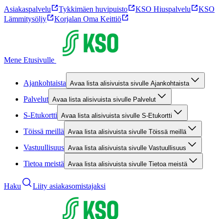
Asiakaspalvelu
Tykkimäen huvipuisto
KSO Hiuspalvelu
KSO
Lämmitysöljy
Korjalan Oma Keittiö
Mene Etusivulle
Ajankohtaista
Avaa lista alisivuista sivulle Ajankohtaista
Palvelut
Avaa lista alisivuista sivulle Palvelut
S-Etukortti
Avaa lista alisivuista sivulle S-Etukortti
Töissä meillä
Avaa lista alisivuista sivulle Töissä meillä
Vastuullisuus
Avaa lista alisivuista sivulle Vastuullisuus
Tietoa meistä
Avaa lista alisivuista sivulle Tietoa meistä
Haku
Liity asiakasomistajaksi