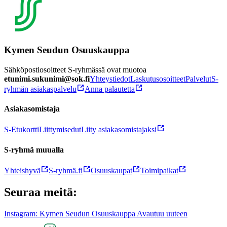
Kymen Seudun Osuuskauppa
Sähköpostiosoitteet S-ryhmässä ovat muotoa
etunimi.sukunimi@sok.fi
Yhteystiedot
Laskutusosoitteet
Palvelut
S-
ryhmän asiakaspalvelu
Anna palautetta
Asiakasomistaja
S-Etukortti
Liittymisedut
Liity asiakasomistajaksi
S-ryhmä muualla
Yhteishyvä
S-ryhmä.fi
Osuuskaupat
Toimipaikat
Seuraa meitä:
Instagram: Kymen Seudun Osuuskauppa Avautuu uuteen