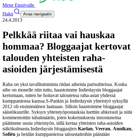
Mene Etusivulle
Haku
Avaa navigaatio
24.4.2013
Pelkkää riitaa vai hauskaa
hommaa? Bloggaajat kertovat
talouden yhteisten raha-
asioiden järjestämisestä
Raha on yksi tavallisimmista riidan aiheista parisuhteissa. Koska
aihe on monelle niin tuttu, haastoimme Indiedaysin bloggaajat
kertomaan, miten he hoitavat taloutensa raha-asiat yhdessä
kumppaniensa kanssa.
S-Pankin ja Indiedaysin yhteistyö syksyllä
2012 oli ensimmäinen laatuaan. Silloin haastoimme bloggaajat
säästökuurille. Syksyn yhteistyöpostauksia luettiin ahkerasti ja niitä
kommentoitiin tuhatmäärin, joten kokemuksesta innostuneina
päätimme uusia yhteistyön, tällä kertaa yhteisten raha-asioiden
näkökulmasta.
Indiedaysin bloggaajien
Karlan
,
Veeran
,
Annikan
,
Sofién
ja heidän kumppaniensa taloustaitoihin päästään