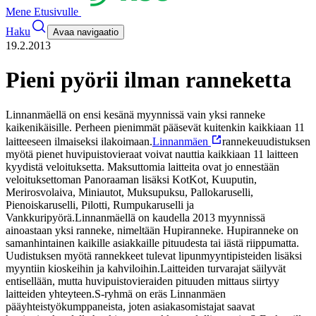
Mene Etusivulle
Haku
Avaa navigaatio
19.2.2013
Pieni pyörii ilman ranneketta
Linnanmäellä on ensi kesänä myynnissä vain yksi ranneke
kaikenikäisille. Perheen pienimmät pääsevät kuitenkin kaikkiaan 11
laitteeseen ilmaiseksi ilakoimaan.
Linnanmäen
rannekeuudistuksen
myötä pienet huvipuistovieraat voivat nauttia kaikkiaan 11 laitteen
kyydistä veloituksetta. Maksuttomia laitteita ovat jo ennestään
veloituksettoman Panoraaman lisäksi KotKot, Kuuputin,
Merirosvolaiva, Miniautot, Muksupuksu, Pallokaruselli,
Pienoiskaruselli, Pilotti, Rumpukaruselli ja
Vankkuripyörä.
Linnanmäellä on kaudella 2013 myynnissä
ainoastaan yksi ranneke, nimeltään Hupiranneke. Hupiranneke on
samanhintainen kaikille asiakkaille pituudesta tai iästä riippumatta.
Uudistuksen myötä rannekkeet tulevat lipunmyyntipisteiden lisäksi
myyntiin kioskeihin ja kahviloihin.
Laitteiden turvarajat säilyvät
entisellään, mutta huvipuistovieraiden pituuden mittaus siirtyy
laitteiden yhteyteen.
S-ryhmä on eräs Linnanmäen
pääyhteistyökumppaneista, joten asiakasomistajat saavat