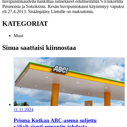
huvipuistokaudella hankittua rannekkeet edullisemmin S-Etukortilla
Prismoista ja Sokoksista. Kesän huvipuistokausi käynnistyy vapuksi
eli 27.4.2013. Sisäänpääsy Lintsille on maksutonta.
KATEGORIAT
Muut
Sinua saattaisi kiinnostaa
11.11.2024
Prisma Kotkan ABC-asema suljettu
väliaikaisesti remontin johdosta