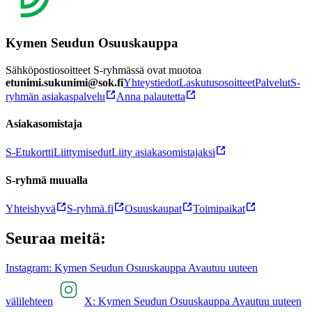
Kymen Seudun Osuuskauppa
Sähköpostiosoitteet S-ryhmässä ovat muotoa
etunimi.sukunimi@sok.fi
Yhteystiedot
Laskutusosoitteet
Palvelut
S-
ryhmän asiakaspalvelu
Anna palautetta
Asiakasomistaja
S-Etukortti
Liittymisedut
Liity asiakasomistajaksi
S-ryhmä muualla
Yhteishyvä
S-ryhmä.fi
Osuuskaupat
Toimipaikat
Seuraa meitä:
Instagram: Kymen Seudun Osuuskauppa Avautuu uuteen
välilehteen
X: Kymen Seudun Osuuskauppa Avautuu uuteen