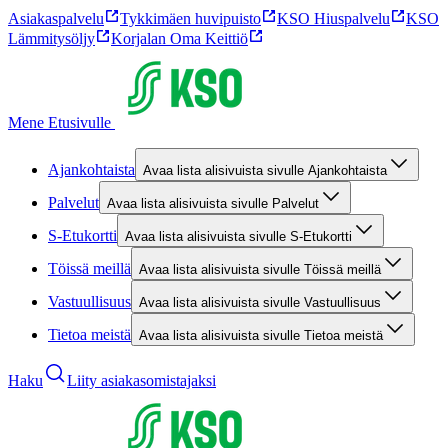
Asiakaspalvelu
Tykkimäen huvipuisto
KSO Hiuspalvelu
KSO
Lämmitysöljy
Korjalan Oma Keittiö
Mene Etusivulle
Ajankohtaista
Avaa lista alisivuista sivulle Ajankohtaista
Palvelut
Avaa lista alisivuista sivulle Palvelut
S-Etukortti
Avaa lista alisivuista sivulle S-Etukortti
Töissä meillä
Avaa lista alisivuista sivulle Töissä meillä
Vastuullisuus
Avaa lista alisivuista sivulle Vastuullisuus
Tietoa meistä
Avaa lista alisivuista sivulle Tietoa meistä
Haku
Liity asiakasomistajaksi